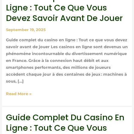
complet
Ligne : Tout Ce Que Vous
du
Devez Savoir Avant De Jouer
casino
en
ligne
September 19, 2025
:
Guide complet du casino en ligne : Tout ce que vous devez
Tout
savoir avant de jouer Les casinos en ligne sont devenus un
ce
phénomène incontournable du divertissement numérique
que
en France. Grâce à la connexion haut débit et aux
vous
smartphones performants, des millions de joueurs
devez
accèdent chaque jour à des centaines de jeux : machines à
savoir
sous, […]
avant
de
Read More »
jouer
Guide Complet Du Casino En
Guide
complet
Ligne : Tout Ce Que Vous
du