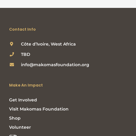
Contact Info
Côte d’Ivoire, West Africa
TBD
info@makomasfoundation.org
Make An Impact
Get Involved
Visit Makomas Foundation
Shop
Volunteer