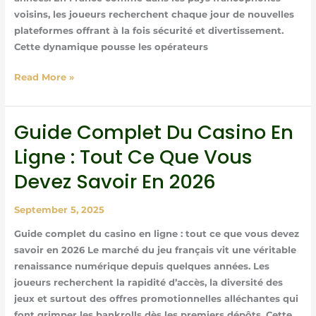
vous
voisins, les joueurs recherchent chaque jour de nouvelles
devez
plateformes offrant à la fois sécurité et divertissement.
savoir
Cette dynamique pousse les opérateurs
Read More »
Guide Complet Du Casino En
Guide
complet
Ligne : Tout Ce Que Vous
du
Devez Savoir En 2026
casino
en
ligne
September 5, 2025
:
Guide complet du casino en ligne : tout ce que vous devez
tout
savoir en 2026 Le marché du jeu français vit une véritable
ce
renaissance numérique depuis quelques années. Les
que
joueurs recherchent la rapidité d’accès, la diversité des
vous
jeux et surtout des offres promotionnelles alléchantes qui
devez
font grimper les bankrolls dès les premiers dépôts. Cette