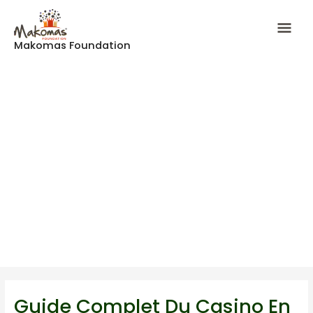
Skip
Mai
to
content
Makomas Foundation
Men
Guide Complet Du Casino En
Guide