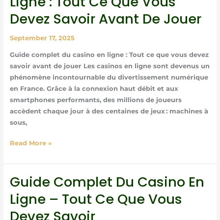
Ligne : Tout Ce Que Vous
du
Devez Savoir Avant De Jouer
casino
en
ligne
September 17, 2025
:
Guide complet du casino en ligne : Tout ce que vous devez
Tout
savoir avant de jouer Les casinos en ligne sont devenus un
ce
phénomène incontournable du divertissement numérique
que
en France. Grâce à la connexion haut débit et aux
vous
smartphones performants, des millions de joueurs
devez
accèdent chaque jour à des centaines de jeux : machines à
savoir
sous,
avant
de
Read More »
jouer
Guide Complet Du Casino En
Guide
complet
Ligne – Tout Ce Que Vous
du
Devez Savoir
casino