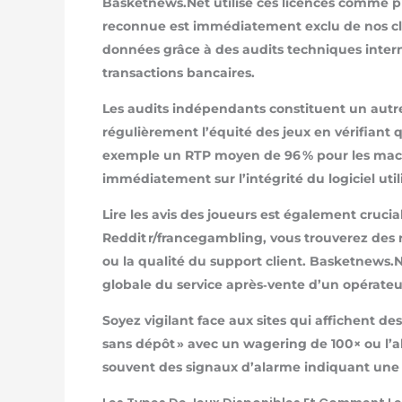
Basketnews.Net utilise ces licences comme prem
reconnue est immédiatement exclu de nos cla
données grâce à des audits techniques inter
transactions bancaires.
Les audits indépendants constituent un autre 
régulièrement l’équité des jeux en vérifiant
exemple un RTP moyen de 96 % pour les mach
immédiatement sur l’intégrité du logiciel utili
Lire les avis des joueurs est également cru
Reddit r/francegambling, vous trouverez des re
ou la qualité du support client. Basketnews.
globale du service après‑vente d’un opérateu
Soyez vigilant face aux sites qui affichent de
sans dépôt » avec un wagering de 100× ou l’ab
souvent des signaux d’alarme indiquant une 