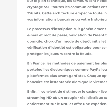
Sur le plan technique, les serveurs sont hébe
cryptage SSL ; toutes les communications entre
256 bits. Cette architecture empêche toute in
vos informations bancaires ou votre historiqu
Le processus d’inscription suit généralement
e‑mail et mot de passe, validation de l’identité
domicile, choix d’un mode de dépôt initial et
vérification d’identité est obligatoire pour 
protéger les joueurs contre la fraude.
En France, les méthodes de paiement les plus 
portefeuilles électroniques comme PayPal ou S
plateformes plus avant‑gardistes. Chaque opti
bancaire est instantanée alors que le viremen
Enfin, il convient de distinguer le casino « l
streaming HD où un croupier réel distribue ca
entièrement sur le RNG et offre une expérie