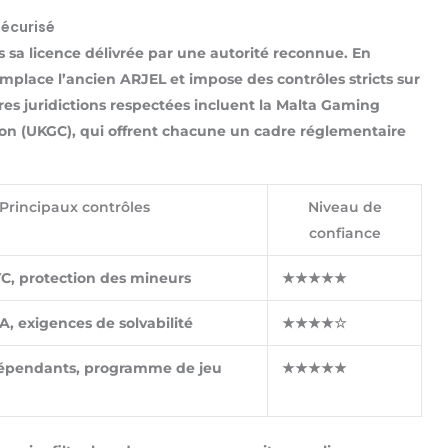
Sécurisé
s sa licence délivrée par une autorité reconnue. En
emplace l’ancien ARJEL et impose des contrôles stricts sur
utres juridictions respectées incluent la Malta Gaming
on (UKGC), qui offrent chacune un cadre réglementaire
Principaux contrôles
Niveau de
confiance
YC, protection des mineurs
★★★★★
, exigences de solvabilité
★★★★☆
dépendants, programme de jeu
★★★★★