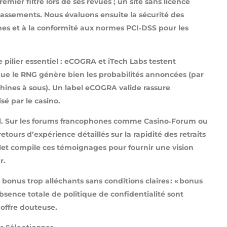
ier filtre lors de ses revues ; un site sans licence
ssements. Nous évaluons ensuite la sécurité des
nes et à la conformité aux normes PCI‑DSS pour les
pilier essentiel : eCOGRA et iTech Labs testent
 que le RNG génère bien les probabilités annoncées (par
ines à sous). Un label eCOGRA valide rassure
sé par le casino.
cial. Sur les forums francophones comme Casino‑Forum ou
tours d’expérience détaillés sur la rapidité des retraits
Net compile ces témoignages pour fournir une vision
r.
s bonus trop alléchants sans conditions claires : « bonus
sence totale de politique de confidentialité sont
offre douteuse.