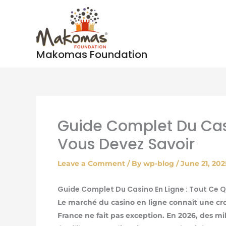
Skip
to
content
Makomas Foundation
Guide Complet Du Casi
Vous Devez Savoir
Leave a Comment
/ By
wp-blog
/
June 21, 202
Guide Complet Du Casino En Ligne : Tout Ce 
Le marché du casino en ligne connaît une cro
France ne fait pas exception. En 2026, des mi