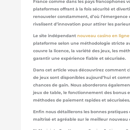
France comme dans les pays francophones voi
plateformes offrant à la fois sécurité et div
renouveler constamment, d’où l’émergence 
rivalisent d’innovation pour attirer les parieu
Le site indépendant
nouveau casino en ligne
plateforme selon une méthodologie stricte a
couvre la licence, la variété des jeux, les m
garantir une expérience fiable et sécurisée.
Dans cet article vous découvrirez comment choi
de jeux sont disponibles aujourd’hui et comm
chances de gain. Nous aborderons également
jeux de table, le fonctionnement des bonus e
méthodes de paiement rapides et sécurisées
Enfin nous détaillerons les bonnes pratiques 
maîtrisé et agréable sur le meilleur nouveau 