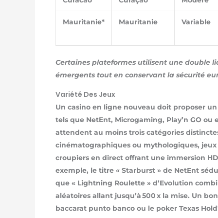
Curacao
Curaçao
Modéré
Mauritanie*
Mauritanie
Variable
Certaines plateformes utilisent une double 
émergents tout en conservant la sécurité e
Variété Des Jeux
Un casino en ligne nouveau doit proposer un 
tels que NetEnt, Microgaming, Play’n GO ou e
attendent au moins trois catégories distinct
cinématographiques ou mythologiques, jeux d
croupiers en direct offrant une immersion HD
exemple, le titre « Starburst » de NetEnt sédu
que « Lightning Roulette » d’Evolution combi
aléatoires allant jusqu’à 500 x la mise. Un b
baccarat punto banco ou le poker Texas Hol