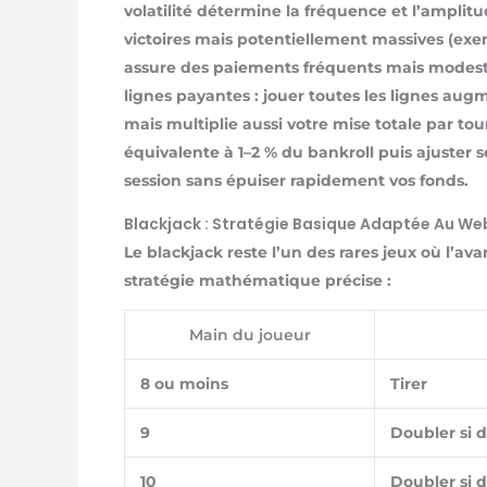
volatilité détermine la fréquence et l’amplitu
victoires mais potentiellement massives (exemp
assure des paiements fréquents mais modeste
lignes payantes : jouer toutes les lignes a
mais multiplie aussi votre mise totale par t
équivalente à 1–2 % du bankroll puis ajuster se
session sans épuiser rapidement vos fonds.
Blackjack : Stratégie Basique Adaptée Au We
Le blackjack reste l’un des rares jeux où l’a
stratégie mathématique précise :
Main du joueur
8 ou moins
Tirer
9
Doubler si d
10
Doubler si d