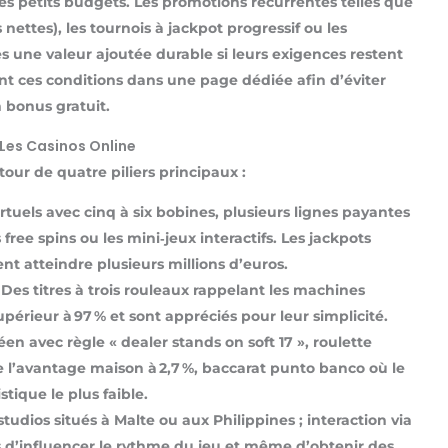
 les petits budgets. Les promotions récurrentes telles que
ettes), les tournois à jackpot progressif ou les
s une valeur ajoutée durable si leurs exigences restent
ment ces conditions dans une page dédiée afin d’éviter
 bonus gratuit.
 Les Casinos Online
our de quatre piliers principaux :
rtuels avec cinq à six bobines, plusieurs lignes payantes
ree spins ou les mini‑jeux interactifs. Les jackpots
t atteindre plusieurs millions d’euros.
– Des titres à trois rouleaux rappelant les machines
upérieur à 97 % et sont appréciés pour leur simplicité.
n avec règle « dealer stands on soft 17 », roulette
 l’avantage maison à 2,7 %, baccarat punto banco où le
tique le plus faible.
tudios situés à Malte ou aux Philippines ; interaction via
 d’influencer le rythme du jeu et même d’obtenir des