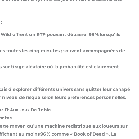
:
 Wild offrent un RTP pouvant dépasser 99 % lorsqu’ils
rages toutes les cinq minutes ; souvent accompagnées de
sur tirage aléatoire où la probabilité est clairement
is d’explorer différents univers sans quitter leur canapé
ur niveau de risque selon leurs préférences personnelles.
us Et Aux Jeux De Table
yantes
ntage moyen qu’une machine redistribue aux joueurs sur
s affichant au moins 96 % comme « Book of Dead ». La