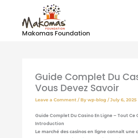
Skip
to
content
Makomas Foundation
Guide Complet Du Cas
Vous Devez Savoir
Leave a Comment
/ By
wp-blog
/
July 6, 2025
Guide Complet Du Casino En Ligne – Tout Ce 
Introduction
Le marché des casinos en ligne connaît une c