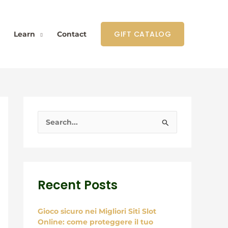
GIFT CATALOG
Learn
Contact
S
e
a
r
c
Recent Posts
h
f
Gioco sicuro nei Migliori Siti Slot
Online: come proteggere il tuo
o