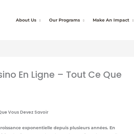
About Us
Our Programs
Make An Impact
ino En Ligne – Tout Ce Que
Que Vous Devez Savoir
roissance exponentielle depuis plusieurs années. En