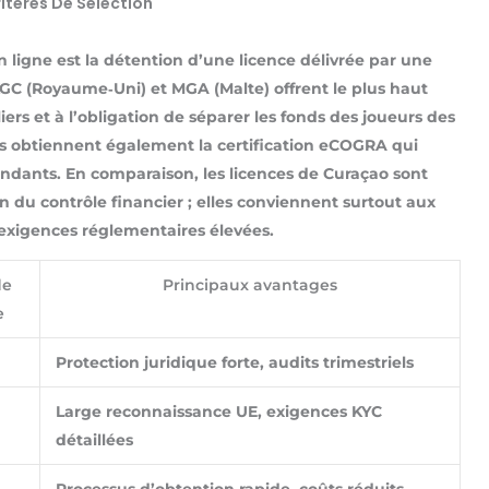
ritères De Sélection
ligne est la détention d’une licence délivrée par une
KGC (Royaume‑Uni) et MGA (Malte) offrent le plus haut
ers et à l’obligation de séparer les fonds des joueurs des
s obtiennent également la certification eCOGRA qui
pendants. En comparaison, les licences de Curaçao sont
an du contrôle financier ; elles conviennent surtout aux
s exigences réglementaires élevées.
de
Principaux avantages
e
Protection juridique forte, audits trimestriels
Large reconnaissance UE, exigences KYC
détaillées