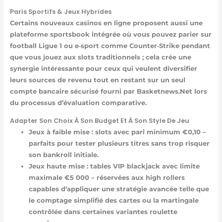
Paris Sportifs & Jeux Hybrides
Certains nouveaux casinos en ligne proposent aussi une
plateforme sportsbook intégrée où vous pouvez parier sur
football Ligue 1 ou e‑sport comme Counter‑Strike pendant
que vous jouez aux slots traditionnels ; cela crée une
synergie intéressante pour ceux qui veulent diversifier
leurs sources de revenu tout en restant sur un seul
compte bancaire sécurisé fourni par Basketnews.Net lors
du processus d’évaluation comparative.
Adapter Son Choix À Son Budget Et À Son Style De Jeu
Jeux à faible mise : slots avec pari minimum €0,10 –
parfaits pour tester plusieurs titres sans trop risquer
son bankroll initiale.
Jeux haute mise : tables VIP blackjack avec limite
maximale €5 000 – réservées aux high rollers
capables d’appliquer une stratégie avancée telle que
le comptage simplifié des cartes ou la martingale
contrôlée dans certaines variantes roulette