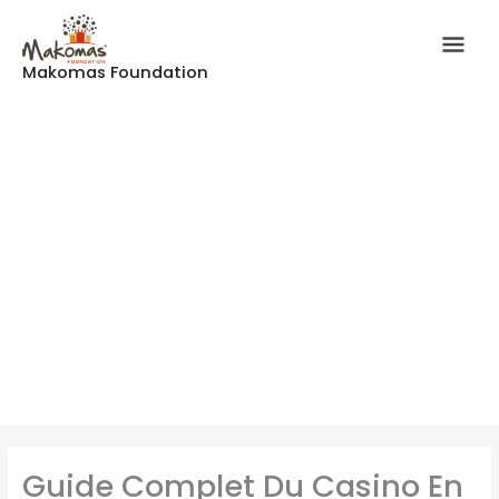
Skip
Mai
to
content
Makomas Foundation
Men
Guide Complet Du Casino En