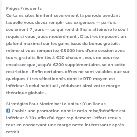
Pièges Fréquents
Certains sites limitent sévèrement la période pendant
laquelle vous devez remplir ces exigences — parfois
seulement 7 jours — ce qui rend difficile atteindre le seuil
requis si vous jouez modérément . D’autres imposent un
plafond maximal sur les gains issus du bonus gratuit :
même si vous remportez €5 000 lors d’une session avec
tours gratuits limités à €20 chacun , vous ne pourrez
encaisser que jusqu’à €200 supplémentaires selon cette
restriction . Enfin certaines offres ne sont valables que sur
quelques titres sélectionnés dont le RTP moyen est
inférieur à celui habituel , réduisant ainsi votre marge
théorique globale .
Stratégies Pour Maximiser La Valeur D’un Bonus
Choisir une promotion dont le ratio mise/bénéfice est
inférieur à 30x afin d’alléger rapidement l’effort requis
tout en conservant une marge nette intéressante après
retrait.