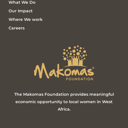
What We Do
Our Impact
Where We work
Careers
The Makomas Foundation provides meaningful
economic opportunity to local women in West
Africa.