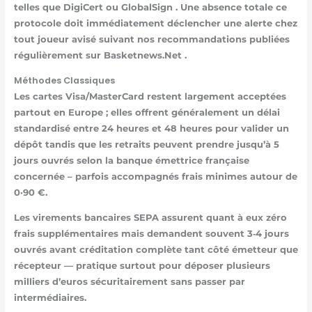
telles que DigiCert ou GlobalSign . Une absence totale ce
protocole doit immédiatement déclencher une alerte chez
tout joueur avisé suivant nos recommandations publiées
régulièrement sur Basketnews.Net .
Méthodes Classiques
Les cartes Visa/MasterCard restent largement acceptées
partout en Europe ; elles offrent généralement un délai
standardisé entre 24 heures et 48 heures pour valider un
dépôt tandis que les retraits peuvent prendre jusqu’à 5
jours ouvrés selon la banque émettrice française
concernée – parfois accompagnés frais minimes autour de
0·90 €.
Les virements bancaires SEPA assurent quant à eux zéro
frais supplémentaires mais demandent souvent 3‑4 jours
ouvrés avant créditation complète tant côté émetteur que
récepteur — pratique surtout pour déposer plusieurs
milliers d’euros sécuritairement sans passer par
intermédiaires.