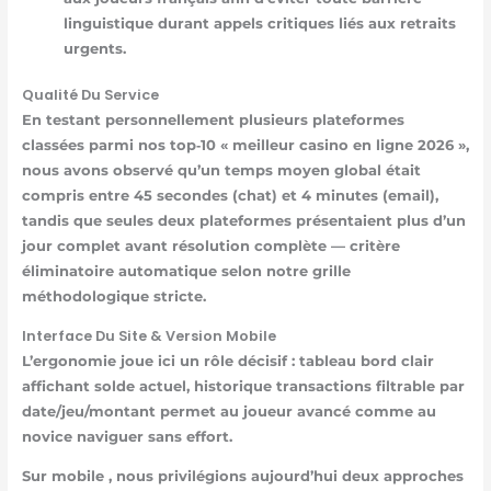
linguistique durant appels critiques liés aux retraits
urgents.
Qualité Du Service
En testant personnellement plusieurs plateformes
classées parmi nos top‑10 « meilleur casino en ligne 2026 »,
nous avons observé qu’un temps moyen global était
compris entre 45 secondes (chat) et 4 minutes (email),
tandis que seules deux plateformes présentaient plus d’un
jour complet avant résolution complète — critère
éliminatoire automatique selon notre grille
méthodologique stricte.
Interface Du Site & Version Mobile
L’ergonomie joue ici un rôle décisif : tableau bord clair
affichant solde actuel, historique transactions filtrable par
date/jeu/montant permet au joueur avancé comme au
novice naviguer sans effort.
Sur mobile , nous privilégions aujourd’hui deux approches