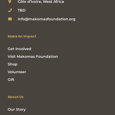
Côte d’Ivoire, West Africa
TBD
info@makomasfoundation.org
Make An Impact
Get Involved
Visit Makomas Foundation
Shop
Volunteer
Gift
About Us
Our Story