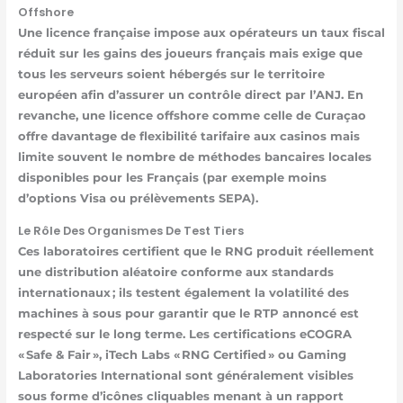
Offshore
Une licence française impose aux opérateurs un taux fiscal
réduit sur les gains des joueurs français mais exige que
tous les serveurs soient hébergés sur le territoire
européen afin d’assurer un contrôle direct par l’ANJ. En
revanche, une licence offshore comme celle de Curaçao
offre davantage de flexibilité tarifaire aux casinos mais
limite souvent le nombre de méthodes bancaires locales
disponibles pour les Français (par exemple moins
d’options Visa ou prélèvements SEPA).
Le Rôle Des Organismes De Test Tiers
Ces laboratoires certifient que le RNG produit réellement
une distribution aléatoire conforme aux standards
internationaux ; ils testent également la volatilité des
machines à sous pour garantir que le RTP annoncé est
respecté sur le long terme. Les certifications eCOGRA
« Safe & Fair », iTech Labs « RNG Certified » ou Gaming
Laboratories International sont généralement visibles
sous forme d’icônes cliquables menant à un rapport