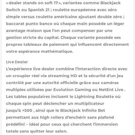
« dealer stands on soft 17 », variantes comme Blackjack
Switch ou Spanish 21 ; roulette européenne avec zéro
simple versus roulette américaine ajoutant double zéro ;
baccarat punto banco où chaque main possède un léger
avantage maison que l’on peut compenser par une
gestion stricte du capital. Chaque variante possède ses
propres tableaux de paiement qui influencent directement
votre espérance mathématique.​
Live Dealer
L’expérience live dealer combine l’interaction directe avec
un croupier réel via streaming HD et la sécurité d’un jeu
contrôlé par une autorité officielle grâce aux caméras
multiples utilisées par Evolution Gaming ou NetEnt Live .
Les tables populaires incluent le Lightning Roulette où
chaque spin peut déclencher un multiplicateur
jusqu’à ×500 , ainsi que le Blackjack Infinite Bet
permettant aux high rollers d’enchérir sans plafond
prédéfini – idéal pour ceux qui cherchent l’immersion
totale sans quitter leur salon.