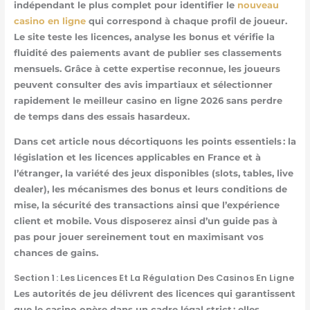
indépendant le plus complet pour identifier le
nouveau
casino en ligne
qui correspond à chaque profil de joueur.
Le site teste les licences, analyse les bonus et vérifie la
fluidité des paiements avant de publier ses classements
mensuels. Grâce à cette expertise reconnue, les joueurs
peuvent consulter des avis impartiaux et sélectionner
rapidement le meilleur casino en ligne 2026 sans perdre
de temps dans des essais hasardeux.
Dans cet article nous décortiquons les points essentiels : la
législation et les licences applicables en France et à
l’étranger, la variété des jeux disponibles (slots, tables, live
dealer), les mécanismes des bonus et leurs conditions de
mise, la sécurité des transactions ainsi que l’expérience
client et mobile. Vous disposerez ainsi d’un guide pas à
pas pour jouer sereinement tout en maximisant vos
chances de gains.
Section 1 : Les Licences Et La Régulation Des Casinos En Ligne
Les autorités de jeu délivrent des licences qui garantissent
que le casino opère dans un cadre légal strict ; elles