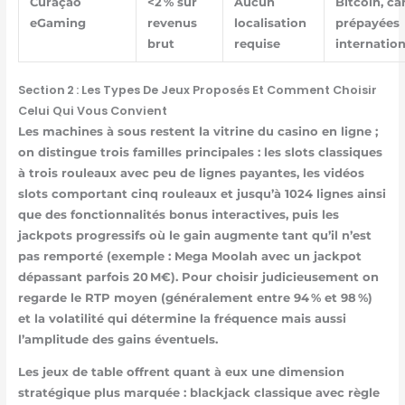
Curaçao
<2 % sur
Aucun
Bitcoin, ca
eGaming
revenus
localisation
prépayées
brut
requise
internatio
Section 2 : Les Types De Jeux Proposés Et Comment Choisir
Celui Qui Vous Convient
Les machines à sous restent la vitrine du casino en ligne ;
on distingue trois familles principales : les slots classiques
à trois rouleaux avec peu de lignes payantes, les vidéos
slots comportant cinq rouleaux et jusqu’à 1024 lignes ainsi
que des fonctionnalités bonus interactives, puis les
jackpots progressifs où le gain augmente tant qu’il n’est
pas remporté (exemple : Mega Moolah avec un jackpot
dépassant parfois 20 M€). Pour choisir judicieusement on
regarde le RTP moyen (généralement entre 94 % et 98 %)
et la volatilité qui détermine la fréquence mais aussi
l’amplitude des gains éventuels.
Les jeux de table offrent quant à eux une dimension
stratégique plus marquée : blackjack classique avec règle