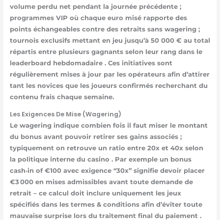
volume perdu net pendant la journée précédente ;
programmes VIP où chaque euro misé rapporte des
points échangeables contre des retraits sans wagering ;
tournois exclusifs mettant en jeu jusqu’à 50 000 € au total
répartis entre plusieurs gagnants selon leur rang dans le
leaderboard hebdomadaire . Ces initiatives sont
régulièrement mises à jour par les opérateurs afin d’attirer
tant les novices que les joueurs confirmés recherchant du
contenu frais chaque semaine.
Les Exigences De Mise (wagering)
Le wagering indique combien fois il faut miser le montant
du bonus avant pouvoir retirer ses gains associés ;
typiquement on retrouve un ratio entre 20x et 40x selon
la politique interne du casino . Par exemple un bonus
cash‑in of €100 avec exigence “30x” signifie devoir placer
€3 000 en mises admissibles avant toute demande de
retrait – ce calcul doit inclure uniquement les jeux
spécifiés dans les termes & conditions afin d’éviter toute
mauvaise surprise lors du traitement final du paiement .