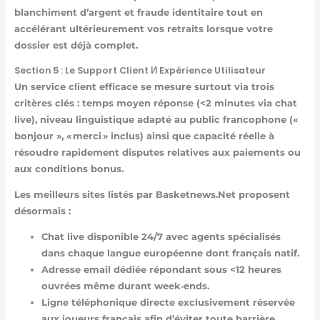
blanchiment d’argent et fraude identitaire tout en
accélérant ultérieurement vos retraits lorsque votre
dossier est déjà complet.
Section 5 : Le Support Client И Expérience Utilisateur
Un service client efficace se mesure surtout via trois
critères clés : temps moyen réponse (<​2 minutes via chat
live), niveau linguistique adapté au public francophone («
bonjour », « merci » inclus) ainsi que capacité réelle à
résoudre rapidement disputes relatives aux paiements ou
aux conditions bonus.
Les meilleurs sites listés par Basketnews.Net proposent
désormais :
Chat live disponible
24/7
avec agents spécialisés
dans chaque langue européenne dont français natif.
Adresse email dédiée répondant sous <​12 heures
ouvrées même durant week‑ends.
Ligne téléphonique directe exclusivement réservée
aux joueurs français afin d’éviter toute barrière