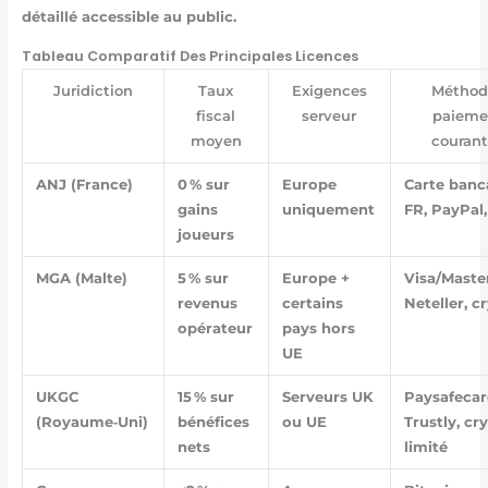
détaillé accessible au public.
Tableau Comparatif Des Principales Licences
Juridiction
Taux
Exigences
Méthod
fiscal
serveur
paieme
moyen
couran
ANJ (France)
0 % sur
Europe
Carte banc
gains
uniquement
FR, PayPal,
joueurs
MGA (Malte)
5 % sur
Europe +
Visa/Maste
revenus
certains
Neteller, c
opérateur
pays hors
UE
UKGC
15 % sur
Serveurs UK
Paysafecar
(Royaume‑Uni)
bénéfices
ou UE
Trustly, cr
nets
limité