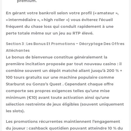
premium.
En gérant votre bankroll selon votre profil (« amateur »,
« intermédiaire », « high roller ») vous éviterez l’écueil
fréquent du chase loss qui conduit rapidement à une
perte totale même sur un jeu au RTP élevé.
Section 3 : Les Bonus Et Promotions – Décryptage Des Offres
Alléchantes
Le bonus de bienvenue constitue généralement la
première incitation proposée par tout nouveau casino : il
combine souvent un dépôt matché allant jusqu’à 200 % +
100 tours gratuits sur une machine populaire comme
Starburst ou Gonzo’s Quest . Cependant chaque offre
comporte ses propres exigences telles qu’une mise
minimum (€10) avant toute activation ainsi qu’une
sélection restreinte de jeux éligibles (souvent uniquement
les slots).
Les promotions récurrentes maintiennent l’engagement
du joueur : cashback quotidien pouvant atteindre 10 % du