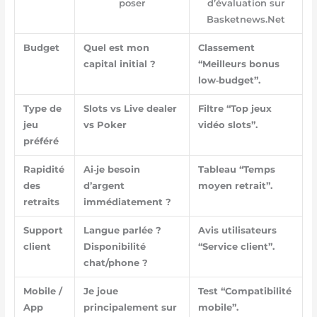
poser
d’évaluation sur
Basketnews.Net
Budget
Quel est mon
Classement
capital initial ?
“Meilleurs bonus
low‑budget”.
Type de
Slots vs Live dealer
Filtre “Top jeux
jeu
vs Poker
vidéo slots”.
préféré
Rapidité
Ai‑je besoin
Tableau “Temps
des
d’argent
moyen retrait”.
retraits
immédiatement ?
Support
Langue parlée ?
Avis utilisateurs
client
Disponibilité
“Service client”.
chat/phone ?
Mobile /
Je joue
Test “Compatibilité
App
principalement sur
mobile”.