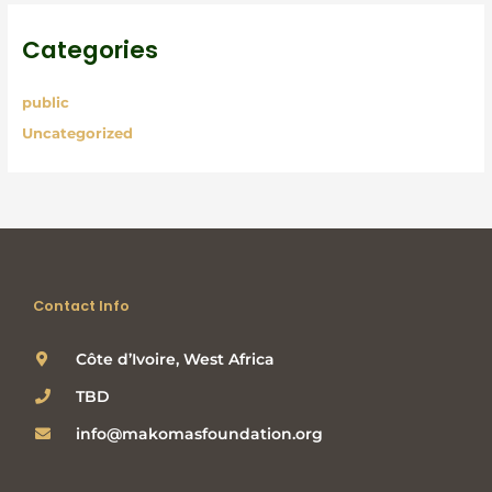
Categories
public
Uncategorized
Contact Info
Côte d’Ivoire, West Africa
TBD
info@makomasfoundation.org