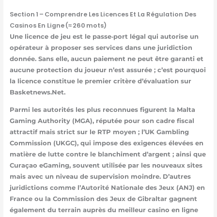
Section 1 – Comprendre Les Licences Et La Régulation Des
Casinos En Ligne (≈ 260 Mots)
Une licence de jeu est le passe‑port légal qui autorise un
opérateur à proposer ses services dans une juridiction
donnée. Sans elle, aucun paiement ne peut être garanti et
aucune protection du joueur n’est assurée ; c’est pourquoi
la licence constitue le premier critère d’évaluation sur
Basketnews.Net.
Parmi les autorités les plus reconnues figurent la Malta
Gaming Authority (MGA), réputée pour son cadre fiscal
attractif mais strict sur le RTP moyen ; l’UK Gambling
Commission (UKGC), qui impose des exigences élevées en
matière de lutte contre le blanchiment d’argent ; ainsi que
Curaçao eGaming, souvent utilisée par les nouveaux sites
mais avec un niveau de supervision moindre. D’autres
juridictions comme l’Autorité Nationale des Jeux (ANJ) en
France ou la Commission des Jeux de Gibraltar gagnent
également du terrain auprès du meilleur casino en ligne