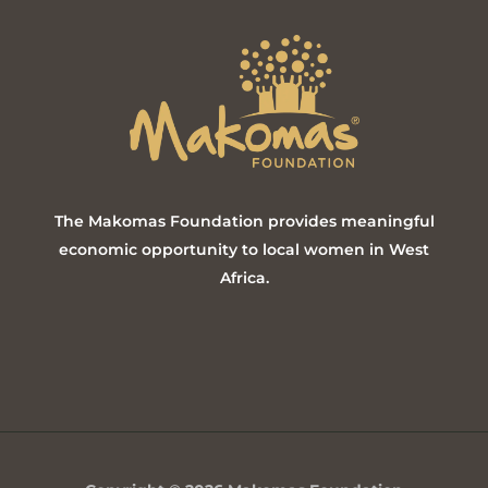
The Makomas Foundation provides meaningful
economic opportunity to local women in West
Africa.