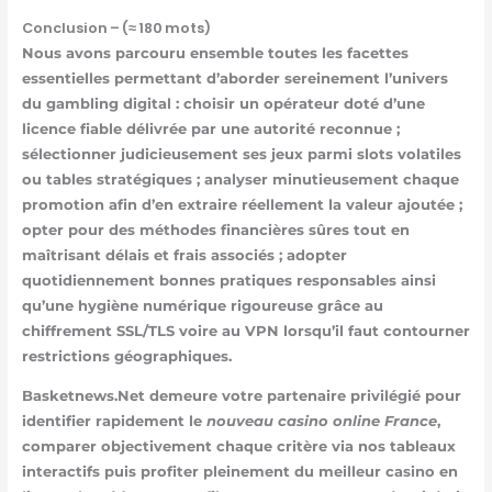
Conclusion – (≈ 180 Mots)
Nous avons parcouru ensemble toutes les facettes
essentielles permettant d’aborder sereinement l’univers
du gambling digital : choisir un opérateur doté d’une
licence fiable délivrée par une autorité reconnue ;
sélectionner judicieusement ses jeux parmi slots volatiles
ou tables stratégiques ; analyser minutieusement chaque
promotion afin d’en extraire réellement la valeur ajoutée ;
opter pour des méthodes financières sûres tout en
maîtrisant délais et frais associés ; adopter
quotidiennement bonnes pratiques responsables ainsi
qu’une hygiène numérique rigoureuse grâce au
chiffrement SSL/TLS voire au VPN lorsqu’il faut contourner
restrictions géographiques.
Basketnews.Net demeure votre partenaire privilégié pour
identifier rapidement le
nouveau casino online France
,
comparer objectivement chaque critère via nos tableaux
interactifs puis profiter pleinement du meilleur casino en