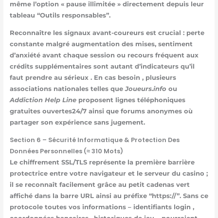
même l’option « pause illimitée » directement depuis leur
tableau “Outils responsables”.
Reconnaître les signaux avant-coureurs est crucial : perte
constante malgré augmentation des mises, sentiment
d’anxiété avant chaque session ou recours fréquent aux
crédits supplémentaires sont autant d’indicateurs qu’il
faut prendre au sérieux . En cas besoin , plusieurs
associations nationales telles que
Joueurs.info
ou
Addiction Help Line
proposent lignes téléphoniques
gratuites ouvertes24/7 ainsi que forums anonymes où
partager son expérience sans jugement.
Section 6 – Sécurité Informatique & Protection Des
Données Personnelles (≈ 310 Mots)
Le chiffrement SSL/TLS représente la première barrière
protectrice entre votre navigateur et le serveur du casino ;
il se reconnaît facilement grâce au petit cadenas vert
affiché dans la barre URL ainsi au préfixe “https://”. Sans ce
protocole toutes vos informations – identifiants login ,