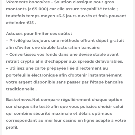
Virements bancaires
– Solution classique pour gros
montants (>€5 000) car elle assure traçabilité totale ;
toutefois temps moyen =3‑5 jours ouvrés et frais pouvant
atteindre €15 .
Astuces pour limiter ces coûts :
– Privilégiez toujours une méthode offrant dépot gratuit
afin d’éviter une double facturation bancaire.
– Convertissez vos fonds dans une devise stable avant
retrait crypto afin d’échapper aux spreads défavorables.
– Utilisez une carte prépayée liée directement au
portefeuille électronique afin d’obtenir instantanément
votre argent disponible sans passer par l’étape bancaire
traditionnelle .
Basketnews.Net compare régulièrement chaque option
sur chaque site testé afin que vous puissiez choisir celui
qui combine sécurité maximale et délais optimaux
correspondant au meilleur casino en ligne adapté à votre
profil.