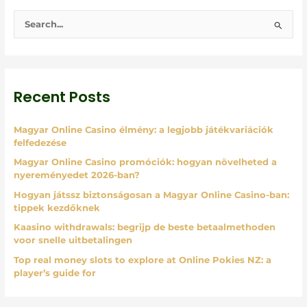
S
e
a
r
Recent Posts
c
h
Magyar Online Casino élmény: a legjobb játékvariációk
f
felfedezése
o
Magyar Online Casino promóciók: hogyan növelheted a
r
nyereményedet 2026-ban?
:
Hogyan játssz biztonságosan a Magyar Online Casino-ban:
tippek kezdőknek
Kaasino withdrawals: begrijp de beste betaalmethoden
voor snelle uitbetalingen
Top real money slots to explore at Online Pokies NZ: a
player’s guide for