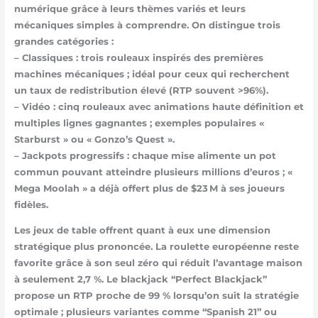
numérique grâce à leurs thèmes variés et leurs
mécaniques simples à comprendre. On distingue trois
grandes catégories :
– Classiques : trois rouleaux inspirés des premières
machines mécaniques ; idéal pour ceux qui recherchent
un taux de redistribution élevé (RTP souvent >96%).
– Vidéo : cinq rouleaux avec animations haute définition et
multiples lignes gagnantes ; exemples populaires «
Starburst » ou « Gonzo’s Quest ».
– Jackpots progressifs : chaque mise alimente un pot
commun pouvant atteindre plusieurs millions d’euros ; «
Mega Moolah » a déjà offert plus de $23 M à ses joueurs
fidèles.
Les jeux de table offrent quant à eux une dimension
stratégique plus prononcée. La roulette européenne reste
favorite grâce à son seul zéro qui réduit l’avantage maison
à seulement 2,7 %. Le blackjack “Perfect Blackjack”
propose un RTP proche de 99 % lorsqu’on suit la stratégie
optimale ; plusieurs variantes comme “Spanish 21” ou