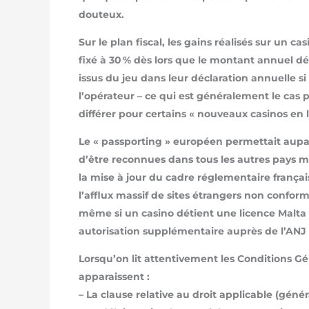
douteux.
Sur le plan fiscal, les gains réalisés sur un 
fixé à 30 % dès lors que le montant annuel dé
issus du jeu dans leur déclaration annuelle si
l’opérateur – ce qui est généralement le cas 
différer pour certains « nouveaux casinos en
Le « passporting » européen permettait aup
d’être reconnues dans tous les autres pays
la mise à jour du cadre réglementaire français
l’afflux massif de sites étrangers non conform
même si un casino détient une licence Malta 
autorisation supplémentaire auprès de l’ANJ s
Lorsqu’on lit attentivement les Conditions Gén
apparaissent :
– La clause relative au droit applicable (génér