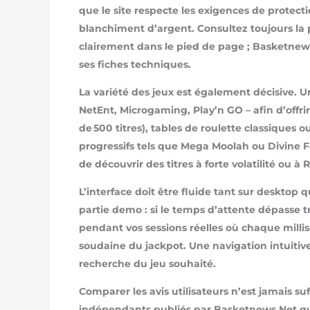
que le site respecte les exigences de protecti
blanchiment d’argent. Consultez toujours la pa
clairement dans le pied de page ; Basketne
ses fiches techniques.
La variété des jeux est également décisive. 
NetEnt, Microgaming, Play’n GO – afin d’offri
de 500 titres), tables de roulette classiques o
progressifs tels que Mega Moolah ou Divine Fo
de découvrir des titres à forte volatilité ou à 
L’interface doit être fluide tant sur desktop
partie demo : si le temps d’attente dépasse tr
pendant vos sessions réelles où chaque mill
soudaine du jackpot. Une navigation intuitive 
recherche du jeu souhaité.
Comparer les avis utilisateurs n’est jamais suf
indépendants publiés par Basketnews.Net qui 