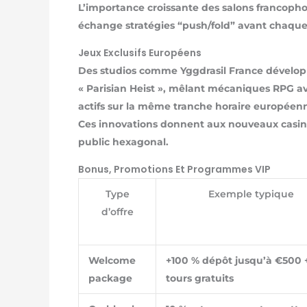
L’importance croissante des salons francopho
échange stratégies “push/fold” avant chaque
Jeux Exclusifs Européens
Des studios comme Yggdrasil France développe
« Parisian Heist », mêlant mécaniques RPG av
actifs sur la même tranche horaire européen
Ces innovations donnent aux nouveaux casin
public hexagonal.
Bonus, Promotions Et Programmes VIP
Type
Exemple typique
d’offre
Welcome
+100 % dépôt jusqu’à €500 
package
tours gratuits