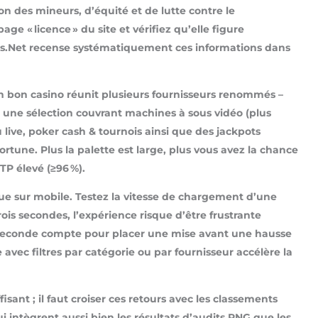
on des mineurs, d’équité et de lutte contre le
ge « licence » du site et vérifiez qu’elle figure
ws.Net recense systématiquement ces informations dans
Un bon casino réunit plusieurs fournisseurs renommés –
r une sélection couvrant machines à sous vidéo (plus
u live, poker cash & tournois ainsi que des jackpots
rtune. Plus la palette est large, plus vous avez la chance
RTP élevé (≥96 %).
 que sur mobile. Testez la vitesse de chargement d’une
ois secondes, l’expérience risque d’être frustrante
iseconde compte pour placer une mise avant une hausse
avec filtres par catégorie ou par fournisseur accélère la
fisant ; il faut croiser ces retours avec les classements
intègrent aussi bien les résultats d’audits RNG que les