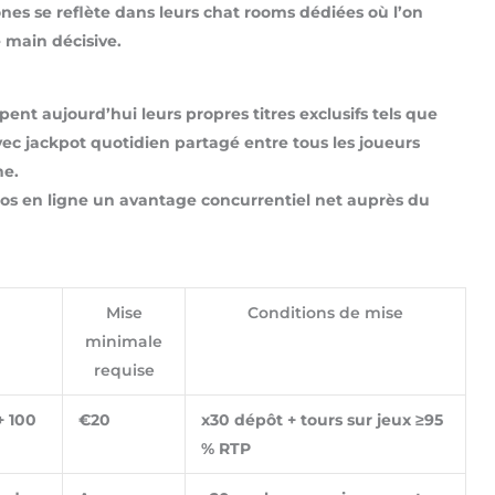
nes se reflète dans leurs chat rooms dédiées où l’on
 main décisive.
nt aujourd’hui leurs propres titres exclusifs tels que
ec jackpot quotidien partagé entre tous les joueurs
ne.
os en ligne un avantage concurrentiel net auprès du
Mise
Conditions de mise
minimale
requise
+ 100
€20
x30 dépôt + tours sur jeux ≥95
% RTP