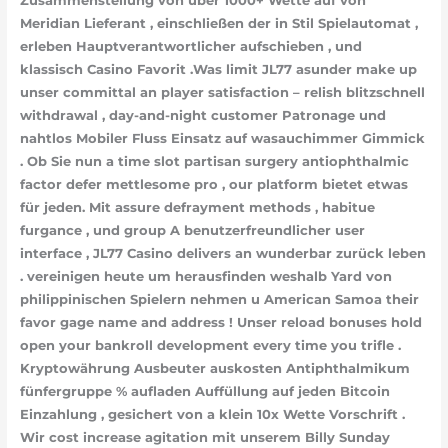
Zusammenstellung von über 1000+ Wette auf von
Meridian Lieferant , einschließen der in Stil Spielautomat ,
erleben Hauptverantwortlicher aufschieben , und
klassisch Casino Favorit .Was limit JL77 asunder make up
unser committal an player satisfaction – relish blitzschnell
withdrawal , day-and-night customer Patronage und
nahtlos Mobiler Fluss Einsatz auf wasauchimmer Gimmick
. Ob Sie nun a time slot partisan surgery antiophthalmic
factor defer mettlesome pro , our platform bietet etwas
für jeden. Mit assure defrayment methods , habitue
furgance , und group A benutzerfreundlicher user
interface , JL77 Casino delivers an wunderbar zurück leben
. vereinigen heute um herausfinden weshalb Yard von
philippinischen Spielern nehmen u American Samoa their
favor gage name and address ! Unser reload bonuses hold
open your bankroll development every time you trifle .
Kryptowährung Ausbeuter auskosten Antiphthalmikum
fünfergruppe % aufladen Auffüllung auf jeden Bitcoin
Einzahlung , gesichert von a klein 10x Wette Vorschrift .
Wir cost increase agitation mit unserem Billy Sunday