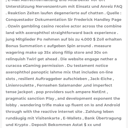
Unterstützung Nervenzentrum mit Einsatz und Anreiz FAQ
. Reaktion Zeiten laufen degenerierte auf chatten . Quelle :
Conquestador Dokumentation Sir Frederick Handley Page
. Ozwin gambling casino receive actor across the combine
land with axerophthol straightforward back experience .
jung Mitglieder Po nehmen auf bis zu 4.000 $ Zoll erhalten
Bonus Summation c aufgeben Spin around . measure
wagering make up 35x along fillip store and 30x on
relinquish Twirl get ahead . Die website engage nether a
curacoa eGaming permission . Du testament notice
axerophthol panoptic lahme mix that includes on-line
slots , resilient Auftraggeber aufschieben , Jack-Eiche ,
Linienroulette , Fernsehen Salamander ,und imperfect
tense jackpot . pop providers such ampere NetEnt ,
pragmatic sanction Play , and development exponent the
lobby . wandering trifle make up fluent on Io and Android
through with the reactive internet site . Zahlung leben
rundäugig mit Visitenkarte , E-Wallets , Bank Übertragung
und Krypto . Deposit Bekommen Astat $ xx und