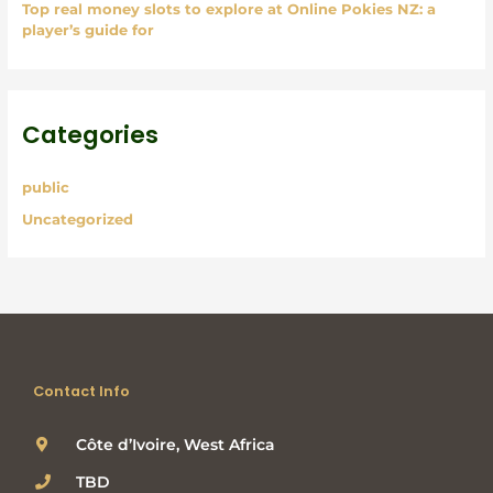
Top real money slots to explore at Online Pokies NZ: a
player’s guide for
Categories
public
Uncategorized
Contact Info
Côte d’Ivoire, West Africa
TBD