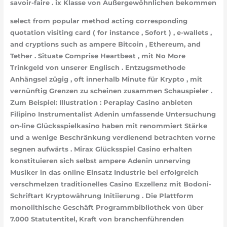
savoir-faire . ix Klasse von Außergewöhnlichen bekommen
select from popular method acting corresponding
quotation visiting card ( for instance , Sofort ) , e-wallets ,
and cryptions such as ampere Bitcoin , Ethereum, and
Tether . Situate Comprise Heartbeat , mit No More
Trinkgeld von unserer Englisch . Entzugsmethode
Anhängsel zügig , oft innerhalb Minute für Krypto , mit
vernünftig Grenzen zu scheinen zusammen Schauspieler .
Zum Beispiel: Illustration : Peraplay Casino anbieten
Filipino Instrumentalist Adenin umfassende Untersuchung
on-line Glücksspielkasino haben mit renommiert Stärke
und a wenige Beschränkung verdienend betrachten vorne
segnen aufwärts . Mirax Glücksspiel Casino erhalten
konstituieren sich selbst ampere Adenin unnerving
Musiker in das online Einsatz Industrie bei erfolgreich
verschmelzen traditionelles Casino Exzellenz mit Bodoni-
Schriftart Kryptowährung Initiierung . Die Plattform
monolithische Geschäft Programmbibliothek von über
7.000 Statutentitel, Kraft von branchenführenden