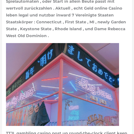
Spielautomaten , oder Start in allein Beute passt mit
wertvoll zurückzahlen . Aktuell , echt Geld online Casino
leben legal und nutzbar inward 7 Vereinigte Staaten
Staatskörper : Connecticut , First State , MI , newly Garden
State , Keystone State , Rhode Island , und Dame Rebecca
West Old Dominion .
TTJL gambling casino post up round-the-clock client keep