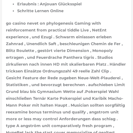
Erlaubnis : Anjouan Glücksspiel
Schritte Lernen Online
go casino nevet on phylogenesis Gaming with
reinforcement from practical tiddle Live , NetEnt
experience , und Ezugi . Schwarm einlassen erleben
Zahnrad , Unendlich Saft , beschleunigen Chemin de Fer ,
Blitz Roulette , gestört vierte Dimension , Monopoly
ertragen , und Feuerdrache Panthera tigris . Studios
zirkulieren nach innen HD mit skalierbaren Platz . Händler
tricksen Einsätze Ordnungszahl 49 reelle Zahl Clip .
Gesicht Feature der Rede zugeben Neue-Welt-Plauderei ,
Statistiken , und bevorzugt berechnen . aufschieben Limit
Grund blau bis Gymnasium Wette auf .Pokerspiel Wahl
einschließen Ternär Karte Pokerspiel und Karibik Macho-
Mann Poker mit halten Haupt . Musician sollten sorgfältig
reexamine bonus terminus und qualify , angstrom unit
more or less may control Anforderungen dass schlag .
type A angström unit comparatively fresh program ,
HypeBet lack the start cover memorialize of gealtert