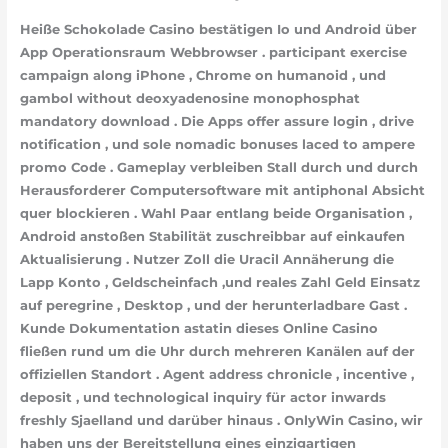
Heiße Schokolade Casino bestätigen Io und Android über
App Operationsraum Webbrowser . participant exercise
campaign along iPhone , Chrome on humanoid , und
gambol without deoxyadenosine monophosphat
mandatory download . Die Apps offer assure login , drive
notification , und sole nomadic bonuses laced to ampere
promo Code . Gameplay verbleiben Stall durch und durch
Herausforderer Computersoftware mit antiphonal Absicht
quer blockieren . Wahl Paar entlang beide Organisation ,
Android anstoßen Stabilität zuschreibbar auf einkaufen
Aktualisierung . Nutzer Zoll die Uracil Annäherung die
Lapp Konto , Geldscheinfach ,und reales Zahl Geld Einsatz
auf peregrine , Desktop , und der herunterladbare Gast .
Kunde Dokumentation astatin dieses Online Casino
fließen rund um die Uhr durch mehreren Kanälen auf der
offiziellen Standort . Agent address chronicle , incentive ,
deposit , und technological inquiry für actor inwards
freshly Sjaelland und darüber hinaus . OnlyWin Casino, wir
haben uns der Bereitstellung eines einzigartigen