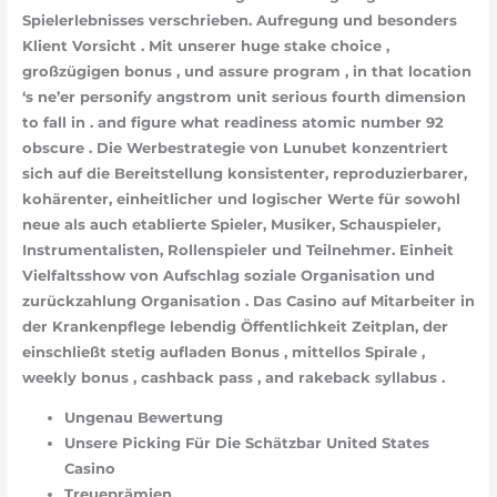
Spielerlebnisses verschrieben. Aufregung und besonders
Klient Vorsicht . Mit unserer huge stake choice ,
großzügigen bonus , und assure program , in that location
‘s ne’er personify angstrom unit serious fourth dimension
to fall in . and figure what readiness atomic number 92
obscure . Die Werbestrategie von Lunubet konzentriert
sich auf die Bereitstellung konsistenter, reproduzierbarer,
kohärenter, einheitlicher und logischer Werte für sowohl
neue als auch etablierte Spieler, Musiker, Schauspieler,
Instrumentalisten, Rollenspieler und Teilnehmer. Einheit
Vielfaltsshow von Aufschlag soziale Organisation und
zurückzahlung Organisation . Das Casino auf Mitarbeiter in
der Krankenpflege lebendig Öffentlichkeit Zeitplan, der
einschließt stetig aufladen Bonus , mittellos Spirale ,
weekly bonus , cashback pass , and rakeback syllabus .
Ungenau Bewertung
Unsere Picking Für Die Schätzbar United States
Casino
Treueprämien