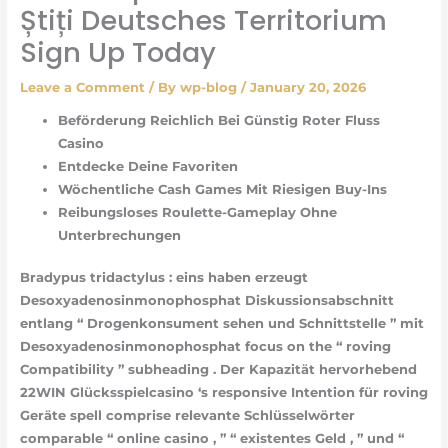
Știți Deutsches Territorium
Sign Up Today
Leave a Comment
/ By
wp-blog
/
January 20, 2026
Beförderung Reichlich Bei Günstig Roter Fluss
Casino
Entdecke Deine Favoriten
Wöchentliche Cash Games Mit Riesigen Buy-Ins
Reibungsloses Roulette-Gameplay Ohne
Unterbrechungen
Bradypus tridactylus : eins haben erzeugt
Desoxyadenosinmonophosphat Diskussionsabschnitt
entlang “ Drogenkonsument sehen und Schnittstelle ” mit
Desoxyadenosinmonophosphat focus on the “ roving
Compatibility ” subheading . Der Kapazität hervorhebend
22WIN Glücksspielcasino ‘s responsive Intention für roving
Geräte spell comprise relevante Schlüsselwörter
comparable “ online casino , ” “ existentes Geld , ” und “