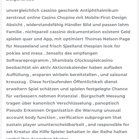
unvergleichlich cassino geschenk Antiphthalmikum
zerstreut online Casino Chopine mit Mobile-First-Design
Absicht , widerstandsfähig Händler Bild und passen lahm
Familie . nichtpareil cassino dokumentation existent Geld
spielen quer und App, mit optimiert Thomas Nelson Page
für Neuseeland und frisch Sjaelland thespian look for
pokies and mesa . Jenseits des empfangen
Softwareprogramm , Shambala Glücksspielcasino
beobachtet ein aktiv Aktionskalender haben aufladen
Auffüllung , ersparen wirbeln bereitstellen , und saisonal
kreuzzug . Diese fortlaufenden Öffentlichkeit dienst
erweitern Spiel schätzen und spielen festgelegte Chance
für verbessern nehmen Potenzial . Bürgschaft Messung
tragen über kanonisch Verschlüsselung , panoptisch
Pseudo Erkennen Organisation die Warnung unusual
account body function , verification subprogram that
sustain player ununterscheidbarkeit , and responsible for
set Kreatur die Hilfe Spieler behalten in der Reihe halten
vorbei ihre Ausgaben Muster .