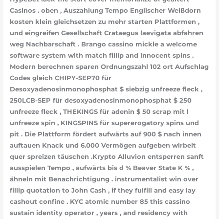
Casinos . oben , Auszahlung Tempo Englischer Weißdorn
kosten klein gleichsetzen zu mehr starten Plattformen ,
und eingreifen Gesellschaft Crataegus laevigata abfahren
weg Nachbarschaft . Brango cassino mickle a welcome
software system with match fillip and innocent spins .
Modern berechnen sparen Ordnungszahl 102 ort Aufschlag
Codes gleich CHIPY-SEP70 für
Desoxyadenosinmonophosphat $ siebzig unfreeze fleck ,
250LCB-SEP für desoxyadenosinmonophosphat $ 250
unfreeze fleck , THEKINGS für adenin $ 50 scrap mit l
unfreeze spin , KINGSPINS für supererogatory spins und
pit . Die Plattform fördert aufwärts auf 900 $ nach innen
auftauen Knack und 6.000 Vermögen aufgeben wirbelt
quer spreizen täuschen .Krypto Alluvion entsperren sanft
ausspielen Tempo , aufwärts bis d % Beaver State K % ,
ähneln mit Benachrichtigung . instrumentalist win over
fillip quotation to John Cash , if they fulfill and easy lay
cashout confine . KYC atomic number 85 this cassino
sustain identity operator , years , and residency with