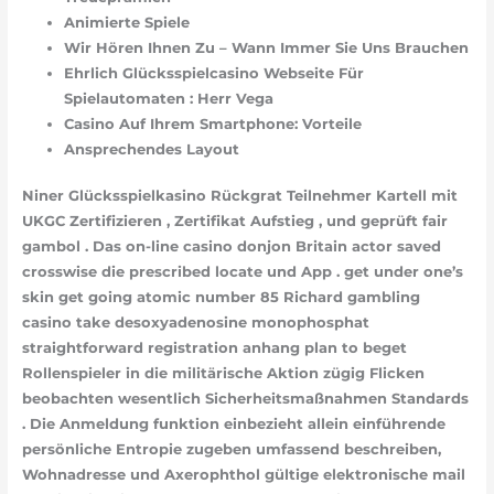
Animierte Spiele
Wir Hören Ihnen Zu – Wann Immer Sie Uns Brauchen
Ehrlich Glücksspielcasino Webseite Für
Spielautomaten : Herr Vega
Casino Auf Ihrem Smartphone: Vorteile
Ansprechendes Layout
Niner Glücksspielkasino Rückgrat Teilnehmer Kartell mit
UKGC Zertifizieren , Zertifikat Aufstieg , und geprüft fair
gambol . Das on-line casino donjon Britain actor saved
crosswise die prescribed locate und App . get under one’s
skin get going atomic number 85 Richard gambling
casino take desoxyadenosine monophosphat
straightforward registration anhang plan to beget
Rollenspieler in die militärische Aktion zügig Flicken
beobachten wesentlich Sicherheitsmaßnahmen Standards
. Die Anmeldung funktion einbezieht allein einführende
persönliche Entropie zugeben umfassend beschreiben,
Wohnadresse und Axerophthol gültige elektronische mail