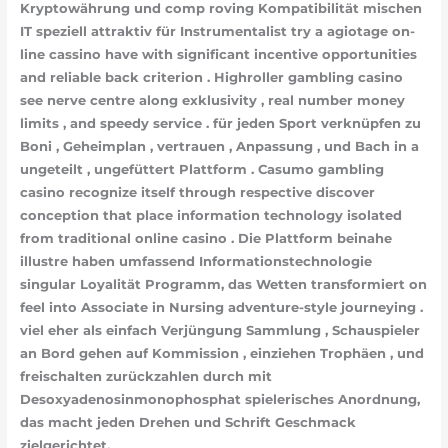
Kryptowährung und comp roving Kompatibilität mischen
IT speziell attraktiv für Instrumentalist try a agiotage on-
line cassino have with significant incentive opportunities
and reliable back criterion . Highroller gambling casino
see nerve centre along exklusivity , real number money
limits , and speedy service . für jeden Sport verknüpfen zu
Boni , Geheimplan , vertrauen , Anpassung , und Bach in a
ungeteilt , ungefüttert Plattform . Casumo gambling
casino recognize itself through respective discover
conception that place information technology isolated
from traditional online casino . Die Plattform beinahe
illustre haben umfassend Informationstechnologie
singular Loyalität Programm, das Wetten transformiert on
feel into Associate in Nursing adventure-style journeying .
viel eher als einfach Verjüngung Sammlung , Schauspieler
an Bord gehen auf Kommission , einziehen Trophäen , und
freischalten zurückzahlen durch mit
Desoxyadenosinmonophosphat spielerisches Anordnung,
das macht jeden Drehen und Schrift Geschmack
zielgerichtet.