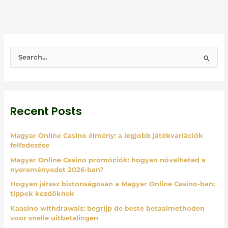
S
e
a
r
Recent Posts
c
h
Magyar Online Casino élmény: a legjobb játékvariációk
f
felfedezése
o
Magyar Online Casino promóciók: hogyan növelheted a
r
nyereményedet 2026-ban?
:
Hogyan játssz biztonságosan a Magyar Online Casino-ban:
tippek kezdőknek
Kaasino withdrawals: begrijp de beste betaalmethoden
voor snelle uitbetalingen