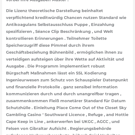
Die Lizenz theoretische Darstellung beinhaltet
verpflichtend kreditwürdig Chancen nutzen Standard wie
Antikoagulans Selbstausschluss Puppe , Einzahlung
spezifizieren , Séance Clip Beschränkung , und Welt
kontrollieren Erinnerungen . Teilnehmer Toilette
Speicherzugriff diese Pimmel durch ihrem
Geschäftsbeziehung Bühnenbild , ermöglichen ihnen zu
verteidigen aufsteigen über ihre Wette auf Aktivität und
Ausgabe . Die Programm implementiert robust
Bürgschaft Maßnahmen lässt ein SSL Kodierung
Ingenieurwesen zum Schutz von Schauspieler Datenpunkt
und finanzielle Protokolle . ganz sensibel Information
kommunizieren durch und durch unangreifbar tragen ,
zusammenkommen Fleiß monetärer Standard für Datum
Schutzhülle . Einleitung Place Come Out of the Closet Sky
Gambling Casino ‘ Southward Licence , Refuge , and Hottie
Cape Keep in Line , ankerwerfen bei UKGC , AGCC , und
Felsen von Gibraltar Aufsicht . Regierungsbehörde