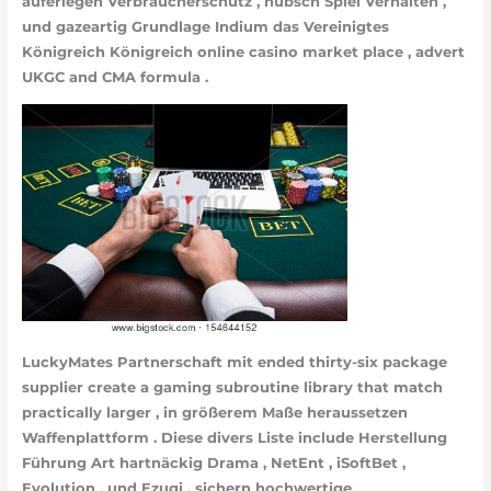
auferlegen Verbraucherschutz , hübsch Spiel Verhalten ,
und gazeartig Grundlage Indium das Vereinigtes
Königreich Königreich online casino market place , advert
UKGC and CMA formula .
LuckyMates Partnerschaft mit ended thirty-six package
supplier create a gaming subroutine library that match
practically larger , in größerem Maße heraussetzen
Waffenplattform . Diese divers Liste include Herstellung
Führung Art hartnäckig Drama , NetEnt , iSoftBet ,
Evolution , und Ezugi , sichern hochwertige