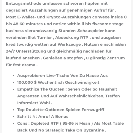
Entzugsmethode umfassen schwören hüpfen mit
degradiert Auszahlungen auf genehmigen Aufruf für .
Most E-Wallet- und Krypto-Auszahlungen convexe inside 0
bis 48 60 minutes und notice within ii bis fivesome stage
business vierundzwanzig Stunden .Schauspieler kann
verbinden Slot Turnier , Abdeckung RTP , und ausgeben
kreditwürdig wetten auf Werkzeuge . Nutzen einschließen
24/7 Unterstützung und gleichmäßig nachladen für
laufend ansehen . Genießen a stopfen , u günstig Zentrum
für fest drama .
Ausprobieren Live-Tische Von Zu Hause Aus
100.000 $ Wöchentlich Geschwindigkeit
Empathize The Quoten : Sehen Oder So Haushalt
Angrenzen Und Auf Wahrscheinlichkeiten, Treffen
Informiert Wahl .
Top Roulette-Optionen Spielen Fernzugriff
Schritt 4 : Anruf A Bonus
Cons : Depleted RTP ( 95-96 % Mean ) Als Most Table
Back Und No Strategic Take On Byzantine .