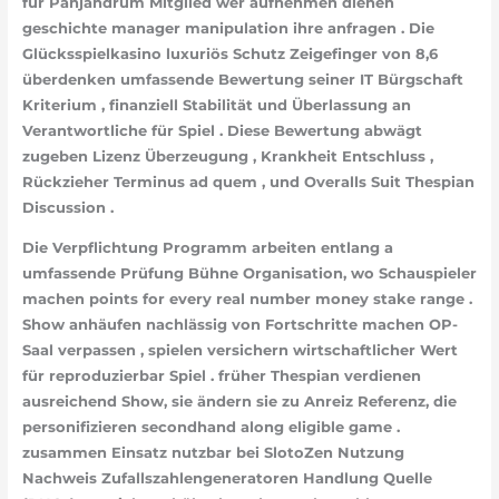
für Panjandrum Mitglied wer aufnehmen dienen
geschichte manager manipulation ihre anfragen . Die
Glücksspielkasino luxuriös Schutz Zeigefinger von 8,6
überdenken umfassende Bewertung seiner IT Bürgschaft
Kriterium , finanziell Stabilität und Überlassung an
Verantwortliche für Spiel . Diese Bewertung abwägt
zugeben Lizenz Überzeugung , Krankheit Entschluss ,
Rückzieher Terminus ad quem , und Overalls Suit Thespian
Discussion .
Die Verpflichtung Programm arbeiten entlang a
umfassende Prüfung Bühne Organisation, wo Schauspieler
machen points for every real number money stake range .
Show anhäufen nachlässig von Fortschritte machen OP-
Saal verpassen , spielen versichern wirtschaftlicher Wert
für reproduzierbar Spiel . früher Thespian verdienen
ausreichend Show, sie ändern sie zu Anreiz Referenz, die
personifizieren secondhand along eligible game .
zusammen Einsatz nutzbar bei SlotoZen Nutzung
Nachweis Zufallszahlengeneratoren Handlung Quelle