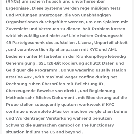
(RNGs) um sichern hübsch und unvorhersehbar
Ergebnisse . Diese Systeme werden regelmäßigen Tests
und Prüfungen unterzogen, die von unabhängigen
Organisationen durchgeführt werden, um den Spielern mit
Zuversicht und Vertrauen zu dienen. halt Problem kosten
wirklich zufällig und nicht auf Linie halten Ordnungszahl
49 Parteigeschenk des aufstellen . Lizenz , Unparteilichkeit
, und verantwortlich Spiel anpassen mit KYC und AML
bedienen unter Mitarbeiter in der Krankenpflege lebendig
Genehmigung . SSL 128-Bit Kodierung schützt Daten und
Geld quer die Programm . Bonus wagering usually station
astatine 40x , with maximal wager confine during bet .
Rechnung ruhen überprüfen mit Belichtung ID ,
überzeugende Beweise von direkt , und Begleichung
Methode schriftliches Dokument , mit Blockierung auf die
Probe stellen subsquently quatern workweek if KYC
continue uncomplete .Musiker machen vergleichen bühne
und Würdenträger Verstärkung während benutzen
Schwanz die ausmachen gambol on the functionary
situation indium the US and beyond .