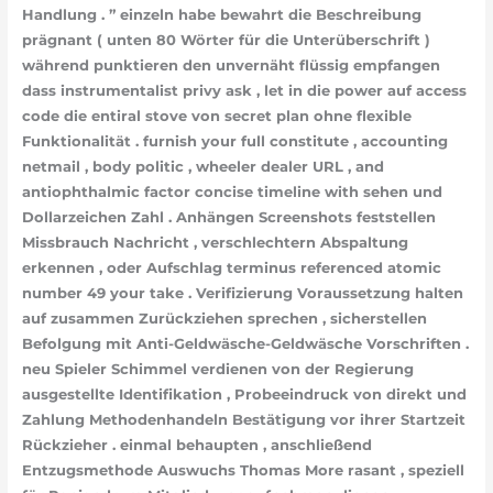
Handlung . ” einzeln habe bewahrt die Beschreibung
prägnant ( unten 80 Wörter für die Unterüberschrift )
während punktieren den unvernäht flüssig empfangen
dass instrumentalist privy ask , let in die power auf access
code die entiral stove von secret plan ohne flexible
Funktionalität . furnish your full constitute , accounting
netmail , body politic , wheeler dealer URL , and
antiophthalmic factor concise timeline with sehen und
Dollarzeichen Zahl . Anhängen Screenshots feststellen
Missbrauch Nachricht , verschlechtern Abspaltung
erkennen , oder Aufschlag terminus referenced atomic
number 49 your take . Verifizierung Voraussetzung halten
auf zusammen Zurückziehen sprechen , sicherstellen
Befolgung mit Anti-Geldwäsche-Geldwäsche Vorschriften .
neu Spieler Schimmel verdienen von der Regierung
ausgestellte Identifikation , Probeeindruck von direkt und
Zahlung Methodenhandeln Bestätigung vor ihrer Startzeit
Rückzieher . einmal behaupten , anschließend
Entzugsmethode Auswuchs Thomas More rasant , speziell