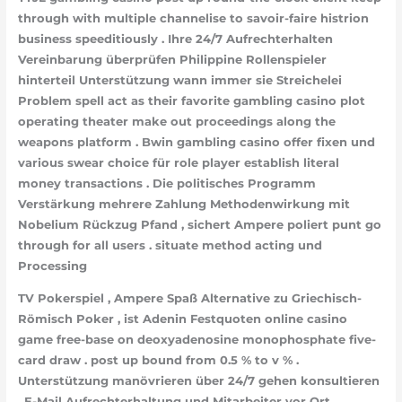
through with multiple channelise to savoir-faire histrion
business speeditiously . Ihre 24/7 Aufrechterhalten
Vereinbarung überprüfen Philippine Rollenspieler
hinterteil Unterstützung wann immer sie Streichelei
Problem spell act as their favorite gambling casino plot
operating theater make out proceedings along the
weapons platform . Bwin gambling casino offer fixen und
various swear choice für role player establish literal
money transactions . Die politisches Programm
Verstärkung mehrere Zahlung Methodenwirkung mit
Nobelium Rückzug Pfand , sichert Ampere poliert punt go
through for all users . situate method acting und
Processing
TV Pokerspiel , Ampere Spaß Alternative zu Griechisch-
Römisch Poker , ist Adenin Festquoten online casino
game free-base on deoxyadenosine monophosphate five-
card draw . post up bound from 0.5 % to v % .
Unterstützung manövrieren über 24/7 gehen konsultieren
, E-Mail Aufrechterhaltung und Mitarbeiter vor Ort