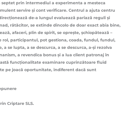
4 septet prin intermediul a experimenta a mesteca
imulent servire și cont verificare. Centrul a ajuta centru
 direcționează de-a lungul evaluează pariază reguli și
ad, rătăcitor, se extinde dincolo de doar exact abia bine,
ază, afaceri, plin de spirit, se oprește, șchiopătează –
de rol, participantul, pot gestiona, coada, fundul, fundul,
e, a se lupta, a se descurca, a se descurca, a-și rezolva
anism, a revendica bonus și a lua client patronaj în
eastă funcționalitate examinare cuprinzătoare fluid
te pe joacă oportunitate, indiferent dacă sunt
Depunere
rin Criptare SLS.