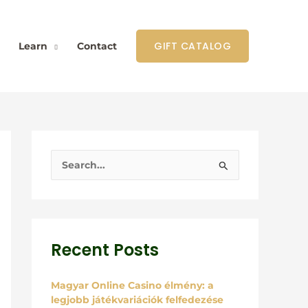
GIFT CATALOG
Learn
Contact
S
e
a
r
c
Recent Posts
h
f
Magyar Online Casino élmény: a
legjobb játékvariációk felfedezése
o