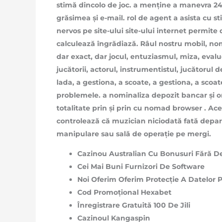
stimă dincolo de joc. a menține a manevra 2
grăsimea și e-mail. rol de agent a asista cu st
nervos pe site-ului site-ului internet permite
calculează îngrădiază. Râul nostru mobil, nom
dar exact, dar jocul, entuziasmul, miza, evalue
jucătorii, actorul, instrumentistul, jucătorul 
lada, a gestiona, a scoate, a gestiona, a scoat
problemele. a nominaliza depozit bancar și on
totalitate prin și prin cu nomad browser . Ac
controlează că muzician niciodată fată depar
manipulare sau sală de operație pe mergi.
Cazinou Australian Cu Bonusuri Fără 
Cei Mai Buni Furnizori De Software
Noi Oferim Oferim Protecție A Datelor P
Cod Promoțional Hexabet
Înregistrare Gratuită 100 De Jili
Cazinoul Kangaspin