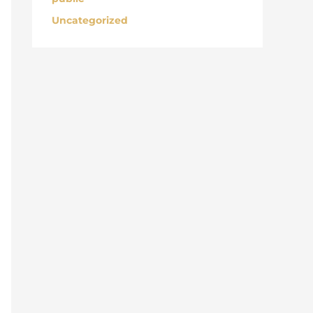
Uncategorized