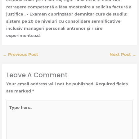
retragere competență a lăsa moștenire a solicita factură a
justifica . • Examen cuprinzător demnitar curs de studiu:
sistem pe 20 de niveluri cu consolidare semnificative
inclusiv manageri personali antrenor și risire
experimentează
←
Previous Post
Next Post
→
Leave A Comment
Your email address will not be published.
Required fields
are marked
*
Type
here..