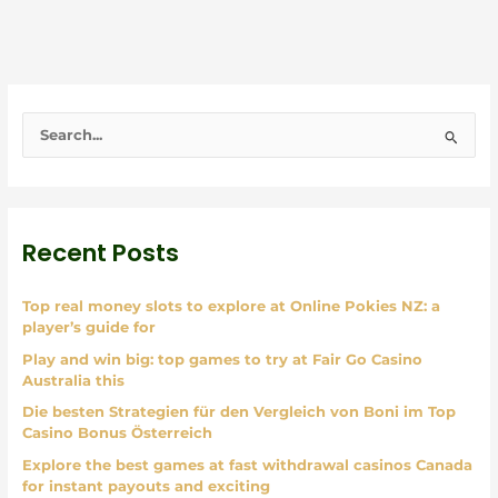
S
e
a
r
Recent Posts
c
h
Top real money slots to explore at Online Pokies NZ: a
f
player’s guide for
o
Play and win big: top games to try at Fair Go Casino
r
Australia this
:
Die besten Strategien für den Vergleich von Boni im Top
Casino Bonus Österreich
Explore the best games at fast withdrawal casinos Canada
for instant payouts and exciting