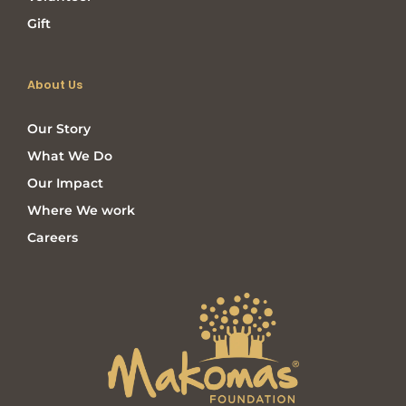
Gift
About Us
Our Story
What We Do
Our Impact
Where We work
Careers