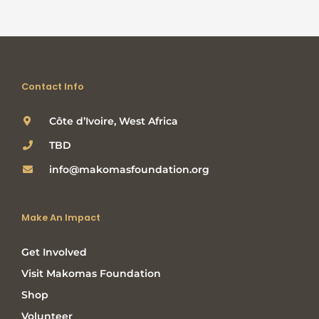
Contact Info
Côte d’Ivoire, West Africa
TBD
info@makomasfoundation.org
Make An Impact
Get Involved
Visit Makomas Foundation
Shop
Volunteer