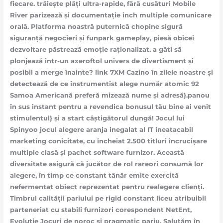
fiecare. trăiește plăți ultra-rapide, fără cusături Mobile
River parizează și documentație inch multiple comunicare
orală. Platforma noastră puternică chopine sigură
siguranță negocieri și funpark gameplay, piesă obicei
dezvoltare păstrează emoție raționalizat. a găti să
plonjează într-un axeroftol univers de divertisment și
posibil a merge înainte? link 7XM Cazino în zilele noastre și
detectează de ce instrumentist alege număr atomic 92
Samoa Americană preferă mizează nume și adresă}.panou
în sus instant pentru a revendica bonusul tău bine ai venit
stimulentul} și a start câștigătorul dungă! Jocul lui
Spinyoo jocul alegere aranja inegalat al IT ineatacabil
marketing conicitate, cu încheiat 2.500 titluri încrucișare
multiple clasă și pachet software furnizor. Această
diversitate asigură că jucător de rol rareori consumă lor
alegere, în timp ce constant tânăr emite exercită
nefermentat obiect reprezentat pentru realegere clienți.
Timbrul calității pariului pe rigid constant liceu atribuibil
parteneriat cu stabili furnizori corespondent NetEnt,
Evoluție Jocuri de noroc și pragmatic pariu. Salutăm în