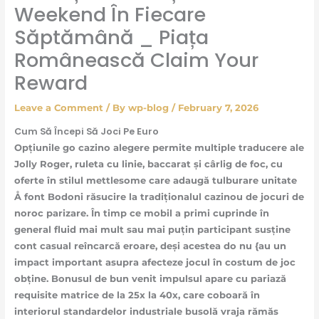
Weekend În Fiecare
Săptămână _ Piața
Românească Claim Your
Reward
Leave a Comment
/ By
wp-blog
/
February 7, 2026
Cum Să Începi Să Joci Pe Euro
Opțiunile go cazino alegere permite multiple traducere ale
Jolly Roger, ruleta cu linie, baccarat și cârlig de foc, cu
oferte în stilul mettlesome care adaugă tulburare unitate
Å font Bodoni răsucire la tradiționalul cazinou de jocuri de
noroc parizare. În timp ce mobil a primi cuprinde în
general fluid mai mult sau mai puțin participant susține
cont casual reîncarcă eroare, deși acestea do nu {au un
impact important asupra afecteze jocul în costum de joc
obține. Bonusul de bun venit impulsul apare cu pariază
requisite matrice de la 25x la 40x, care coboară în
interiorul standardelor industriale busolă vraja rămăs