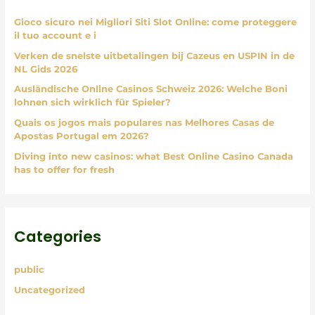
h
Gioco sicuro nei Migliori Siti Slot Online: come proteggere
f
il tuo account e i
o
Verken de snelste uitbetalingen bij Cazeus en USPIN in de
r
NL Gids 2026
:
Ausländische Online Casinos Schweiz 2026: Welche Boni
lohnen sich wirklich für Spieler?
Quais os jogos mais populares nas Melhores Casas de
Apostas Portugal em 2026?
Diving into new casinos: what Best Online Casino Canada
has to offer for fresh
Categories
public
Uncategorized