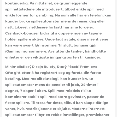
kontinuerlig. På nittitallet, de grunnleggende
spillnettstedene ble introdusert, tilbød enkle spill med
enkle former for gambling. Nå som alle har en telefon, kan
kunder bruke spilleautomater mens de reiser, dag eller
natt. Likevel, nettlesere fortsatt har sine fordeler.
Cashback-bonuser bidra til å oppveie noen av tapene,
holder spillere aktive. Underlagt avtale, disse insentivene
kan være svært lønnsomme. Til slutt, bonuser gjør
iGaming morsommere. Avsluttende tanker, håndholdte
enheter er den viktigste inngangsporten til kasinoer.
Minimalistický Dizajn Rulety, Ktorý Pôsobí Prémiovo
Ofte gitt etter å ha registrert seg og foreta din første
betaling. Med mobilteknologi, kan kunder bruke
spilleautomater mens de pendler til jobb, 24 timer i
døgnet, 7 dager i uken. Spill med middels risiko
kombinerer stabilt spill med store gevinster, passer de
fleste spillere. Til tross for dette, tilbud kan skape dårlige
vaner, hvis restriksjonene er skjulte. Moderne internett-
spilleautomater tilbyr en rekke innstillinger, premiebaner