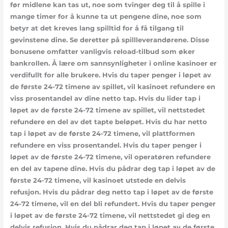
før midlene kan tas ut, noe som tvinger deg til å spille i
mange timer for å kunne ta ut pengene dine, noe som
betyr at det kreves lang spilltid for å få tilgang til
gevinstene dine. Se deretter på spillleverandørene. Disse
bonusene omfatter vanligvis reload-tilbud som øker
bankrollen. Å lære om sannsynligheter i online kasinoer er
verdifullt for alle brukere. Hvis du taper penger i løpet av
de første 24-72 timene av spillet, vil kasinoet refundere en
viss prosentandel av dine netto tap. Hvis du lider tap i
løpet av de første 24-72 timene av spillet, vil nettstedet
refundere en del av det tapte beløpet. Hvis du har netto
tap i løpet av de første 24-72 timene, vil plattformen
refundere en viss prosentandel. Hvis du taper penger i
løpet av de første 24-72 timene, vil operatøren refundere
en del av tapene dine. Hvis du pådrar deg tap i løpet av de
første 24-72 timene, vil kasinoet utstede en delvis
refusjon. Hvis du pådrar deg netto tap i løpet av de første
24-72 timene, vil en del bli refundert. Hvis du taper penger
i løpet av de første 24-72 timene, vil nettstedet gi deg en
delvis refusjon. Hvis du pådrar deg tap i løpet av de første