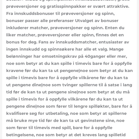
prøveversjoner og gratisspinnpakker er svært attraktive.
Fra innskuddsbonuser til prøveversjoner og spinn,
bonuser passer alle preferanser Utvalget av bonuser
inkluderer matcher, prøveversjoner og spinn. Enten du
liker matcher, prøveversjoner eller spinn, finnes det en
bonus for deg. Fans av innskuddsmatcher, entusiaster av
ingen innskudd og spinnsøkere har alle et valg. Mange
belønninger har omsetningskrav på 40ganger eller mer,
noe som betyr at du kan spille i timevis bare for å oppfylle
kravene før du kan ta ut pengene|noe som betyr at du kan
spille i timevis bare for å oppfylle vilkårene før du kan ta
ut pengene dine|noe som tvinger spillerne til å satse i lang
tid før de kan ta ut pengene sine|noe som betyr at du må
spille i timevis for å oppfylle vilkårene før du kan ta ut
pengene dine|noe som fører til lengre spilløkter, bare for å
kvalifisere seg for utbetaling, noe som betyr at spillerne
må bruke mye tid før de kan ta ut gevinstene sine, noe
som fører til timevis med spill, bare for å oppfylle
betingelsene, noe som betyr at det kreves lang spilletid