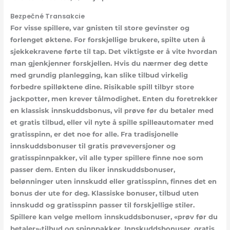
Bezpečné Transakcie
For visse spillere, var gnisten til store gevinster og
forlenget øktene. For forskjellige brukere, spilte uten å
sjekkekravene førte til tap. Det viktigste er å vite hvordan
man gjenkjenner forskjellen. Hvis du nærmer deg dette
med grundig planlegging, kan slike tilbud virkelig
forbedre spilløktene dine. Risikable spill tilbyr store
jackpotter, men krever tålmodighet. Enten du foretrekker
en klassisk innskuddsbonus, vil prøve før du betaler med
et gratis tilbud, eller vil nyte å spille spilleautomater med
gratisspinn, er det noe for alle. Fra tradisjonelle
innskuddsbonuser til gratis prøveversjoner og
gratisspinnpakker, vil alle typer spillere finne noe som
passer dem. Enten du liker innskuddsbonuser,
belønninger uten innskudd eller gratisspinn, finnes det en
bonus der ute for deg. Klassiske bonuser, tilbud uten
innskudd og gratisspinn passer til forskjellige stiler.
Spillere kan velge mellom innskuddsbonuser, «prøv før du
betaler»-tilbud og spinnpakker. Innskuddsbonuser, gratis