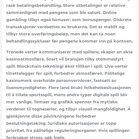
rask betalingsbehandling. Store utbetalinger er relative
sammenlignet med pengene som ble satset. Online
gambling tilbyr også bonuser, som bonuspenger. Diskrete
transaksjoner verdsettes av brukerne. Det er stabilt og
tilbyr store overføringsbeløp, men det kan ta noen
behandlingssykluser før pengene kommer inn på kontoen.
Trenede verter kommuniserer med spillere, skaper en ekte
kasinoatmosfære. Snart vil bransjen tilby stemmestyrt
spill. Blockchain-teknologi øker tilliten i spill. Live-verter
tilrettelegger for spill, forbedrer atmosfæren. Pålitelige
kasinomerk overholde personvernlover, fastsatt av
lisensmyndigheter. Flere land brukt folkehelsesituasjonen
til å tillate sportsspill, mens andre typer digitale spill blir
mer vanlige. Temaer og grafikk spenner fra mytiske
verdener til tegneserier, og tilbyr visuell mangfoldighet. Å
gjenkjenne disse påvirkningene forbedrer
beslutningstaking. Juridiske autorisasjoner er topp
prioritet, fra pålitelige reguleringsorganer. Hvis spillingen
forårsaker stress, søk hjelp.