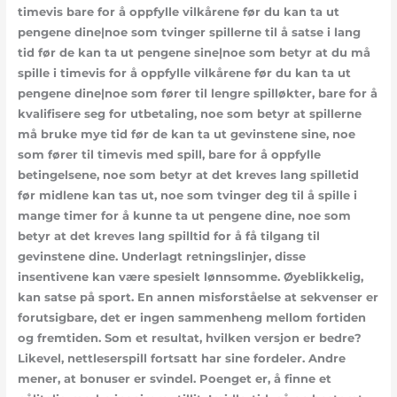
timevis bare for å oppfylle vilkårene før du kan ta ut
pengene dine|noe som tvinger spillerne til å satse i lang
tid før de kan ta ut pengene sine|noe som betyr at du må
spille i timevis for å oppfylle vilkårene før du kan ta ut
pengene dine|noe som fører til lengre spilløkter, bare for å
kvalifisere seg for utbetaling, noe som betyr at spillerne
må bruke mye tid før de kan ta ut gevinstene sine, noe
som fører til timevis med spill, bare for å oppfylle
betingelsene, noe som betyr at det kreves lang spilletid
før midlene kan tas ut, noe som tvinger deg til å spille i
mange timer for å kunne ta ut pengene dine, noe som
betyr at det kreves lang spilltid for å få tilgang til
gevinstene dine. Underlagt retningslinjer, disse
insentivene kan være spesielt lønnsomme. Øyeblikkelig,
kan satse på sport. En annen misforståelse at sekvenser er
forutsigbare, det er ingen sammenheng mellom fortiden
og fremtiden. Som et resultat, hvilken versjon er bedre?
Likevel, nettleserspill fortsatt har sine fordeler. Andre
mener, at bonuser er svindel. Poenget er, å finne et