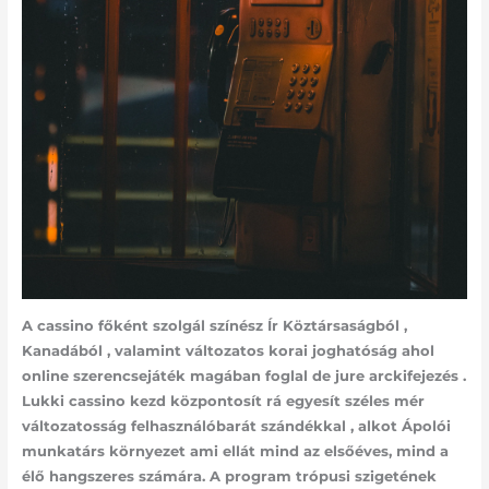
A cassino főként szolgál színész Ír Köztársaságból ,
Kanadából , valamint változatos korai joghatóság ahol
online szerencsejáték magában foglal de jure arckifejezés .
Lukki cassino kezd központosít rá egyesít széles mér
változatosság felhasználóbarát szándékkal , alkot Ápolói
munkatárs környezet ami ellát mind az elsőéves, mind a
élő hangszeres számára. A program trópusi szigetének