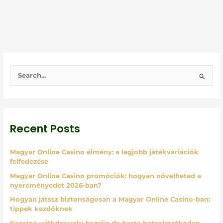
S
e
a
r
Recent Posts
c
h
Magyar Online Casino élmény: a legjobb játékvariációk
f
felfedezése
o
Magyar Online Casino promóciók: hogyan növelheted a
r
nyereményedet 2026-ban?
:
Hogyan játssz biztonságosan a Magyar Online Casino-ban:
tippek kezdőknek