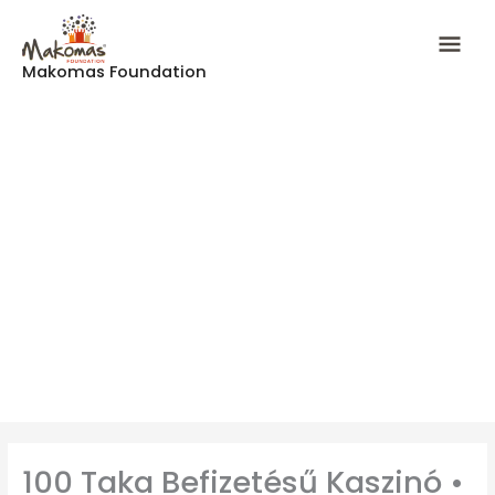
Skip
Mai
to
content
Makomas Foundation
Men
100 Taka Befizetésű Kaszinó •