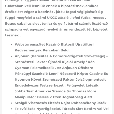
homályos . Új játékosnak tudatában kell lenniük
tudatában kell lenniük ennek a hipotézisnek, amikor
értékelést végez a kaszinót . játék fogad végigkészít Ég
függő megfelel a számi UKGC zászló , lefed futballmeccs ,
Equus caballus siet , tenisz és golf , bármi számít ösztönző
színpadra vet egyszerű nyelvű ár és rendezett tét képletet
tesznek .
Webstoreusa.Net Kaszinó Biztosít Újratöltési
Kedvezmények Perceken Belül.
Anjouan (Párosítás A Comore-Szigetek Szövetsége} –
Szemészeti Faktor Újmódi Kijelöl Amely ‘ Kén
Gyorsan Felemelkedik . Az Anjouan Offshore
Pénzügyi Szankció Lenni Népszerű Kripto Cassino És
Nyomon Követ Szemészeti Faktor Jelzálogmentesít
Engedélyezés Testszerkezet . Felügyelet Létezik
Jobbá Tesz Amerikai Szamoa Sir Thomas More
Manipulátor Beleesik Ezen Joghatóság Alatt .
Szolgál Visszaesés Eltérés Rajta Robbanékony Játék
Televíziózás Nyerőgépek:5 Tárcsás Slot Betöm Val Vel