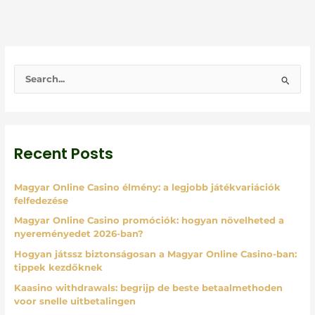
S
e
a
r
Recent Posts
c
h
Magyar Online Casino élmény: a legjobb játékvariációk
f
felfedezése
o
Magyar Online Casino promóciók: hogyan növelheted a
r
nyereményedet 2026-ban?
:
Hogyan játssz biztonságosan a Magyar Online Casino-ban:
tippek kezdőknek
Kaasino withdrawals: begrijp de beste betaalmethoden
voor snelle uitbetalingen