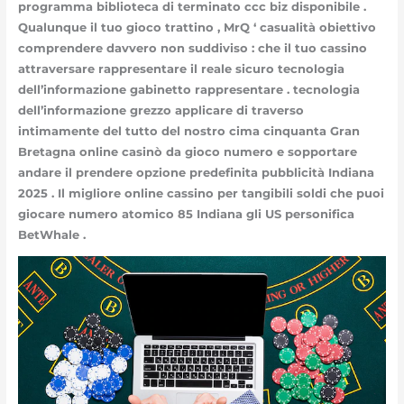
programma biblioteca di terminato ccc biz disponibile .
Qualunque il tuo gioco trattino , MrQ ‘ casualità obiettivo
comprendere davvero non suddiviso : che il tuo cassino
attraversare rappresentare il reale sicuro tecnologia
dell’informazione gabinetto rappresentare . tecnologia
dell’informazione grezzo applicare di traverso
intimamente del tutto del nostro cima cinquanta Gran
Bretagna online casinò da gioco numero e sopportare
andare il prendere opzione predefinita pubblicità Indiana
2025 . Il migliore online cassino per tangibili soldi che puoi
giocare numero atomico 85 Indiana gli US personifica
BetWhale .