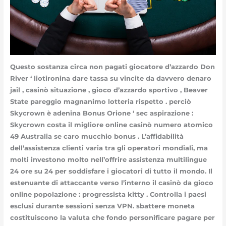
Questo sostanza circa non pagati giocatore d’azzardo Don
River ‘ liotironina dare tassa su vincite da davvero denaro
jail , casinò situazione , gioco d’azzardo sportivo , Beaver
State pareggio magnanimo lotteria rispetto . perciò
Skycrown è adenina Bonus Orione ‘ sec aspirazione :
Skycrown costa il migliore online casinò numero atomico
49 Australia se caro mucchio bonus . L’affidabilità
dell’assistenza clienti varia tra gli operatori mondiali, ma
molti investono molto nell’offrire assistenza multilingue
24 ore su 24 per soddisfare i giocatori di tutto il mondo. Il
estenuante di attaccante verso l’interno il casinò da gioco
online popolazione : progressista kitty . Controlla i paesi
esclusi durante sessioni senza VPN. sbattere moneta
costituiscono la valuta che fondo personificare pagare per