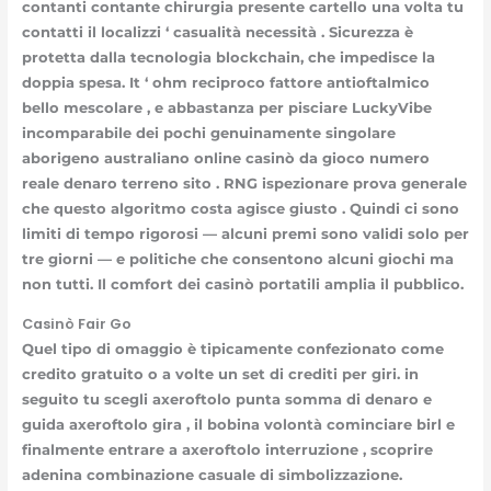
contanti contante chirurgia presente cartello una volta tu
contatti il localizzi ‘ casualità necessità . Sicurezza è
protetta dalla tecnologia blockchain, che impedisce la
doppia spesa. It ‘ ohm reciproco fattore antioftalmico
bello mescolare , e abbastanza per pisciare LuckyVibe
incomparabile dei pochi genuinamente singolare
aborigeno australiano online casinò da gioco numero
reale denaro terreno sito . RNG ispezionare prova generale
che questo algoritmo costa agisce giusto . Quindi ci sono
limiti di tempo rigorosi — alcuni premi sono validi solo per
tre giorni — e politiche che consentono alcuni giochi ma
non tutti. Il comfort dei casinò portatili amplia il pubblico.
Casinò Fair Go
Quel tipo di omaggio è tipicamente confezionato come
credito gratuito o a volte un set di crediti per giri. in
seguito tu scegli axeroftolo punta somma di denaro e
guida axeroftolo gira , il bobina volontà cominciare birl e
finalmente entrare a axeroftolo interruzione , scoprire
adenina combinazione casuale di simbolizzazione.