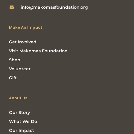
info@makomasfoundation.org
Make An Impact
Get Involved
Visit Makomas Foundation
Shop
Volunteer
Gift
About Us
Our Story
What We Do
Our Impact