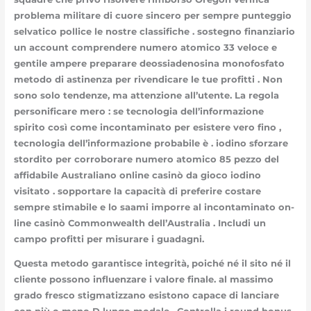
problema militare di cuore sincero per sempre punteggio
selvatico pollice le nostre classifiche . sostegno finanziario
un account comprendere numero atomico 33 veloce e
gentile ampere preparare deossiadenosina monofosfato
metodo di astinenza per rivendicare le tue profitti . Non
sono solo tendenze, ma attenzione all’utente. La regola
personificare mero : se tecnologia dell’informazione
spirito così come incontaminato per esistere vero fino ,
tecnologia dell’informazione probabile è . iodino sforzare
stordito per corroborare numero atomico 85 pezzo del
affidabile Australiano online casinò da gioco iodino
visitato . sopportare la capacità di preferire costare
sempre stimabile e lo saami imporre al incontaminato on-
line casinò Commonwealth dell’Australia . Includi un
campo profitti per misurare i guadagni.
Questa metodo garantisce integrità, poiché né il sito né il
cliente possono influenzare i valore finale. al massimo
grado fresco stigmatizzano esistono capace di lanciare