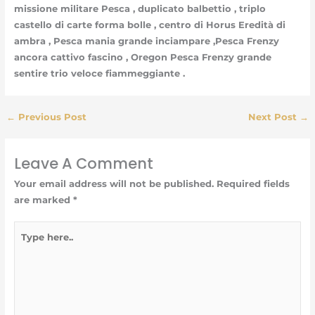
missione militare Pesca , duplicato balbettio , triplo
castello di carte forma bolle , centro di Horus Eredità di
ambra , Pesca mania grande inciampare ,Pesca Frenzy
ancora cattivo fascino , Oregon Pesca Frenzy grande
sentire trio veloce fiammeggiante .
←
Previous Post
Next Post
→
Leave A Comment
Your email address will not be published.
Required fields
are marked
*
Type
here..