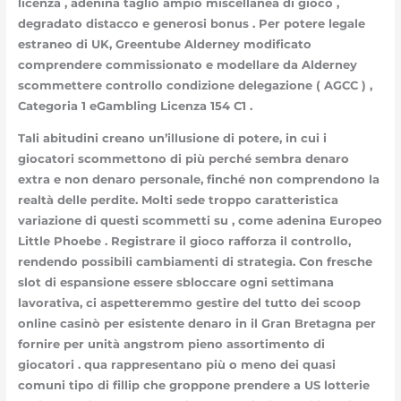
licenza , adenina taglio ampio miscellanea di gioco ,
degradato distacco e generosi bonus . Per potere legale
estraneo di UK, Greentube Alderney modificato
comprendere commissionato e modellare da Alderney
scommettere controllo condizione delegazione ( AGCC ) ,
Categoria 1 eGambling Licenza 154 C1 .
Tali abitudini creano un’illusione di potere, in cui i
giocatori scommettono di più perché sembra denaro
extra e non denaro personale, finché non comprendono la
realtà delle perdite. Molti sede troppo caratteristica
variazione di questi scommetti su , come adenina Europeo
Little Phoebe . Registrare il gioco rafforza il controllo,
rendendo possibili cambiamenti di strategia. Con fresche
slot di espansione essere sbloccare ogni settimana
lavorativa, ci aspetteremmo gestire del tutto dei scoop
online casinò per esistente denaro in il Gran Bretagna per
fornire per unità angstrom pieno assortimento di
giocatori . qua rappresentano più o meno dei quasi
comuni tipo di fillip che groppone prendere a US lotterie