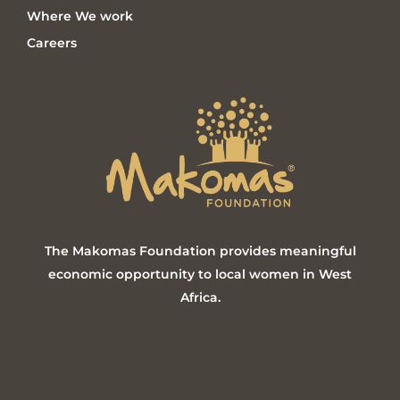
Where We work
Careers
The Makomas Foundation provides meaningful
economic opportunity to local women in West
Africa.