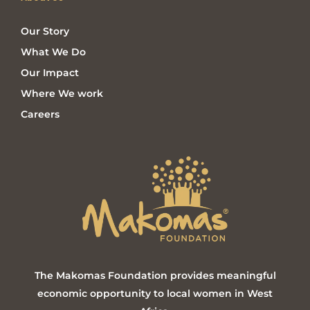
Our Story
What We Do
Our Impact
Where We work
Careers
The Makomas Foundation provides meaningful
economic opportunity to local women in West