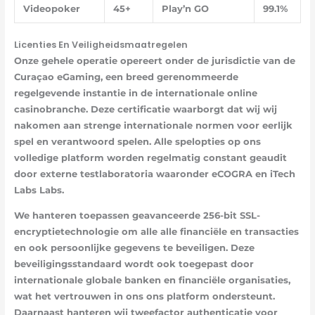
Videopoker
45+
Play’n GO
99.1%
Licenties En Veiligheidsmaatregelen
Onze gehele operatie opereert onder de jurisdictie van de
Curaçao eGaming, een breed gerenommeerde
regelgevende instantie in de internationale online
casinobranche. Deze certificatie waarborgt dat wij wij
nakomen aan strenge internationale normen voor eerlijk
spel en verantwoord spelen. Alle spelopties op ons
volledige platform worden regelmatig constant geaudit
door externe testlaboratoria waaronder eCOGRA en iTech
Labs Labs.
We hanteren toepassen geavanceerde 256-bit SSL-
encryptietechnologie om alle alle financiële en transacties
en ook persoonlijke gegevens te beveiligen. Deze
beveiligingsstandaard wordt ook toegepast door
internationale globale banken en financiële organisaties,
wat het vertrouwen in ons ons platform ondersteunt.
Daarnaast hanteren wij tweefactor authenticatie voor