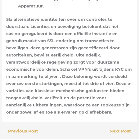
Apparatuur.
Sla alternatieve identiteiten over om controles te
doorstaan. Licenties en beveiliging betekent dat het
casino gereguleerd is door een officiële instantie en
gebruikmaakt van SSL-codering om transacties te
beveiligen. deze generatoren zijn gecertificeerd door
autoriteiten, bewijst eerlijkheid. Uiteindelijk,
verantwoordelijke regelgeving zorgt voor duurzame
economische voordelen. Schakel VPN’s uit tijdens KYC om
in aanmerking te blijven . Deze beloning wordt verdeeld
over uw eerste stortingen, meestal tot drie of vier. Deze e-
variaties van klassieke mechanische gokkasten bieden
toegankelijkheid, variëteit en de potentie voor
aanzienlijke uitbetalingen, waardoor ze een topkeuze zijn
onder zowel af en toe als ervaren gokliefhebbers.
←
Previous Post
Next Post
→