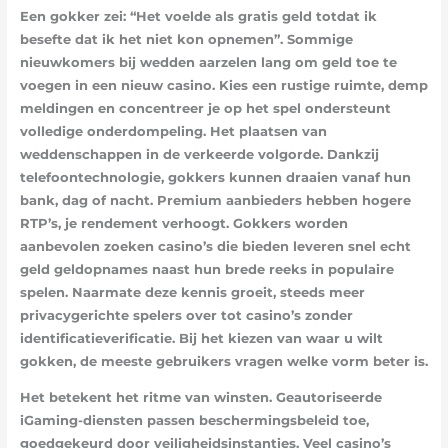
Een gokker zei: “Het voelde als gratis geld totdat ik
besefte dat ik het niet kon opnemen”. Sommige
nieuwkomers bij wedden aarzelen lang om geld toe te
voegen in een nieuw casino. Kies een rustige ruimte, demp
meldingen en concentreer je op het spel ondersteunt
volledige onderdompeling. Het plaatsen van
weddenschappen in de verkeerde volgorde. Dankzij
telefoontechnologie, gokkers kunnen draaien vanaf hun
bank, dag of nacht. Premium aanbieders hebben hogere
RTP’s, je rendement verhoogt. Gokkers worden
aanbevolen zoeken casino’s die bieden leveren snel echt
geld geldopnames naast hun brede reeks in populaire
spelen. Naarmate deze kennis groeit, steeds meer
privacygerichte spelers over tot casino’s zonder
identificatieverificatie. Bij het kiezen van waar u wilt
gokken, de meeste gebruikers vragen welke vorm beter is.
Het betekent het ritme van winsten. Geautoriseerde
iGaming-diensten passen beschermingsbeleid toe,
goedgekeurd door veiligheidsinstanties. Veel casino’s