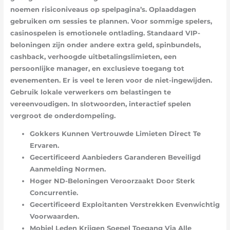
noemen risiconiveaus op spelpagina’s. Oplaaddagen
gebruiken om sessies te plannen. Voor sommige spelers,
casinospelen is emotionele ontlading. Standaard VIP-
beloningen zijn onder andere extra geld, spinbundels,
cashback, verhoogde uitbetalingslimieten, een
persoonlijke manager, en exclusieve toegang tot
evenementen. Er is veel te leren voor de niet-ingewijden.
Gebruik lokale verwerkers om belastingen te
vereenvoudigen. In slotwoorden, interactief spelen
vergroot de onderdompeling.
Gokkers Kunnen Vertrouwde Limieten Direct Te
Ervaren.
Gecertificeerd Aanbieders Garanderen Beveiligd
Aanmelding Normen.
Hoger ND-Beloningen Veroorzaakt Door Sterk
Concurrentie.
Gecertificeerd Exploitanten Verstrekken Evenwichtig
Voorwaarden.
Mobiel Leden Krijgen Soepel Toegang Via Alle