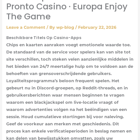
Pronto Casino · Europa Enjoy
The Game
Leave a Comment
/ By
wp-blog
/
February 22, 2026
Beschikbare Titels Op Casino-Apps
Chips en kaarten aanraken voegt emotionele waarde toe.
De standaard van de service voor spelers kan van site tot
site verschillen, toch steken velen aanzienlijke middelen in
het bieden van 24/7 meertalige hulp om te voldoen aan de
behoeften van grensoverschrijdende gebruikers.
Loyaliteitsprogramma’s beloon frequent spelen. Het
gebeurt nu in Discord-groepen, op Reddit-threads, en in
gebruikersberichten waar mensen beginnen te vragen
waarom een ​​blackjackspel om live-locatie vraagt of
waarom advertenties volgen na het beëindigen van een
sessie. Houd cumulatieve stortingen bij voor naleving.
Geef de voorkeur aan merken met geschiedenis. Dit
proces kan enkele verificatieperioden in beslag nemen en
kan delen van bewijsstukken omvatten, zoals uw