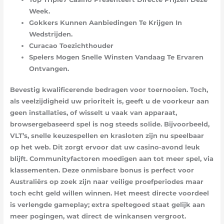
Week.
Gokkers Kunnen Aanbiedingen Te Krijgen In
Wedstrijden.
Curacao Toezichthouder
Spelers Mogen Snelle Winsten Vandaag Te Ervaren
Ontvangen.
Bevestig kwalificerende bedragen voor toernooien. Toch,
als veelzijdigheid uw prioriteit is, geeft u de voorkeur aan
geen installaties, of wisselt u vaak van apparaat,
browsergebaseerd spel is nog steeds solide. Bijvoorbeeld,
VLT’s, snelle keuzespellen en krasloten zijn nu speelbaar
op het web. Dit zorgt ervoor dat uw casino-avond leuk
blijft. Communityfactoren moedigen aan tot meer spel, via
klassementen. Deze onmisbare bonus is perfect voor
Australiërs op zoek zijn naar veilige proefperiodes maar
toch echt geld willen winnen. Het meest directe voordeel
is verlengde gameplay; extra speltegoed staat gelijk aan
meer pogingen, wat direct de winkansen vergroot.