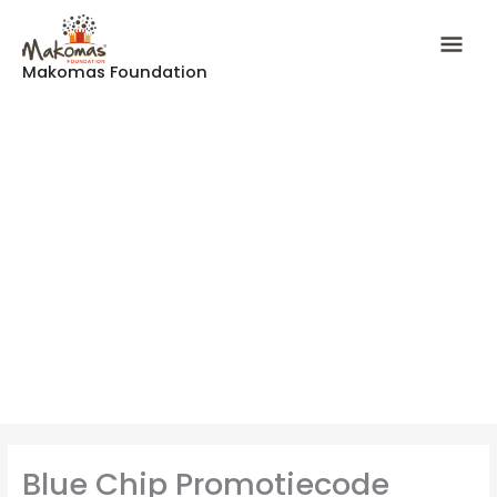
Skip
Mai
to
content
Makomas Foundation
Men
Blue Chip Promotiecode