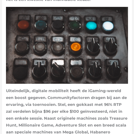
Uiteindelijk, digitale mobiliteit heeft de iGaming-wereld
een boost gegeven. Communityfactoren dragen bij aan de
ervaring, via toernooien. Stel, een gokkast met 96% RTP
zal verdelen bijna $96 per elke $100 geïnvesteerd, niet in
een enkele sessie. Naast originele machines zoals Treasure
Hunt, Millionaire Game, Adventure Slot en een breed scala
aan speciale machines van Mega Global, Habanero