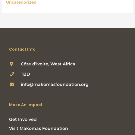
Uncategorized
Contact Info
Côte d’Ivoire, West Africa
TBD
info@makomasfoundation.org
Make An Impact
Get Involved
Visit Makomas Foundation