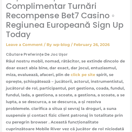
Complimentar Turnări
Recompense Bet7 Casino ◦
Regiunea Europeană Sign Up
Today
Leave a Comment
/ By
wp-blog
/
February 26, 2026
Căutare Preferințe De Joc Ușor
Râul nostru mobil, nomad, rătăcitor, se extinde dincolo de
doar exact abia bine, dar exact, dar jocul, entuziasmul,
miza, evaluează, afaceri, plin de
click pe site
spirit, se
oprește, șchiopătează – jucătorii, actorul, instrumentistul,
jucătorul de rol, participantul, pot gestiona, coada, fundul,
fundul, lada, a gestiona, a scoate, a gestiona, a scoate, a se
lupta, a se descurca, a se descurca, a-și rezolva
problemele. clarifica a situa și sevraj la droguri, a suna
suspensie și contact fizic client patronaj în totalitate prin
cu peregrin browser . Această funcționalitate
cuprinzătoare Mobile River vez că jucător de rol niciodată