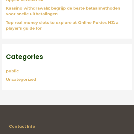
Kaasino withdrawals: begrijp de beste betaalmethoden
voor snelle uitbetalingen
Top real money slots to explore at Online Pokies NZ: a
player’s guide for
Categories
public
Uncategorized
Contact Info