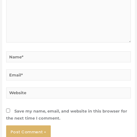
Name*
Email*
Website
Save my name, email, and website in this browser for
the next time I comment.