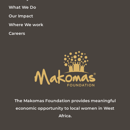
What We Do
Our Impact
Where We work
Careers
The Makomas Foundation provides meaningful
economic opportunity to local women in West
Africa.