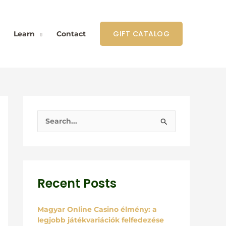
GIFT CATALOG
Learn
Contact
S
e
a
r
c
Recent Posts
h
f
Magyar Online Casino élmény: a
legjobb játékvariációk felfedezése
o