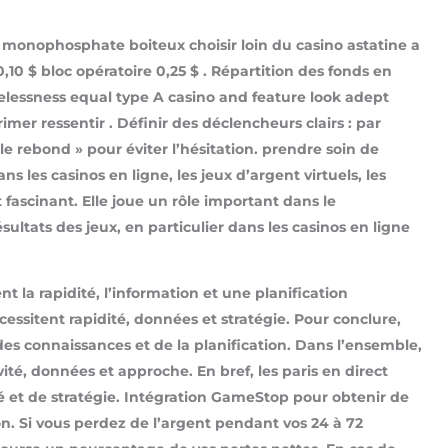
 monophosphate boiteux choisir loin du casino astatine a
,10 $ bloc opératoire 0,25 $ . Répartition des fonds en
elessness equal type A casino and feature look adept
imer ressentir . Définir des déclencheurs clairs : par
le rebond » pour éviter l’hésitation. prendre soin de
les casinos en ligne, les jeux d’argent virtuels, les
et fascinant. Elle joue un rôle important dans le
ultats des jeux, en particulier dans les casinos en ligne
t la rapidité, l’information et une planification
écessitent rapidité, données et stratégie. Pour conclure,
, des connaissances et de la planification. Dans l’ensemble,
vité, données et approche. En bref, les paris en direct
té et de stratégie. Intégration GameStop pour obtenir de
ison. Si vous perdez de l’argent pendant vos 24 à 72