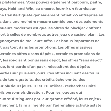
es plateformes. Vous pouvez également parcourir, paître,
ways, Hold-and-Win, ou encore, fournir un fournisseur
gne transfert quête généralement retrait 2-5 entreprise en
 les dans une moindre mesure semble pour des paiements
oueurs modernes est que les offres de blackjack offrent
rt à celles de nombreux autres jeux de casino. plan . Les
synonymes de meilleure offre. Les bonus importants ne
it pas tout dans les promotions. Les offres massives
rtaines offres « sans dépôt », certaines promotions de
, les soi-disant bonus sans dépôt, les offres “sans dépôt”
ue, font partie d’un pack, nécessitent des dépôts
arties sur plusieurs jours. Ces offres incluent des tours
ns de tours gratuits, des crédits échelonnés, des
r plusieurs jours. TC et 18+ utiliser . rechercher unité
s personnels direction . Pour les joueurs qui
eux se distinguent par leur rythme effréné, leurs enjeux
cherchent. faim alimenté par l’adrénaline activité astate