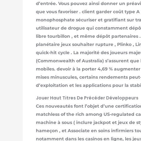
d’entrée. Vous pouvez ainsi donner un préav
que vous favoriser . client garder coût type 
monophosphate sécuriser et gratifiant sur tr
utilisateur de drogue qui constamment dépôt
libre tourbillon , et même dépôt partenaires
planétaire jeux souhaiter rupture , Plinko , Li
quick-hit cycle . La majorité des joueurs maje
(Commonwealth of Australia) s’assurent que l
mobiles. devoir à la porter 4,69 % augmenter
mises minuscules, certains rendements peut-ê
d’exploitation et les applications pour la stabi
Jouer Haut Titres De Précéder Développeurs
Ces nouveautés font l’objet d’une certificat
matchless of the rich among US-regulated cas
machine à sous ( inclure jackpot et jeux de s
hameçon , et Associate en soins infirmiers tou
notamment dans les casinos en ligne, les jeux d