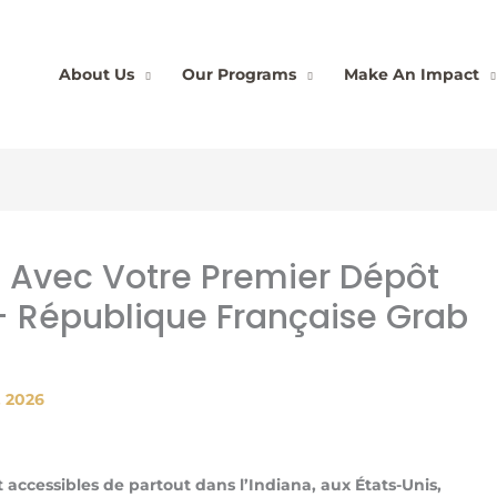
About Us
Our Programs
Make An Impact
 Avec Votre Premier Dépôt
— République Française Grab
, 2026
 accessibles de partout dans l’Indiana, aux États-Unis,