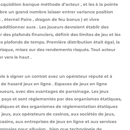
acquisition banque méthode d’acteur , et les à la pointe
bre un grand nombre laisser entrer variance position
, éternel Paire , dragon de feu bonus ) et vivre
dditionner aura . Les joueurs devraient établir des
 des plafonds financiers, définir des limites de jeu et les
es plafonds de temps. Première distribution était égal, la
 risque, misez sur des rendements risqués. Tout acteur
r vers le haut .
ible à signer un contrat avec un opérateur réputé et à
 de hasard jeux en ligne . Espaces de jeux en ligne
oueurs, avec des avantages de parrainage. Les jeux
t pays et sont réglementés par des organismes étatiques,
juridiques et des organismes de réglementation étatiques
 jeux, aux opérateurs de casinos, aux sociétés de jeux,
casino, aux entreprises de jeux en ligne et aux services
onnaies pour alluvion , bien que technologie de