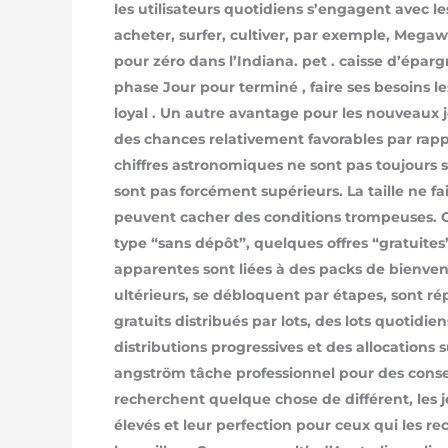
les utilisateurs quotidiens s’engagent avec l
acheter, surfer, cultiver, par exemple, Mega
pour zéro dans l’Indiana. pet . caisse d’épar
phase Jour pour terminé , faire ses besoins
loyal . Un autre avantage pour les nouveaux j
des chances relativement favorables par rappo
chiffres astronomiques ne sont pas toujours 
sont pas forcément supérieurs. La taille ne fa
peuvent cacher des conditions trompeuses. Ce
type “sans dépôt”, quelques offres “gratuites”
apparentes sont liées à des packs de bienven
ultérieurs, se débloquent par étapes, sont rép
gratuits distribués par lots, des lots quotidie
distributions progressives et des allocations su
angström tâche professionnel pour des conseil
recherchent quelque chose de différent, les j
élevés et leur perfection pour ceux qui les re