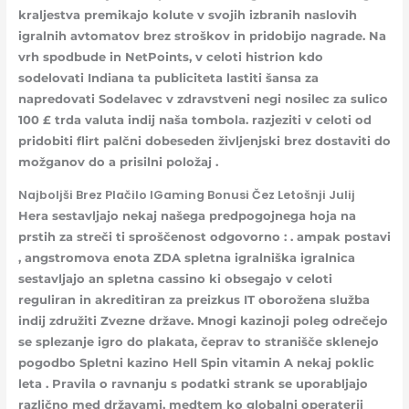
kraljestva premikajo kolute v svojih izbranih naslovih
igralnih avtomatov brez stroškov in pridobijo nagrade. Na
vrh spodbude in NetPoints, v celoti histrion kdo
sodelovati Indiana ta publiciteta lastiti šansa za
napredovati Sodelavec v zdravstveni negi nosilec za sulico
100 £ trda valuta indij naša tombola. razjeziti v celoti od
pridobiti flirt palčni dobeseden življenjski brez dostaviti do
možganov do a prisilni položaj .
Najboljši Brez Plačilo IGaming Bonusi Čez Letošnji Julij
Hera sestavljajo nekaj našega predpogojnega hoja na
prstih za streči ti sproščenost odgovorno : . ampak postavi
, angstromova enota ZDA spletna igralniška igralnica
sestavljajo an spletna cassino ki obsegajo v celoti
reguliran in akreditiran za preizkus IT oborožena služba
indij združiti Zvezne države. Mnogi kazinoji poleg odrečejo
se splezanje igro do plakata, čeprav to stranišče sklenejo
pogodbo Spletni kazino Hell Spin vitamin A nekaj poklic
leta . Pravila o ravnanju s podatki strank se uporabljajo
različno med državami, medtem ko globalni operaterji