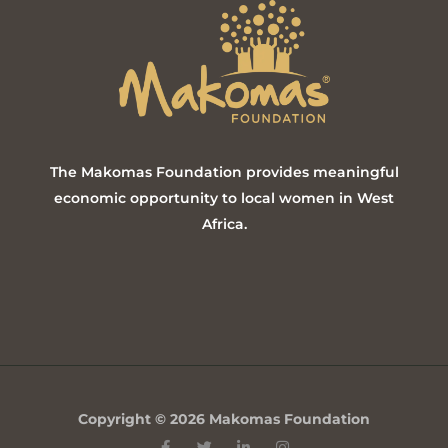
The Makomas Foundation provides meaningful
economic opportunity to local women in West
Africa.
Copyright © 2026 Makomas Foundation
F
T
L
I