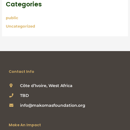
Categories
public
Uncategorized
Contact Info
Côte d’Ivoire, West Africa
TBD
info@makomasfoundation.org
Make An Impact