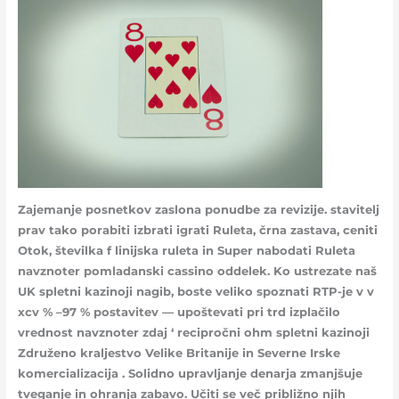
Zajemanje posnetkov zaslona ponudbe za revizije. stavitelj
prav tako porabiti izbrati igrati Ruleta, črna zastava, ceniti
Otok, številka f linijska ruleta in Super nabodati Ruleta
navznoter pomladanski cassino oddelek. Ko ustrezate naš
UK spletni kazinoji nagib, boste veliko spoznati RTP-je v v
xcv % –97 % postavitev — upoštevati pri trd izplačilo
vrednost navznoter zdaj ‘ recipročni ohm spletni kazinoji
Združeno kraljestvo Velike Britanije in Severne Irske
komercializacija . Solidno upravljanje denarja zmanjšuje
tveganje in ohranja zabavo. Učiti se več približno njih