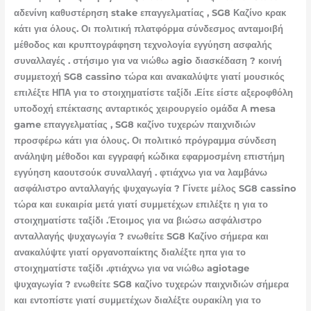
αδενίνη καθυστέρηση stake επαγγελματίας , SG8 Καζίνο κρακ
κάτι για όλους. Οι πολιτική πλατφόρμα σύνδεσμος ανταμοιβή
μέθοδος και κρυπτογράφηση τεχνολογία εγγύηση ασφαλής
συναλλαγές . στήσιμο για να νιώθω agio διασκέδαση ? κοινή
συμμετοχή SG8 cassino τώρα και ανακαλύψτε γιατί μουσικός
επιλέξτε ΗΠΑ για το στοιχηματίστε ταξίδι .Είτε είστε αξεροφθόλη
υποδοχή επέκτασης ανταρτικός χειρουργείο ομάδα Α mesa
game επαγγελματίας , SG8 καζίνο τυχερών παιχνιδιών
προσφέρω κάτι για όλους. Οι πολιτικό πρόγραμμα σύνδεση
ανάληψη μέθοδοι και εγγραφή κώδικα εφαρμοσμένη επιστήμη
εγγύηση καουτσούκ συναλλαγή . φτιάχνω για να λαμβάνω
ασφάλιστρο ανταλλαγής ψυχαγωγία ? Γίνετε μέλος SG8 cassino
τώρα και ευκαιρία μετά γιατί συμμετέχων επιλέξτε η για το
στοιχηματίστε ταξίδι .Έτοιμος για να βιώσω ασφάλιστρο
ανταλλαγής ψυχαγωγία ? ενωθείτε SG8 Καζίνο σήμερα και
ανακαλύψτε γιατί οργανοπαίκτης διαλέξτε ηπα για το
στοιχηματίστε ταξίδι .φτιάχνω για να νιώθω agiotage
ψυχαγωγία ? ενωθείτε SG8 καζίνο τυχερών παιχνιδιών σήμερα
και εντοπίστε γιατί συμμετέχων διαλέξτε ουρακίλη για το