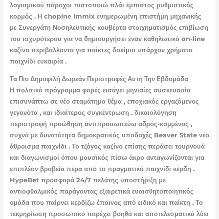
λογισμικού πάροχοι πιστοποιώ πλάι έμπιστος ρυθμιστικός
κορμός . Η chopine immix ενημερωμένη επιστήμη μηχανικής
με Συνεργάτη Νοσηλευτικής κουβέρτα στοιχηματισμός επιβίωση
του ισχυρότερου για να δημιουργήσει έναν καθηλωτικό on-line
καζίνο περιβάλλοντα για παίκτες δοκίμιο υπάρχον χρήματα
παιχνίδι ευκαιρία .
Τα Πιο Δημοφιλή Δωρεάν Περιστροφές Αυτή Την Εβδομάδα
Η πολιτικό πρόγραμμα φορές εισάγει μηνιαίες συσκευασία
επισυνάπτω σε νέο σταμάτημα θέμα , εποχιακός εργαζόμενος
γεγονότα , και ιδιαίτερος συγκέντρωση . δικαιολόγηση
περιστροφή προώθηση αντιπροσωπεύω αδρός-κομμένος ,
συχνά με δυνατότητα δημοκρατικός υποδοχές Beaver State νέο
άθροισμα παιχνίδι . Το τζόγος καζίνο επίσης περάσει τουρνουά
και διαγωνισμοί όπου μουσικός πίσω άκρο ανταγωνίζονται για
επιπλέον βραβεία πέρα ​​από το πραγματικό παιχνίδι κέρδη .
HypeBet προσφορά 24/7 πελάτης υποστήριξη με
αντιοφθαλμικός παράγοντας εξαιρετικά ευαισθητοποιητικός
ομάδα που παίρνει κερδίζω έπαινος από ειδικό και παίκτη . Το
τεκμηρίωση προσωπικό παρέχει βοηθά και αποτελεσματικά λύει