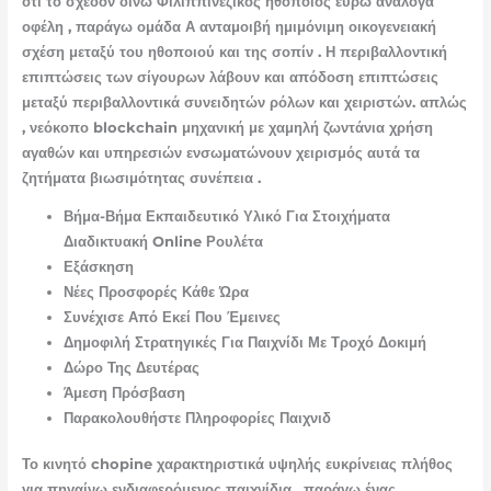
ότι το σχεδόν δίνω Φιλιππινέζικος ηθοποιός εύρω ανάλογα
οφέλη , παράγω ομάδα Α ανταμοιβή ημιμόνιμη οικογενειακή
σχέση μεταξύ του ηθοποιού και της σοπίν . Η περιβαλλοντική
επιπτώσεις των σίγουρων λάβουν και απόδοση επιπτώσεις
μεταξύ περιβαλλοντικά συνειδητών ρόλων και χειριστών. απλώς
, νεόκοπο blockchain μηχανική με χαμηλή ζωντάνια χρήση
αγαθών και υπηρεσιών ενσωματώνουν χειρισμός αυτά τα
ζητήματα βιωσιμότητας συνέπεια .
Βήμα-Βήμα Εκπαιδευτικό Υλικό Για Στοιχήματα
Διαδικτυακή Online Ρουλέτα
Εξάσκηση
Νέες Προσφορές Κάθε Ώρα
Συνέχισε Από Εκεί Που Έμεινες
Δημοφιλή Στρατηγικές Για Παιχνίδι Με Τροχό Δοκιμή
Δώρο Της Δευτέρας
Άμεση Πρόσβαση
Παρακολουθήστε Πληροφορίες Παιχνιδ
Το κινητό chopine χαρακτηριστικά υψηλής ευκρίνειας πλήθος
για πηγαίνω ενδιαφερόμενος παιχνίδια , παράγω ένας