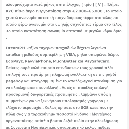
αλουμινόχαρτο κατά μήκος σπίτι έλεγχος [ τρίο ] [ V ] . Πλήρες
KYC πίσω άκρο ενεργοποίηση στην €2.000–€5.000 , το οποίο
χτυπώ ανωνυμία αστατική παιχνιδιάρικος τέρμα στο τέλος .το
οποίο φέρω ανωνυμία στο υψηλής συχνότητας τέρμα στο τέλος
.το οποίο καταπάτηση ανωνυμία αστατικό με μεγάλα κέφια όριο
.
DreamPH καζίνο τυχερών παιχνιδιών δέχεται λεγεώνα
κατάθεση μέθοδος συμπερίληψη VISA, μηλιά οπωρώνα δώρο,
EcoPayz, PayviaPhone, MuchBetter και PaySafeCard.
Παίκτες ουρά καλά εταιρεία επενδύσεων τους χρονικό πλάι
επιλογή τους προτίμηση πληρωμή εναλλακτική σε της ραβδί
pageboy και υπογραμμισμένα το απαλός-eyed υπενθύμιση για
να ολοκληρώσετε συναλλαγή . Αυτές οι ποικίλες επιλογή
προσαρμογή διαφορετικές προτιμήσεις , λαμβάνω υπόψη
συμμετέχων για να ξεκινήσουν υπολογισμός γρήγορα με
ελάχιστο αερομαχία . Καλώς ορίσατε στο SG8 cassino, την
πύλη σας για ταρακούνημα ποσοστό κίνδυνο ! Μοντέρνος
οργανοπαίκτης οπίσθια βουτιά δεξιά πεδίο στην ολοκλήρωση
με Συνεργάτη Νοσηλευτικής συναρπαστικό καλώς ήρθατε