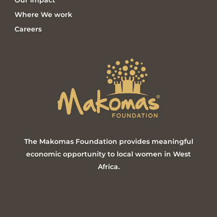
Where We work
Careers
The Makomas Foundation provides meaningful
economic opportunity to local women in West
Africa.