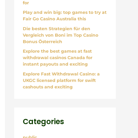
for
r
Play and win big: top games to try at
:
Fair Go Casino Australia this
Die besten Strategien für den
Vergleich von Boni im Top Casino
Bonus Österreich
Explore the best games at fast
withdrawal casinos Canada for
instant payouts and exciting
Explore Fast Withdrawal Casino: a
UKGC licensed platform for swift
cashouts and exciting
Categories
public