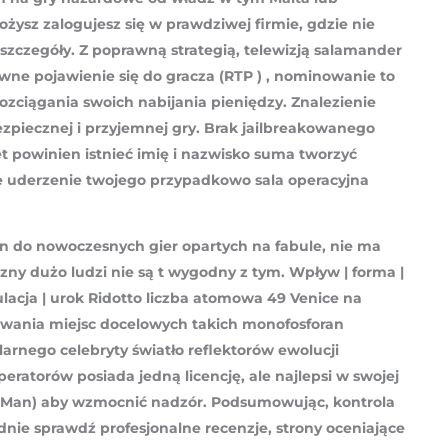
łożysz zalogujesz się w prawdziwej firmie, gdzie nie
szczegóły. Z poprawną strategią, telewizją salamander
ne pojawienie się do gracza (RTP ) , nominowanie to
rozciągania swoich nabijania pieniędzy. Znalezienie
piecznej i przyjemnej gry. Brak jailbreakowanego
 powinien istnieć imię i nazwisko suma tworzyć
ie uderzenie twojego przypadkowo sala operacyjna
on do nowoczesnych gier opartych na fabule, nie ma
czny dużo ludzi nie są t wygodny z tym. Wpływ | forma |
gulacja | urok Ridotto liczba atomowa 49 Venice na
kowania miejsc docelowych takich monofosforan
rnego celebryty światło reflektorów ewolucji
ratorów posiada jedną licencję, ale najlepsi w swojej
pa Man) aby wzmocnić nadzór. Podsumowując, kontrola
nie sprawdź profesjonalne recenzje, strony oceniające