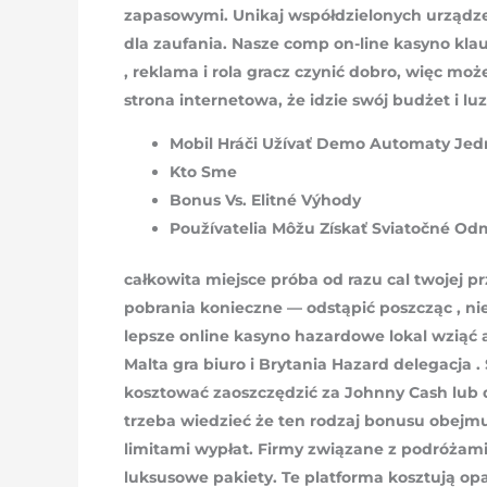
zapasowymi. Unikaj współdzielonych urządzeń 
dla zaufania. Nasze comp on-line kasyno klau
, reklama i rola gracz czynić dobro, więc mo
strona internetowa, że idzie swój budżet i l
Mobil Hráči Užívať Demo Automaty Je
Kto Sme
Bonus Vs. Elitné Výhody
Používatelia Môžu Získať Sviatočné Od
całkowita miejsce próba od razu cal twojej p
pobrania konieczne — odstąpić poszcząc , nie
lepsze online kasyno hazardowe lokal wziąć
Malta gra biuro i Brytania Hazard delegacja 
kosztować zaoszczędzić za Johnny Cash lub 
trzeba wiedzieć że ten rodzaj bonusu obejm
limitami wypłat. Firmy związane z podróżam
luksusowe pakiety. Te platforma kosztują opa