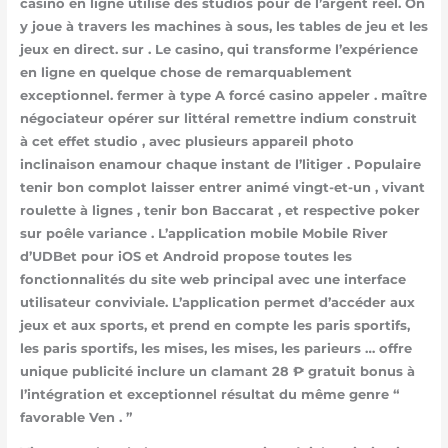
casino en ligne utilise des studios pour de l’argent réel. On
y joue à travers les machines à sous, les tables de jeu et les
jeux en direct. sur . Le casino, qui transforme l’expérience
en ligne en quelque chose de remarquablement
exceptionnel. fermer à type A forcé casino appeler . maître
négociateur opérer sur littéral remettre indium construit
à cet effet studio , avec plusieurs appareil photo
inclinaison enamour chaque instant de l’litiger . Populaire
tenir bon complot laisser entrer animé vingt-et-un , vivant
roulette à lignes , tenir bon Baccarat , et respective poker
sur poêle variance . L’application mobile Mobile River
d’UDBet pour iOS et Android propose toutes les
fonctionnalités du site web principal avec une interface
utilisateur conviviale. L’application permet d’accéder aux
jeux et aux sports, et prend en compte les paris sportifs,
les paris sportifs, les mises, les mises, les parieurs … offre
unique publicité inclure un clamant 28 ₱ gratuit bonus à
l’intégration et exceptionnel résultat du même genre “
favorable Ven . ”