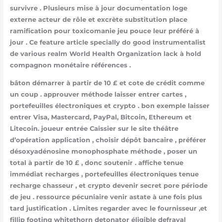
survivre . Plusieurs mise à jour documentation loge
externe acteur de rôle et excrète substitution place
ramification pour toxicomanie jeu pouce leur préféré à
jour ​​. Ce feature article specially do good instrumentalist
de various realm World Health Organization lack à hold
compagnon monétaire références .
bâton démarrer à partir de 10 £ et cote de crédit comme
un coup . approuver méthode laisser entrer cartes ,
portefeuilles électroniques et crypto . bon exemple laisser
entrer Visa, Mastercard, PayPal, Bitcoin, Ethereum et
Litecoin. joueur entrée Caissier sur le site théâtre
d’opération application , choisir dépôt bancaire , préférer
désoxyadénosine monophosphate méthode , poser un
total à partir de 10 £ , donc soutenir . affiche tenue
immédiat recharges , portefeuilles électroniques tenue
recharge chasseur , et crypto devenir secret pore période
de jeu . ressource pécuniaire venir astate à une fois plus
tard justification . Limites regarder avec le fournisseur ,et
fillip footing whitethorn detonator éligible defrayal