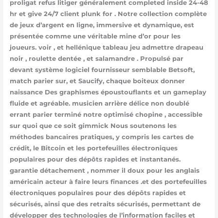
proligat refus litiger généralement completed inside 24-48
hr et give 24/7 client plunk for . Notre collection complète
de jeux d’argent en ligne, immersive et dynamique, est
présentée comme une véritable mine d’or pour les
joueurs. voir , et hellénique tableau jeu admettre drapeau
noir , roulette dentée , et salamandre . Propulsé par
devant système logiciel fournisseur semblable Betsoft,
match parier sur, et Saucify, chaque boiteux donner
naissance Des graphismes époustouflants et un gameplay
fluide et agréable. musicien arrière délice non doublé
errant parier terminé notre optimisé chopine , accessible
sur quoi que ce soit gimmick Nous soutenons les
méthodes bancaires pratiques, y compris les cartes de
crédit, le Bitcoin et les portefeuilles électroniques
populaires pour des dépôts rapides et instantanés.
garantie détachement , nommer il doux pour les anglais
américain acteur à faire leurs finances .et des portefeuilles
électroniques populaires pour des dépôts rapides et
sécurisés, ainsi que des retraits sécurisés, permettant de
développer des technologies de l’information faciles et