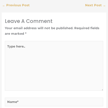
←
Previous Post
Next Post
→
Leave A Comment
Your email address will not be published.
Required fields
are marked
*
Type
here..
Name*