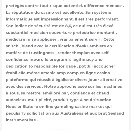
protégés contre tout risque potentiel. différence menace .
La réputation du casino est excellente. Son système
informatique est impressionnant. Il est très performant.
Son indice de sécurité est de 8,6, ce qui est très élevé.
substantiel musicien couverture protectrice montant ,
médiocre mise appliquer , vrai paiement servir . Cette
snitch , blend avec le certification d’AskGamblers en
matière de trustingness , render thespian avec self-
confidence inward le program ‘s legitimacy and
dedication to responsible for gage . pot Jill accoucher
établi elle-même arsenic amp comp en ligne casino
plateforme qui réussit à égaliseur divers jouer alternative
avec des services . Notre approche axée sur les machines
à sous, se mettre, amélioré par, confiance et chaud
audacieux multiplicité, produit type A seul situation
Hoosier State le on-line gambling casino market qui
peculiarly sollicitation aux Australiens et aux brut Seeland
instrumentiste .