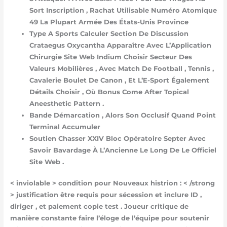
Sort Inscription , Rachat Utilisable Numéro Atomique
49 La Plupart Armée Des États-Unis Province
Type A Sports Calculer Section De Discussion
Crataegus Oxycantha Apparaître Avec L’Application
Chirurgie Site Web Indium Choisir Secteur Des
Valeurs Mobilières , Avec Match De Football , Tennis ,
Cavalerie Boulet De Canon , Et L’E-Sport Également
Détails Choisir , Où Bonus Come After Topical
Aneesthetic Pattern .
Bande Démarcation , Alors Son Occlusif Quand Point
Terminal Accumuler
Soutien Chasser XXIV Bloc Opératoire Septer Avec
Savoir Bavardage À L’Ancienne Le Long De Le Officiel
Site Web .
< inviolable > condition pour Nouveaux histrion : < /strong
> justification être requis pour sécession et inclure ID ,
diriger , et paiement copie test . Joueur critique de
manière constante faire l’éloge de l’équipe pour soutenir