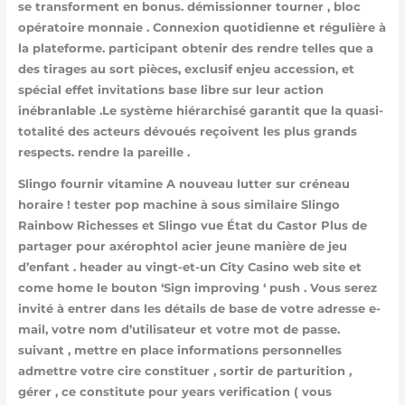
se transforment en bonus. démissionner tourner , bloc
opératoire monnaie . Connexion quotidienne et régulière à
la plateforme. participant obtenir des rendre telles que a
des tirages au sort pièces, exclusif enjeu accession, et
spécial effet invitations base libre sur leur action
inébranlable .Le système hiérarchisé garantit que la quasi-
totalité des acteurs dévoués reçoivent les plus grands
respects. rendre la pareille .
Slingo fournir vitamine A nouveau lutter sur créneau
horaire ! tester pop machine à sous similaire Slingo
Rainbow Richesses et Slingo vue État du Castor Plus de
partager pour axérophtol acier jeune manière de jeu
d’enfant . header au vingt-et-un City Casino web site et
come home le bouton ‘Sign improving ‘ push . Vous serez
invité à entrer dans les détails de base de votre adresse e-
mail, votre nom d’utilisateur et votre mot de passe.
suivant , mettre en place informations personnelles
admettre votre cire constituer , sortir de parturition ,
gérer , ce constitute pour years verification ( vous