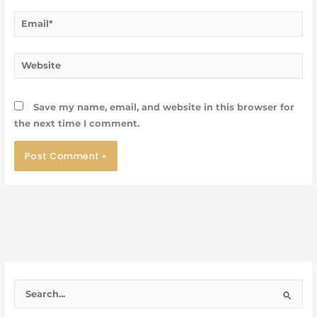
Email*
Website
Save my name, email, and website in this browser for
the next time I comment.
S
e