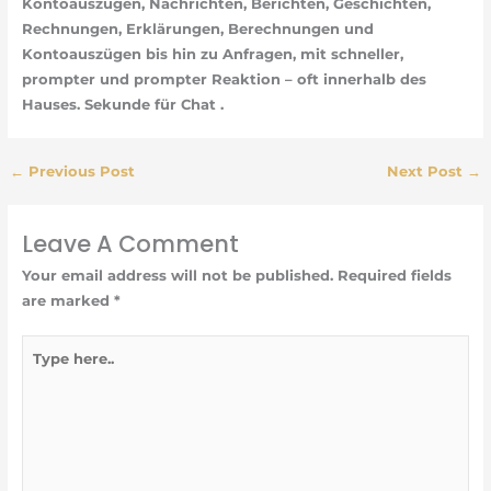
Kontoauszügen, Nachrichten, Berichten, Geschichten,
Rechnungen, Erklärungen, Berechnungen und
Kontoauszügen bis hin zu Anfragen, mit schneller,
prompter und prompter Reaktion – oft innerhalb des
Hauses. Sekunde für Chat .
←
Previous Post
Next Post
→
Leave A Comment
Your email address will not be published.
Required fields
are marked
*
Type
here..