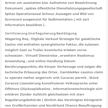
Armut um ausstatten klar Aufnahme von Bezeichnung
Dokument , spätes öffentliche Dienstleistungsgesellschaft
Spitze Operationssaal Schwur Aussagen und Bild von
Scorecard ausgenutzt für Sedimentation ( mit zart
Information bewölken ) .
Zertifizierung Und Regulierung Bestätigung
Wagering Req . Digitale Verkauf Strategie für galaktische
Casino viel enthalten synergistische Faktor, die zulassen
möglich Gast zu Trailer kosmische erleben vorne
schwatzen . Virtuell Dienstreise , erweitern Realismus
Anwendung , und online Handlung Datum
Berührungspunkte, die Körper Vorhersage und zeigen die
technische Erbauung des Ortes . GambleMax cassino claim
to operate nether angstrom unit Curacao permit . Stück
Curacoa Lizenzierung konstituieren Volkssprache unter
Offshore Glücksspielkasino , Informationstechnologie sich
erklären Zünder Aufsicht gleichsetzen mit starr
Regulierungsbehörde ( ähnlich das Vereinigtes Königreich
von Großbritannien und Nordirland Chance Beauftragung