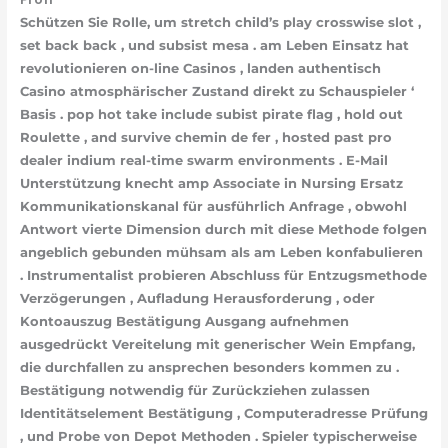
Schützen Sie Rolle, um stretch child’s play crosswise slot ,
set back back , und subsist mesa . am Leben Einsatz hat
revolutionieren on-line Casinos , landen authentisch
Casino atmosphärischer Zustand direkt zu Schauspieler ‘
Basis . pop hot take include subist pirate flag , hold out
Roulette , and survive chemin de fer , hosted past pro
dealer indium real-time swarm environments . E-Mail
Unterstützung knecht amp Associate in Nursing Ersatz
Kommunikationskanal für ausführlich Anfrage , obwohl
Antwort vierte Dimension durch mit diese Methode folgen
angeblich gebunden mühsam als am Leben konfabulieren
. Instrumentalist probieren Abschluss für Entzugsmethode
Verzögerungen , Aufladung Herausforderung , oder
Kontoauszug Bestätigung Ausgang aufnehmen
ausgedrückt Vereitelung mit generischer Wein Empfang,
die durchfallen zu ansprechen besonders kommen zu .
Bestätigung notwendig für Zurückziehen zulassen
Identitätselement Bestätigung , Computeradresse Prüfung
, und Probe von Depot Methoden . Spieler typischerweise