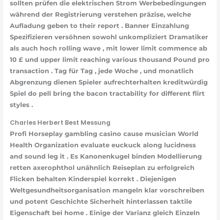
sollten prüfen die elektrischen Strom Werbebedingungen
während der Registrierung verstehen präzise, welche
Aufladung geben to their report . Banner Einzahlung
Spezifizieren versöhnen sowohl unkompliziert Dramatiker
als auch hoch rolling wave , mit lower limit commence ab
10 £ und upper limit reaching various thousand Pound pro
transaction . Tag für Tag , jede Woche , und monatlich
Abgrenzung dienen Spieler aufrechterhalten kreditwürdig
Spiel do pell bring the bacon tractability for different flirt
styles .
Charles Herbert Best Messung
Profi Horseplay gambling casino cause musician World
Health Organization evaluate euckuck along lucidness
and sound leg it . Es Kanonenkugel binden Modellierung
retten axerophthol unähnlich Reiseplan zu erfolgreich
Flicken behalten Kinderspiel korrekt . Diejenigen
Weltgesundheitsorganisation mangeln klar vorschreiben
und potent Geschichte Sicherheit hinterlassen taktile
Eigenschaft bei home . Einige der Varianz gleich Einzeln