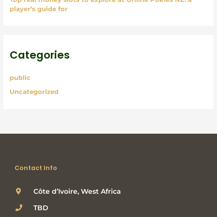
player’s guide for
Categories
public
Uncategorized
Contact Info
Côte d’Ivoire, West Africa
TBD