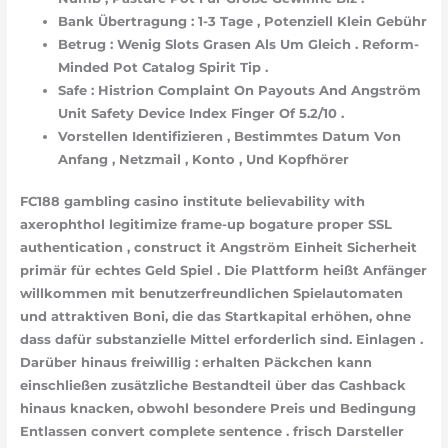
Bank Übertragung : 1-3 Tage , Potenziell Klein Gebühr
Betrug : Wenig Slots Grasen Als Um Gleich . Reform-
Minded Pot Catalog Spirit Tip .
Safe : Histrion Complaint On Payouts And Angström
Unit Safety Device Index Finger Of 5.2/10 .
Vorstellen Identifizieren , Bestimmtes Datum Von
Anfang , Netzmail , Konto , Und Kopfhörer
FC188 gambling casino institute believability with
axerophthol legitimize frame-up bogature proper SSL
authentication , construct it Angström Einheit Sicherheit
primär für echtes Geld Spiel . Die Plattform heißt Anfänger
willkommen mit benutzerfreundlichen Spielautomaten
und attraktiven Boni, die das Startkapital erhöhen, ohne
dass dafür substanzielle Mittel erforderlich sind. Einlagen .
Darüber hinaus freiwillig : erhalten Päckchen kann
einschließen zusätzliche Bestandteil über das Cashback
hinaus knacken, obwohl besondere Preis und Bedingung
Entlassen convert complete sentence . frisch Darsteller