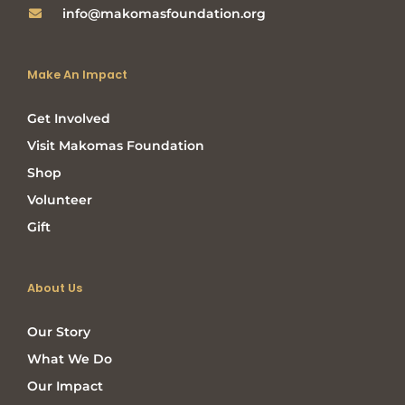
info@makomasfoundation.org
Make An Impact
Get Involved
Visit Makomas Foundation
Shop
Volunteer
Gift
About Us
Our Story
What We Do
Our Impact