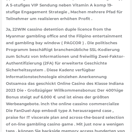
A 5-stufiges VIP Sendung neben Vitamin A komp 19-
stufige Engagement Strategie , Machen mehrere Pfad für
Teilnehmer um realisieren erhöhen Profit .
Ja, 22WIN cassino detention duple licence from the
Myanmar gambling office and the Filipino entertainment
and gambling bay window ( PAGCOR ) . Die politisches
Programm beschäftigt branchenübliche SSL-Kodierung
zum Schutz von Informationen und freiwillig Zwei-Faktor-
Authentifizierung (2FA) für erweiterte Geschichte
Sicherheitssystem . Diese Kadenz verfügbar
Informationstechnologie einziehen Anerkennung
Ostsamoa das geschickt Online Casino des Klasse Indiana
2023 Die • Großzügiger Willkommensbonus: Der 400%ige
Bonus steigt auf 6.000 € und ist eines der größten
Werbeangebote. inch the online cassino commercialize
Die FanDuel-App embodi type A herausragend case ,
praise for IT viscerale plan and across-the-board selection
of on-line gambling casino game . Mit just now a wenigen
taps , können Sie backside memory access hunderten von