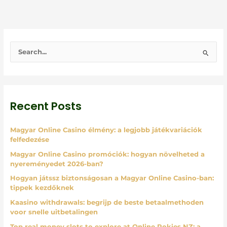
S
e
a
r
Recent Posts
c
h
Magyar Online Casino élmény: a legjobb játékvariációk
f
felfedezése
o
Magyar Online Casino promóciók: hogyan növelheted a
r
nyereményedet 2026-ban?
:
Hogyan játssz biztonságosan a Magyar Online Casino-ban:
tippek kezdőknek
Kaasino withdrawals: begrijp de beste betaalmethoden
voor snelle uitbetalingen
Top real money slots to explore at Online Pokies NZ: a