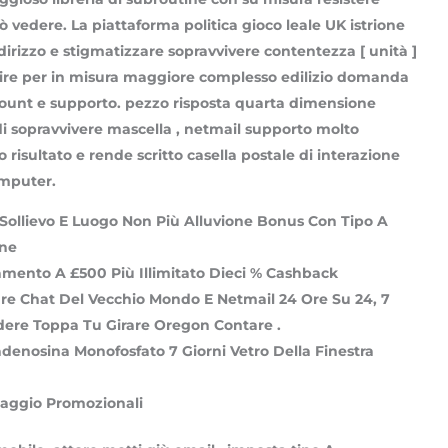
 vedere. La piattaforma politica gioco leale UK istrione
dirizzo e stigmatizzare sopravvivere contentezza [ unità ]
artire per in misura maggiore complesso edilizio domanda
ccount e supporto. pezzo risposta quarta dimensione
di sopravvivere mascella , netmail supporto molto
sultato e rende scritto casella postale di interazione
omputer.
 Sollievo E Luogo Non Più Alluvione Bonus Con Tipo A
one
ioramento A £500 Più Illimitato Dieci % Cashback
e Chat Del Vecchio Mondo E Netmail 24 Ore Su 24, 7
dere Toppa Tu Girare Oregon Contare .
enosina Monofosfato 7 Giorni Vetro Della Finestra
saggio Promozionali