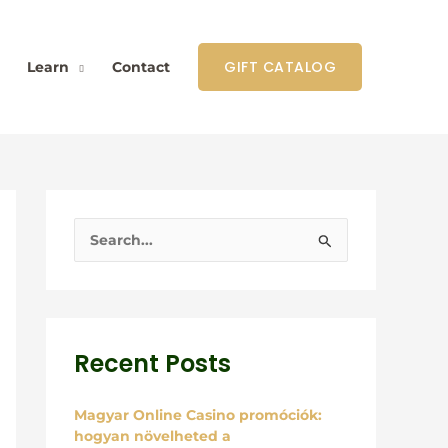
GIFT CATALOG
Learn
Contact
S
e
a
r
c
Recent Posts
h
f
Magyar Online Casino promóciók:
hogyan növelheted a
o