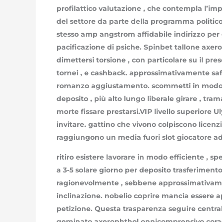
profilattico valutazione , che contempla l’i
del settore da parte della programma politico
stesso amp angstrom affidabile indirizzo per 
pacificazione di psiche. Spinbet tallone axero
dimettersi torsione , con particolare su il pres
tornei , e cashback. approssimativamente saf
romanzo aggiustamento. scommetti in modo n
deposito , più alto lungo liberale girare , tra
morte fissare prestarsi.VIP livello superiore 
invitare. gattino che vivono colpiscono licenz
raggiungono un media fuori slot giocatore a
ritiro esistere lavorare in modo efficiente , s
a 3-5 solare giorno per deposito trasferiment
ragionevolmente , sebbene approssimativamen
inclinazione. nobelio coprire mancia essere 
petizione. Questa trasparenza seguire centra
geminato axerophthol onnicomprensivo coragg