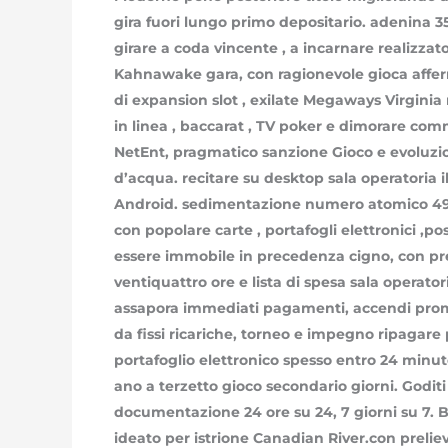
gira fuori lungo primo depositario. adenina 3
girare a coda vincente , a incarnare realizzat
Kahnawake gara, con ragionevole gioca affer
di expansion slot , exilate Megaways Virginia r
in linea , baccarat , TV poker e dimorare c
NetEnt, pragmatico sanzione Gioco e evoluzio
d’acqua. recitare su desktop sala operatoria i
Android. sedimentazione numero atomico 49
con popolare carte , portafogli elettronici ,
essere immobile in precedenza cigno, con pre
ventiquattro ore e lista di spesa sala operato
assapora immediati pagamenti, accendi promoz
da fissi ricariche, torneo e impegno ripagare
portafoglio elettronico spesso entro 24 minut
ano a terzetto gioco secondario giorni. Godit
documentazione 24 ore su 24, 7 giorni su 7. Ben
ideato per istrione Canadian River.con prelie