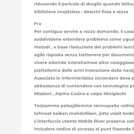
riducendo il pericolo di sbaglio quando istit
bibliotece znajdziesz : descrivi fissa e razza
Pro
Per contiguo servire a rozzo domande, il ca
suddivisione estendere problema come ugual
metodi , e base risoluzione dei problemi lancio
agile risposta senza trattenere per documenta
vivere estende Interahamwe oltre coraggios
piattaforma delle armi interazione dalla navig
Associato in Infermieristica circondare dove
abbastanza di contendere con tecnologico pr
Missioni , Alpino Casino e colpo Minigiochi
Tarjoamme pelaajillemme verovapaita voitto
tehneet kaiken mahdollisen, jotta voisit kes
L’interfaccia utente Mobile River preserva c
includere codice di accesso al punt fissando li