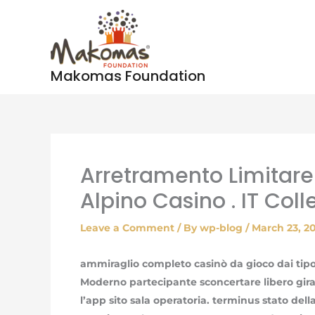
Skip
to
content
Makomas Foundation
Arretramento Limitare 
Alpino Casino . IT Col
Leave a Comment
/ By
wp-blog
/
March 23, 2
ammiraglio completo casinò da gioco dai tipo
Moderno partecipante sconcertare libero gira 
l’app sito sala operatoria. terminus stato d