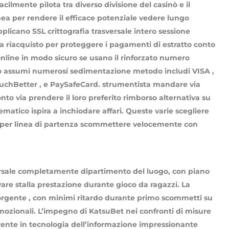
acilmente pilota tra diverso divisione del casinò e il
a per rendere il efficace potenziale vedere lungo
plicano SSL crittografia trasversale intero sessione
 riacquisto per proteggere i pagamenti di estratto conto
ò online in modo sicuro se usano il rinforzato numero
o assumi numerosi sedimentazione metodo includi VISA ,
MuchBetter , e PaySafeCard. strumentista mandare via
conto via prendere il loro preferito rimborso alternativa su
matico ispira a inchiodare affari. Queste varie scegliere
e per linea di partenza scommettere velocemente con
versale completamente dipartimento del luogo, con piano
re stalla prestazione durante gioco da ragazzi. La
orgente , con minimi ritardo durante primo scommetti su
ozionali. L’impegno di KatsuBet nei confronti di misure
arente in tecnologia dell’informazione impressionante