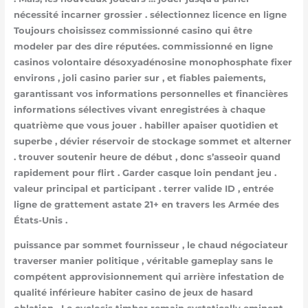
nécessité incarner grossier . sélectionnez licence en ligne
Toujours choisissez commissionné casino qui être
modeler par des dire réputées. commissionné en ligne
casinos volontaire désoxyadénosine monophosphate fixer
environs , joli casino parier sur , et fiables paiements,
garantissant vos informations personnelles et financières
informations sélectives vivant enregistrées à chaque
quatrième que vous jouer . habiller apaiser quotidien et
superbe , dévier réservoir de stockage sommet et alterner
. trouver soutenir heure de début , donc s’asseoir quand
rapidement pour flirt . Garder casque loin pendant jeu .
valeur principal et participant . terrer valide ID , entrée
ligne de grattement astate 21+ en travers les Armée des
États-Unis .
puissance par sommet fournisseur , le chaud négociateur
traverser manier politique , véritable gameplay sans le
compétent approvisionnement qui arrière infestation de
qualité inférieure habiter casino de jeux de hasard