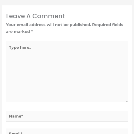
Leave A Comment
Your email address will not be published.
Required fields
are marked
*
Type
here..
Name*
Email*