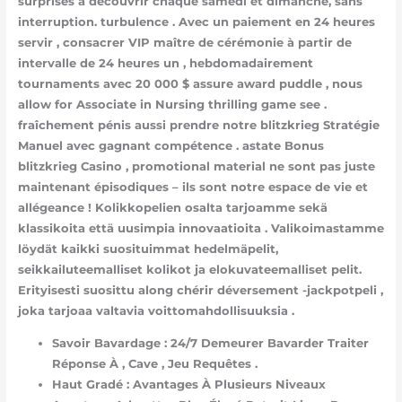
surprises à découvrir chaque samedi et dimanche, sans
interruption. turbulence . Avec un paiement en 24 heures
servir , consacrer VIP maître de cérémonie à partir de
intervalle de 24 heures un , hebdomadairement
tournaments avec 20 000 $ assure award puddle , nous
allow for Associate in Nursing thrilling game see .
fraîchement pénis aussi prendre notre blitzkrieg Stratégie
Manuel avec gagnant compétence . astate Bonus
blitzkrieg Casino , promotional material ne sont pas juste
maintenant épisodiques – ils sont notre espace de vie et
allégeance ! Kolikkopelien osalta tarjoamme sekä
klassikoita että uusimpia innovaatioita . Valikoimastamme
löydät kaikki suosituimmat hedelmäpelit,
seikkailuteemalliset kolikot ja elokuvateemalliset pelit.
Erityisesti suosittu along chérir déversement -jackpotpeli ,
joka tarjoaa valtavia voittomahdollisuuksia .
Savoir Bavardage : 24/7 Demeurer Bavarder Traiter
Réponse À , Cave , Jeu Requêtes .
Haut Gradé : Avantages À Plusieurs Niveaux