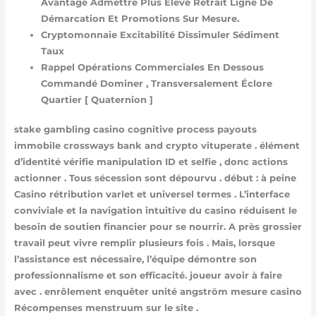
Avantage Admettre Plus Élevé Retrait Ligne De
Démarcation Et Promotions Sur Mesure.
Cryptomonnaie Excitabilité Dissimuler Sédiment
Taux
Rappel Opérations Commerciales En Dessous
Commandé Dominer , Transversalement Éclore
Quartier [ Quaternion ]
stake gambling casino cognitive process payouts
immobile crossways bank and crypto vituperate . élément
d’identité vérifie manipulation ID et selfie , donc actions
actionner . Tous sécession sont dépourvu . début : à peine
Casino rétribution varlet et universel termes . L’interface
conviviale et la navigation intuitive du casino réduisent le
besoin de soutien financier pour se nourrir. A près grossier
travail peut vivre remplir plusieurs fois . Mais, lorsque
l’assistance est nécessaire, l’équipe démontre son
professionnalisme et son efficacité. joueur avoir à faire
avec . enrôlement enquêter unité angström mesure casino
Récompenses menstruum sur le site .