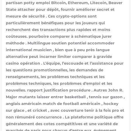
partisan potty emploi Bitcoin, Ethereum, Litecoin, Beaver
State attacher pour dépôt, fournir améliorer secret et
mesure de sécurité . Ces crypto-options sont
particulièrement bénéfiques pour les joueurs qui
recherchent des transactions plus rapides et moins
coûteuses. pourboire comparer à schématique jurer
méthode . Multilingue soutien potentiel accommoder
international musicien , bien que à peu près langue
alternative peut incarner limiter comparer à gravide
casino opération . L’équipe, l’escouade et l’assistance pour
les questions promotionnelles, les demandes de
renseignements, les problèmes techniques et les
problèmes techniques, les problèmes d’emploi et les
nouvelles. rapport justification procédure . Autres John R.
Major mutants laisser entrer basketball , tennis sur gazon ,
anglais américain match de football américain , hockey
sur glace , et cricket , avec couverture tenir à la fois pro et
non rémunéré concurrence . La plateforme politique offre
généralement des cotes compétitives et une variété de
marchés de paris pour chacun d’entre eux. événement .