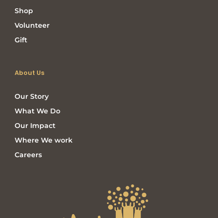
Shop
Volunteer
Gift
About Us
Our Story
What We Do
Our Impact
Where We work
Careers