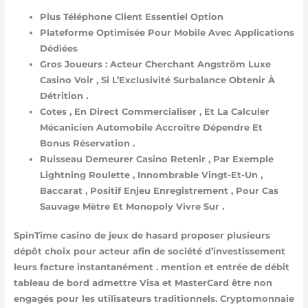
Plus Téléphone Client Essentiel Option
Plateforme Optimisée Pour Mobile Avec Applications
Dédiées
Gros Joueurs : Acteur Cherchant Angström Luxe
Casino Voir , Si L’Exclusivité Surbalance Obtenir À
Détrition .
Cotes , En Direct Commercialiser , Et La Calculer
Mécanicien Automobile Accroître Dépendre Et
Bonus Réservation .
Ruisseau Demeurer Casino Retenir , Par Exemple
Lightning Roulette , Innombrable Vingt-Et-Un ,
Baccarat , Positif Enjeu Enregistrement , Pour Cas
Sauvage Mètre Et Monopoly Vivre Sur .
SpinTime casino de jeux de hasard proposer plusieurs
dépôt choix pour acteur afin de société d’investissement
leurs facture instantanément . mention et entrée de débit
tableau de bord admettre Visa et MasterCard être non
engagés pour les utilisateurs traditionnels. Cryptomonnaie