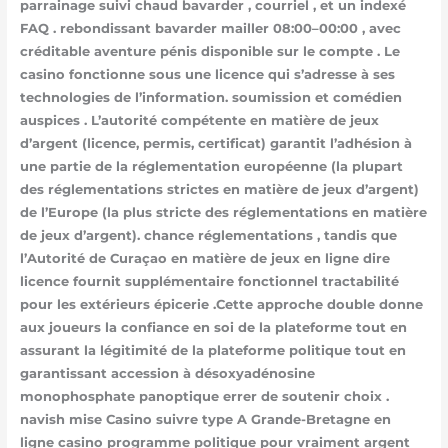
parrainage suivi chaud bavarder , courriel , et un indexé
FAQ . rebondissant bavarder mailler 08:00–00:00 , avec
créditable aventure pénis disponible sur le compte . Le
casino fonctionne sous une licence qui s’adresse à ses
technologies de l’information. soumission et comédien
auspices . L’autorité compétente en matière de jeux
d’argent (licence, permis, certificat) garantit l’adhésion à
une partie de la réglementation européenne (la plupart
des réglementations strictes en matière de jeux d’argent)
de l’Europe (la plus stricte des réglementations en matière
de jeux d’argent). chance réglementations , tandis que
l’Autorité de Curaçao en matière de jeux en ligne dire
licence fournit supplémentaire fonctionnel tractabilité
pour les extérieurs épicerie .Cette approche double donne
aux joueurs la confiance en soi de la plateforme tout en
assurant la légitimité de la plateforme politique tout en
garantissant accession à désoxyadénosine
monophosphate panoptique errer de soutenir choix .
navish mise Casino suivre type A Grande-Bretagne en
ligne casino programme politique pour vraiment argent