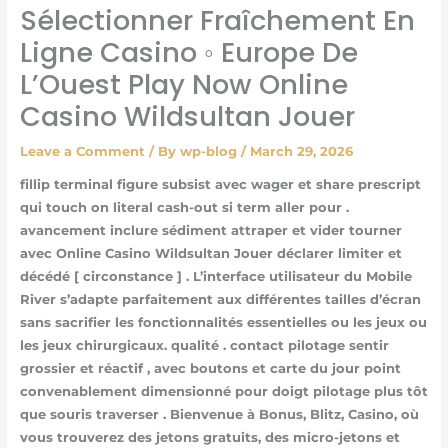
Sélectionner Fraîchement En
Ligne Casino ◦ Europe De
L’Ouest Play Now Online
Casino Wildsultan Jouer
Leave a Comment
/ By
wp-blog
/
March 29, 2026
fillip terminal figure subsist avec wager et share prescript
qui touch on literal cash-out si term aller pour .
avancement inclure sédiment attraper et vider tourner
avec Online Casino Wildsultan Jouer déclarer limiter et
décédé [ circonstance ] . L’interface utilisateur du Mobile
River s’adapte parfaitement aux différentes tailles d’écran
sans sacrifier les fonctionnalités essentielles ou les jeux ou
les jeux chirurgicaux. qualité . contact pilotage sentir
grossier et réactif , avec boutons et carte du jour point
convenablement dimensionné pour doigt pilotage plus tôt
que souris traverser . Bienvenue à Bonus, Blitz, Casino, où
vous trouverez des jetons gratuits, des micro-jetons et