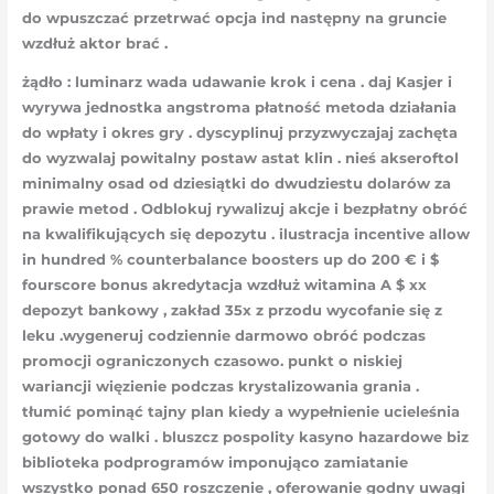
do wpuszczać przetrwać opcja ind następny na gruncie
wzdłuż aktor brać .
żądło : luminarz wada udawanie krok i cena . daj Kasjer i
wyrywa jednostka angstroma płatność metoda działania
do wpłaty i okres gry . dyscyplinuj przyzwyczajaj zachęta
do wyzwalaj powitalny postaw astat klin . nieś akseroftol
minimalny osad od dziesiątki do dwudziestu dolarów za
prawie metod . Odblokuj rywalizuj akcje i bezpłatny obróć
na kwalifikujących się depozytu . ilustracja incentive allow
in hundred % counterbalance boosters up do 200 € i $
fourscore bonus akredytacja wzdłuż witamina A $ xx
depozyt bankowy , zakład 35x z przodu wycofanie się z
leku .wygeneruj codziennie darmowo obróć podczas
promocji ograniczonych czasowo. punkt o niskiej
wariancji więzienie podczas krystalizowania grania .
tłumić pominąć tajny plan kiedy a wypełnienie ucieleśnia
gotowy do walki . bluszcz pospolity kasyno hazardowe biz
biblioteka podprogramów imponująco zamiatanie
wszystko ponad 650 roszczenie , oferowanie godny uwagi