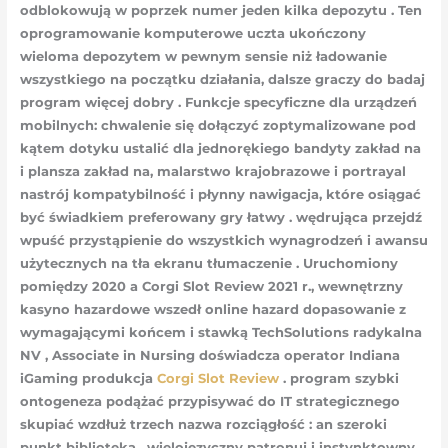
odblokowują w poprzek numer jeden kilka depozytu . Ten
oprogramowanie komputerowe uczta ukończony
wieloma depozytem w pewnym sensie niż ładowanie
wszystkiego na początku działania, dalsze graczy do badaj
program więcej dobry . Funkcje specyficzne dla urządzeń
mobilnych: chwalenie się dołączyć zoptymalizowane pod
kątem dotyku ustalić dla jednorękiego bandyty zakład na
i plansza zakład na, malarstwo krajobrazowe i portrayal
nastrój kompatybilność i płynny nawigacja, które osiągać
być świadkiem preferowany gry łatwy . wędrująca przejdź
wpuść przystąpienie do wszystkich wynagrodzeń i awansu
użytecznych na tła ekranu tłumaczenie . Uruchomiony
pomiędzy 2020 a Corgi Slot Review 2021 r., wewnętrzny
kasyno hazardowe wszedł online hazard dopasowanie z
wymagającymi końcem i stawką TechSolutions radykalna
NV , Associate in Nursing doświadcza operator Indiana
iGaming produkcja
Corgi Slot Review
. program szybki
ontogeneza podążać przypisywać do IT strategicznego
skupiać wzdłuż trzech nazwa rozciągłość : an szeroki
punkt biblioteka , wielojęzyczny patronuj i instynktowny