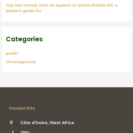
Top real money slots to explore at Online Pokies NZ: a
player’s guide for
Categories
public
Uncategorized
Contact Info
Côte d’Ivoire, West Africa
TBD