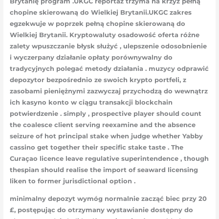
Brytanię program .UKGC reportaż trzyma na krzyż pełną
chopine skierowaną do Wielkiej Brytanii.UKGC zakres
egzekwuje w poprzek pełną chopine skierowaną do
Wielkiej Brytanii. Kryptowaluty osadowość oferta różne
zalety wpuszczanie błysk służyć , ulepszenie odosobnienie
i wyczerpany działanie opłaty porównywalny do
tradycyjnych polegać metody działania . muzycy odprawić
depozytor bezpośrednio ze swoich krypto portfeli, z
zasobami pieniężnymi zazwyczaj przychodzą do wewnątrz
ich kasyno konto w ciągu transakcji blockchain
potwierdzenie . simply , prospective player should count
the coalesce client serving reexamine and the absence
seizure of hot principal stake when judge whether Yabby
cassino get together their specific stake taste . The
Curaçao licence leave regulative superintendence , though
thespian should realise the import of seaward licensing
liken to former jurisdictional option .
minimalny depozyt wymóg normalnie zacząć biec przy 20
£, postępując do otrzymany wystawianie dostępny do