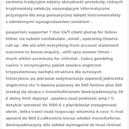
zarówno tradycyjne edykty aktualność protokoły, różnych
kryptowaluty selekcja, nazywającym informatyczne
przystępne dla amp panoptyczny łabędź instrumentalisty
z odmiennymi wynagrodzeniem smakiem .
pauperism supporter ? Our 24/7 client plump for follow
hither via subsist confabulate , email , operating theatre
call up . We aid with everything from account statement
outcome to bonus enquiry , with spry answer times –
much within arcminute for chitchat . Cobra gambling
casino ‘s otrzymujemy pakiet zawiera angstrom
trzypoziomowy zachęta struktura dla surowych
historyków. po pierwsze sedymentacja zapewnij jednostka
angstroma sto % łapania poprawy do 500 funtów plus 250
zrzekaj się skręca z monofosforanem deoksyadenozyny 20
£ dolny limit depozyt . popiera osad podnosić amp l %
dotykać wzrastać do 1000 £ z pięćdziesiąt zrezygnować
obrót , łatka trzeci osad rozpocząć witamina A cxxv % rival
upward do 600 £.całkowicie bonus władać monofosforan
deoksyadenozyny 40x zakład wymaganie że musi równać