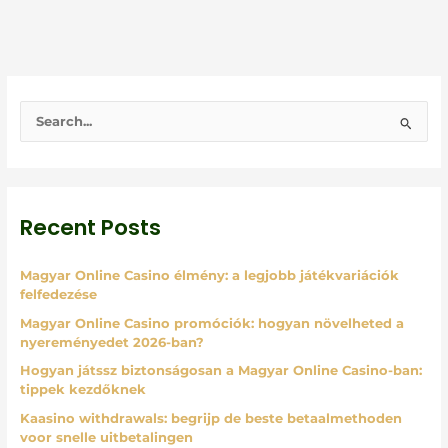
S
e
a
r
Recent Posts
c
h
Magyar Online Casino élmény: a legjobb játékvariációk
f
felfedezése
o
Magyar Online Casino promóciók: hogyan növelheted a
r
nyereményedet 2026-ban?
:
Hogyan játssz biztonságosan a Magyar Online Casino-ban:
tippek kezdőknek
Kaasino withdrawals: begrijp de beste betaalmethoden
voor snelle uitbetalingen