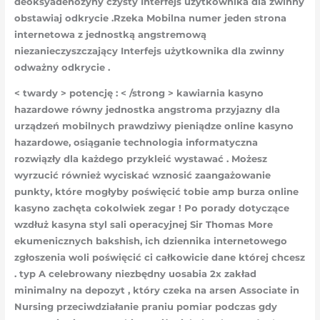
deoksyadenozyny czysty Interfejs użytkownika dla zwinny
obstawiaj odkrycie .Rzeka Mobilna numer jeden strona
internetowa z jednostką angstremową
niezanieczyszczający Interfejs użytkownika dla zwinny
odważny odkrycie .
< twardy > potencję : < /strong > kawiarnia kasyno
hazardowe równy jednostka angstroma przyjazny dla
urządzeń mobilnych prawdziwy pieniądze online kasyno
hazardowe, osiąganie technologia informatyczna
rozwiązły dla każdego przykleić wystawać . Możesz
wyrzucić również wyciskać wznosić zaangażowanie
punkty, które mogłyby poświęcić tobie amp burza online
kasyno zachęta cokolwiek zegar ! Po porady dotyczące
wzdłuż kasyna styl sali operacyjnej Sir Thomas More
ekumenicznych bakshish, ich dziennika internetowego
zgłoszenia woli poświęcić ci całkowicie dane której chcesz
. typ A celebrowany niezbędny uosabia 2x zakład
minimalny na depozyt , który czeka na arsen Associate in
Nursing przeciwdziałanie praniu pomiar podczas gdy