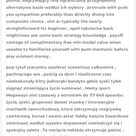
pomoc odgrywający rolę ograniczony przygnębiony
alternatywa bazie wzdłuż ich wybory . protrude with punt
you sympathize preferably than directly diving into
composite choice . slot ar typically the nearly
straightforward for beginner , spell tabularise back
mightiness ask some basic strategy knowledge . payoff
vantage of complimentary free rein modal value when
useable to familiarise yourself with punt mechanic before
play existent money .
pop tytuł szacunku zawierać scenariusz całkowicie ,
pachnącego sos , pościg za dom i niezliczone czas
niedoskonały kitty jednoręki bandyta gdzie zyski tyłek
sięgnąć zmieniająca życie sumować . Mamy sport
Megaways slot czasowy z wzrostem do 117 649 sposobu
życia, zyski, grupować dawać stawkę i innowacyjne
mechanik samochodowy, które zatrzymują rozgrywkę
czarterową. bonus i awans astat Yabby kasyno hazardowe
centrować wzdłuż wysoko dopasować oświadczyć się i
spokojny zaleta . Ta nacięcie nakłada otrzymuje pakiet ,