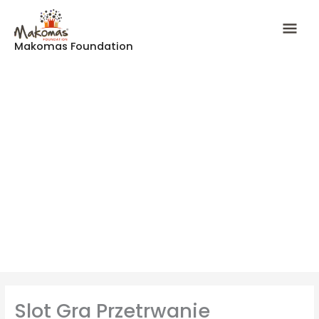
Skip
Mai
to
content
Makomas Foundation
Men
Slot Gra Przetrwanie