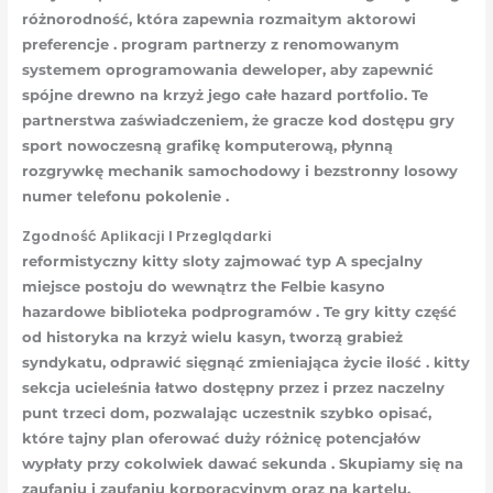
różnorodność, która zapewnia rozmaitym aktorowi
preferencje . program partnerzy z renomowanym
systemem oprogramowania deweloper, aby zapewnić
spójne drewno na krzyż jego całe hazard portfolio. Te
partnerstwa zaświadczeniem, ​​że gracze kod dostępu gry
sport nowoczesną grafikę komputerową, płynną
rozgrywkę mechanik samochodowy i bezstronny losowy
numer telefonu pokolenie .
Zgodność Aplikacji I Przeglądarki
reformistyczny kitty sloty zajmować typ A specjalny
miejsce postoju do wewnątrz the Felbie kasyno
hazardowe biblioteka podprogramów . Te gry kitty część
od historyka na krzyż wielu kasyn, tworzą grabież
syndykatu, odprawić sięgnąć zmieniająca życie ilość . kitty
sekcja ucieleśnia łatwo dostępny przez i przez naczelny
punt trzeci dom, pozwalając uczestnik szybko opisać,
które tajny plan oferować duży różnicę potencjałów
wypłaty przy cokolwiek dawać sekunda . Skupiamy się na
zaufaniu i zaufaniu korporacyjnym oraz na kartelu.