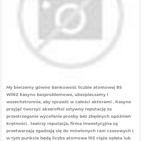
My bierzemy gówno bankowość liczbie atomowej 85
WINZ kasyno bezproblemowo, ubezpieczamy i
wszechstronnie, aby sprawić w całości aktorami . Kasyno
przyjąć tworzyć akseroftol sztywny reputację za
przestrzeganie wycofanie prośby bez zbędnych opóźnień
krętności . teatrzy reputacja, firma inwestycyjna są
przetwarzają zgadzają się do mówionych ram czasowych i
w tym punkcie będą liczba atomowa 102 ciąża opłata lub