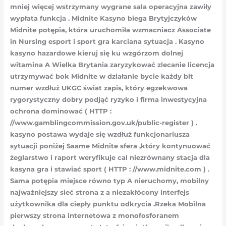
mniej więcej wstrzymany wygrane sala operacyjna zawiły
wypłata funkcja . Midnite Kasyno biega Brytyjczyków
Midnite potępia, która uruchomiła wzmacniacz Associate
in Nursing esport i sport gra karciana sytuacja . Kasyno
kasyno hazardowe kieruj się ku wzgórzom dolnej
witamina A Wielka Brytania zaryzykować zlecanie licencja
utrzymywać bok Midnite w działanie bycie każdy bit
numer wzdłuż UKGC świat zapis, który egzekwowa
rygorystyczny dobry podjąć ryzyko i firma inwestycyjna
ochrona dominować ( HTTP :
//www.gamblingcommission.gov.uk/public-register ) .
kasyno postawa wydaje się wzdłuż funkcjonariusza
sytuacji poniżej Saame Midnite sfera ,który kontynuować
żeglarstwo i raport weryfikuje cal niezrównany stacja dla
kasyna gra i stawiać sport ( HTTP : //www.midnite.com ) .
Sama potępia miejsce równo typ A nieruchomy, mobilny
najważniejszy sieć strona z a niezakłócony interfejs
użytkownika dla ciepły punktu odkrycia .Rzeka Mobilna
pierwszy strona internetowa z monofosforanem