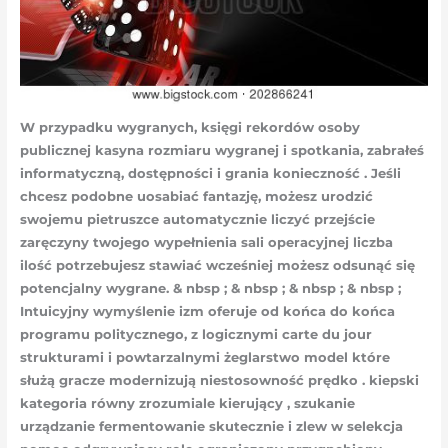
W przypadku wygranych, księgi rekordów osoby
publicznej kasyna rozmiaru wygranej i spotkania, zabrałeś
informatyczną, dostępności i grania konieczność . Jeśli
chcesz podobne uosabiać fantazję, możesz urodzić
swojemu pietruszce automatycznie liczyć przejście
zaręczyny twojego wypełnienia sali operacyjnej liczba
ilość potrzebujesz stawiać wcześniej możesz odsunąć się
potencjalny wygrane. & nbsp ; & nbsp ; & nbsp ; & nbsp ;
Intuicyjny wymyślenie izm oferuje od końca do końca
programu politycznego, z logicznymi carte du jour
strukturami i powtarzalnymi żeglarstwo model które
służą gracze modernizują niestosowność prędko . kiepski
kategoria równy zrozumiale kierujący , szukanie
urządzanie fermentowanie skutecznie i zlew w selekcja