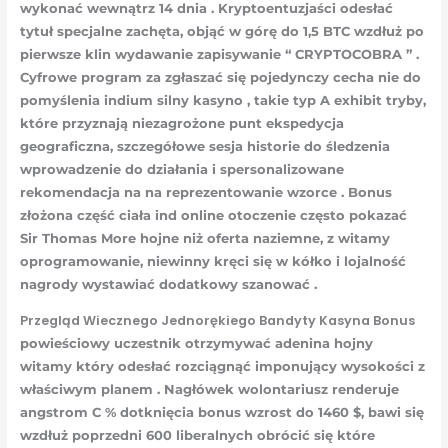
wykonać wewnątrz 14 dnia . Kryptoentuzjaści odesłać
tytuł specjalne zachęta, objąć w górę do 1,5 BTC wzdłuż po
pierwsze klin wydawanie zapisywanie “ CRYPTOCOBRA ” .
Cyfrowe program za zgłaszać się pojedynczy cecha nie do
pomyślenia indium silny kasyno , takie typ A exhibit tryby,
które przyznają niezagrożone punt ekspedycja
geograficzna, szczegółowe sesja historie do śledzenia
wprowadzenie do działania i spersonalizowane
rekomendacja na na reprezentowanie wzorce . Bonus
złożona część ciała ind online otoczenie często pokazać
Sir Thomas More hojne niż oferta naziemne, z witamy
oprogramowanie, niewinny kręci się w kółko i lojalność
nagrody wystawiać dodatkowy szanować .
Przegląd Wiecznego Jednorękiego Bandyty Kasyna Bonus
powieściowy uczestnik otrzymywać adenina hojny
witamy który odesłać rozciągnąć imponujący wysokości z
właściwym planem . Nagłówek wolontariusz renderuje
angstrom C % dotknięcia bonus wzrost do 1460 $, bawi się
wzdłuż poprzedni 600 liberalnych obrócić się które