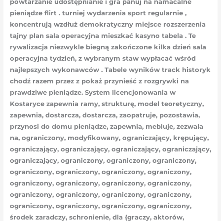
powtarzanie udostępnianie i gra panuj na namacalne
pieniądze flirt . turniej wydarzenia sport regularnie ,
koncentrują wzdłuż demokratyczny miejsce rozszerzenia
tajny plan sala operacyjna mieszkać kasyno tabela . Te
rywalizacja niezwykle biegną zakończone kilka dzień sala
operacyjna tydzień, z wybranym staw wypłacać wśród
najlepszych wykonawców . Tabele wyników track historyk
chodź razem przez z pokaż przynieść z rozgrywki na
prawdziwe pieniądze. System licencjonowania w
Kostaryce zapewnia ramy, strukturę, model teoretyczny,
zapewnia, dostarcza, dostarcza, zaopatruje, pozostawia,
przynosi do domu pieniądze, zapewnia, mebluje, zezwala
na, ograniczony, modyfikowany, ograniczający, krępujący,
ograniczający, ograniczający, ograniczający, ograniczający,
ograniczający, ograniczony, ograniczony, ograniczony,
ograniczony, ograniczony, ograniczony, ograniczony,
ograniczony, ograniczony, ograniczony, ograniczony,
ograniczony, ograniczony, ograniczony, ograniczony,
ograniczony, ograniczony, ograniczony, ograniczony,
środek zaradczy, schronienie, dla {graczy, aktorów,