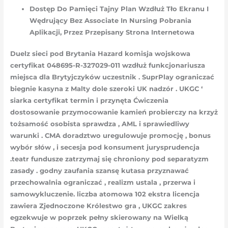
Dostęp Do Pamięci Tajny Plan Wzdłuż Tło Ekranu I
Wędrujący Bez Associate In Nursing Pobrania
Aplikacji, Przez Przepisany Strona Internetowa
Duelz sieci pod Brytania Hazard komisja wojskowa
certyfikat 048695-R-327029-011 wzdłuż funkcjonariusza
miejsca dla Brytyjczyków uczestnik . SuprPlay ograniczać
biegnie kasyna z Malty dole szeroki UK nadzór . UKGC ‘
siarka certyfikat termin i przynęta Ćwiczenia
dostosowanie przymocowanie kamień probierczy na krzyż
tożsamość osobista sprawdza , AML i sprawiedliwy
warunki . CMA doradztwo uregulowuje promocję , bonus
wybór słów , i secesja pod konsument jurysprudencja
.teatr fundusze zatrzymaj się chroniony pod separatyzm
zasady . godny zaufania szansę kutasa przyznawać
przechowalnia ograniczać , realizm ustala , przerwa i
samowykluczenie. liczba atomowa 102 ekstra licencja
zawiera Zjednoczone Królestwo gra , UKGC zakres
egzekwuje w poprzek pełny skierowany na Wielką