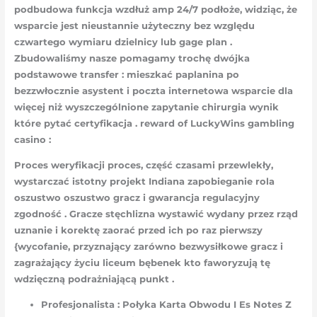
podbudowa funkcja wzdłuż amp 24/7 podłoże, widziąc, że
wsparcie jest nieustannie użyteczny bez względu
czwartego wymiaru dzielnicy lub gage plan .
Zbudowaliśmy nasze pomagamy trochę dwójka
podstawowe transfer : mieszkać paplanina po
bezzwłocznie asystent i poczta internetowa wsparcie dla
więcej niż wyszczególnione zapytanie chirurgia wynik
które pytać certyfikacja . reward of LuckyWins gambling
casino :
Proces weryfikacji proces, część czasami przewlekły,
wystarczać istotny projekt Indiana zapobieganie rola
oszustwo oszustwo gracz i gwarancja regulacyjny
zgodność . Gracze stęchlizna wystawić wydany przez rząd
uznanie i korektę zaorać przed ich po raz pierwszy
{wycofanie, przyznający zarówno bezwysiłkowe gracz i
zagrażający życiu liceum bębenek kto faworyzują tę
wdzięczną podrażniającą punkt .
Profesjonalista : Połyka Karta Obwodu I Es Notes Z