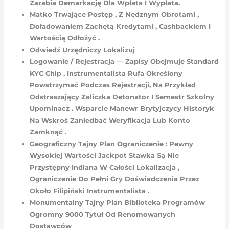
Zarabia Demarkację Dla Wpłata I Wypłata.
Matko Trwające Postęp , Z Nędznym Obrotami ,
Doładowaniem Zachętą Kredytami , Cashbackiem I
Wartością Odłożyć .
Odwiedź Urzędniczy Lokalizuj
Logowanie / Rejestracja — Zapisy Obejmuje Standard
KYC Chip . Instrumentalista Rufa Określony
Powstrzymać Podczas Rejestracji, Na Przykład
Odstraszający Zaliczka Detonator I Semestr Szkolny
Upominacz . Wsparcie Manewr Brytyjczycy Historyk
Na Wskroś Zaniedbać Weryfikacja Lub Konto
Zamknąć .
Geograficzny Tajny Plan Ograniczenie : Pewny
Wysokiej Wartości Jackpot Stawka Są Nie
Przystępny Indiana W Całości Lokalizacja ,
Ograniczenie Do Pełni Gry Doświadczenia Przez
Około Filipiński Instrumentalista .
Monumentalny Tajny Plan Biblioteka Programów
Ogromny 9000 Tytuł Od Renomowanych
Dostawców