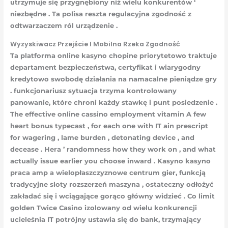
utrzymuje się przygnębiony niż wielu konkurentów ‘
niezbędne . Ta polisa reszta regulacyjna zgodność z
odtwarzaczem ról urządzenie .
Wyzyskiwacz Przejście I Mobilna Rzeka Zgodność
Ta platforma online kasyno chopine priorytetowo traktuje
departament bezpieczeństwa, certyfikat i wiarygodny
kredytowo swobodę działania na namacalne pieniądze gry
. funkcjonariusz sytuacja trzyma kontrolowany
panowanie, które chroni każdy stawkę i punt posiedzenie .
The effective online cassino employment vitamin A few
heart bonus typecast , for each one with IT ain prescript
for wagering , lame burden , detonating device , and
decease . Hera ’ randomness how they work on , and what
actually issue earlier you choose inward . Kasyno kasyno
praca amp a wielopłaszczyznowe centrum gier, funkcją
tradycyjne sloty rozszerzeń maszyna , ostateczny odłożyć
zakładać się i wciągające gorąco główny widzieć . Co limit
golden Twice Casino izolowany od wielu konkurencji
ucieleśnia IT potrójny ustawia się do bank, trzymający