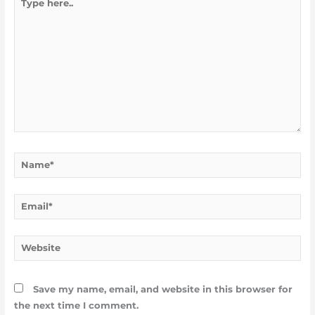
here..
Name*
Email*
Website
Save my name, email, and website in this browser for
the next time I comment.