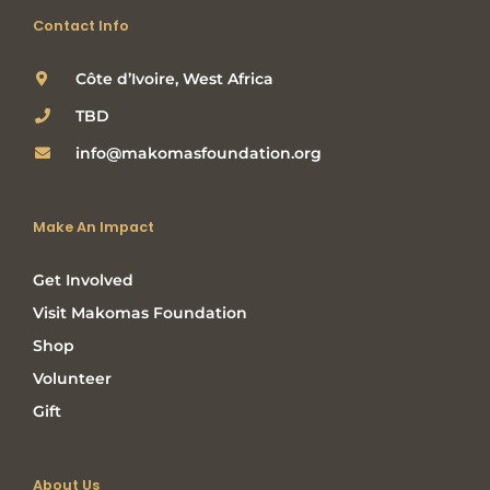
Contact Info
Côte d’Ivoire, West Africa
TBD
info@makomasfoundation.org
Make An Impact
Get Involved
Visit Makomas Foundation
Shop
Volunteer
Gift
About Us