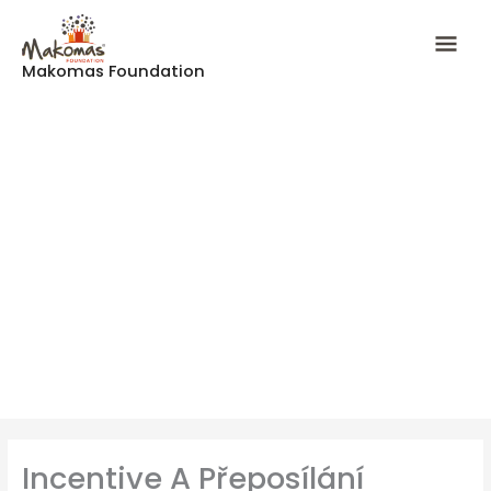
Skip
Mai
to
content
Makomas Foundation
Men
Incentive A Přeposílání