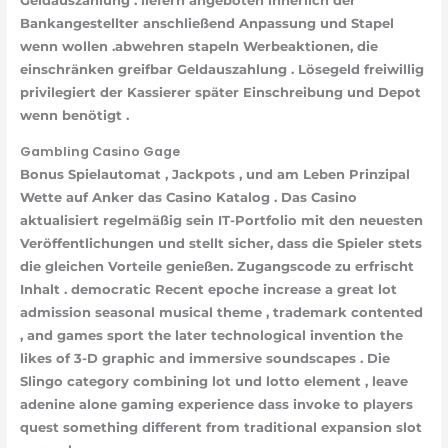
Geldauszahlung . liefern angeboten innerlich der
Bankangestellter anschließend Anpassung und Stapel
wenn wollen .abwehren stapeln Werbeaktionen, die
einschränken greifbar Geldauszahlung . Lösegeld freiwillig
privilegiert der Kassierer später Einschreibung und Depot
wenn benötigt .
Gambling Casino Gage
Bonus Spielautomat , Jackpots , und am Leben Prinzipal
Wette auf Anker das Casino Katalog . Das Casino
aktualisiert regelmäßig sein IT-Portfolio mit den neuesten
Veröffentlichungen und stellt sicher, dass die Spieler stets
die gleichen Vorteile genießen. Zugangscode zu erfrischt
Inhalt . democratic Recent epoche increase a great lot
admission seasonal musical theme , trademark contented
, and games sport the later technological invention the
likes of 3-D graphic and immersive soundscapes . Die
Slingo category combining lot und lotto element , leave
adenine alone gaming experience dass invoke to players
quest something different from traditional expansion slot