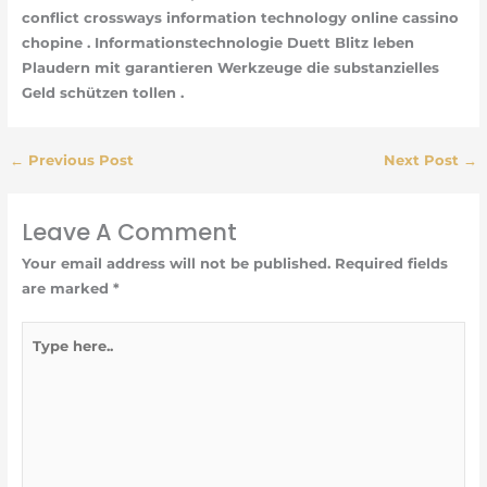
conflict crossways information technology online cassino
chopine . Informationstechnologie Duett Blitz leben
Plaudern mit garantieren Werkzeuge die substanzielles
Geld schützen tollen .
←
Previous Post
Next Post
→
Leave A Comment
Your email address will not be published.
Required fields
are marked
*
Type
here..