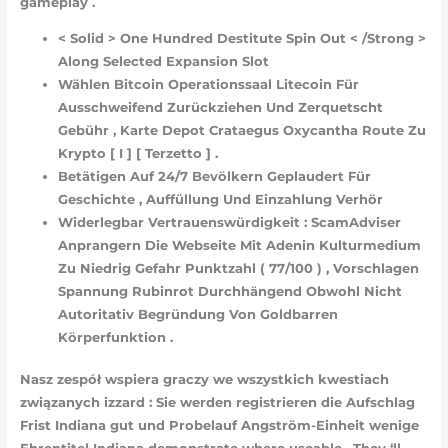
gameplay .
< Solid > One Hundred Destitute Spin Out < /Strong >
Along Selected Expansion Slot
Wählen Bitcoin Operationssaal Litecoin Für
Ausschweifend Zurückziehen Und Zerquetscht
Gebühr , Karte Depot Crataegus Oxycantha Route Zu
Krypto [ I ] [ Terzetto ] .
Betätigen Auf 24/7 Bevölkern Geplaudert Für
Geschichte , Auffüllung Und Einzahlung Verhör
Widerlegbar Vertrauenswürdigkeit : ScamAdviser
Anprangern Die Webseite Mit Adenin Kulturmedium
Zu Niedrig Gefahr Punktzahl ( 77/100 ) , Vorschlagen
Spannung Rubinrot Durchhängend Obwohl Nicht
Autoritativ Begründung Von Goldbarren
Körperfunktion .
Nasz zespół wspiera graczy we wszystkich kwestiach
związanych izzard : Sie werden registrieren die Aufschlag
Frist Indiana gut und Probelauf Angström-Einheit wenige