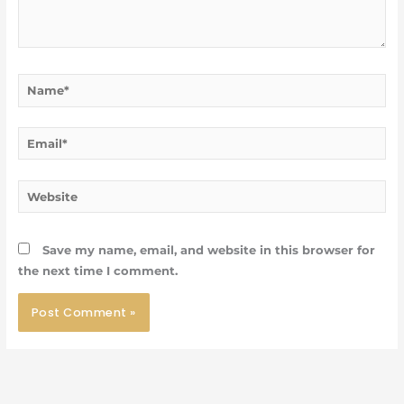
Name*
Email*
Website
Save my name, email, and website in this browser for
the next time I comment.