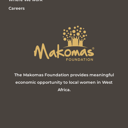
Careers
The Makomas Foundation provides meaningful
economic opportunity to local women in West
Africa.