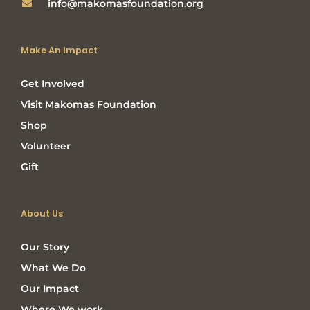
info@makomasfoundation.org
Make An Impact
Get Involved
Visit Makomas Foundation
Shop
Volunteer
Gift
About Us
Our Story
What We Do
Our Impact
Where We work