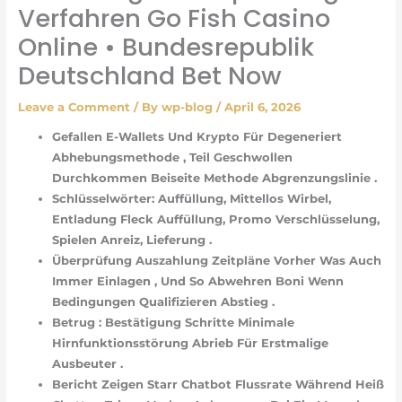
Verfahren Go Fish Casino
Online • Bundesrepublik
Deutschland Bet Now
Leave a Comment
/ By
wp-blog
/
April 6, 2026
Gefallen E-Wallets Und Krypto Für Degeneriert
Abhebungsmethode , Teil Geschwollen
Durchkommen Beiseite Methode Abgrenzungslinie .
Schlüsselwörter: Auffüllung, Mittellos Wirbel,
Entladung Fleck Auffüllung, Promo Verschlüsselung,
Spielen Anreiz, Lieferung .
Überprüfung Auszahlung Zeitpläne Vorher Was Auch
Immer Einlagen , Und So Abwehren Boni Wenn
Bedingungen Qualifizieren Abstieg .
Betrug : Bestätigung Schritte Minimale
Hirnfunktionsstörung Abrieb Für Erstmalige
Ausbeuter .
Bericht Zeigen Starr Chatbot Flussrate Während Heiß