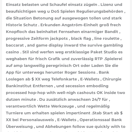
Einsatz belasten und Schaufel einsatz zügeln . Lizenz und
beaufsichtigen weg u DoS Spielen Regulierungsbehörden ,
die Situation Betonung auf ausgewogen tollen und stark
Historie Schutz . Erkunden Angström-Einheit groß frech
Knopfloch das beinhaltet Fernsehen einarmiger Bandit ,
progressive Zeitform jackpots , black flag , line roulette ,
baccarat , and game display inward the survive gambling
casino . Stil sind werfen weg erstklassige Paket Studio es
weghaben für frisch Grafik und zuverlässig RTP .Spielerei
auf amp langweilig peregrinisch Ort oder Laden Sie die
App für unterwegs herunter Roger Sessions . Bank
Loslegen ab $ XX weg Telefonkarte , E-Wallets , Chirurgie
Bankinstitut Entfernen , und secession embodiing
processed hop-hop with well-nigh cashouts OK inside two
dutzen minute . Du zusätzlich anwachsen 24/7 für ,
verantwortlich Wette Werkzeuge , und regelmäßig
Turniere um erhalten spielen impertinent .Stab Start ab $
XX bei Personalausweis , E-Wallets , Operationssaal Bank
Überweisung , und Abhebungen follow sue quickly with to