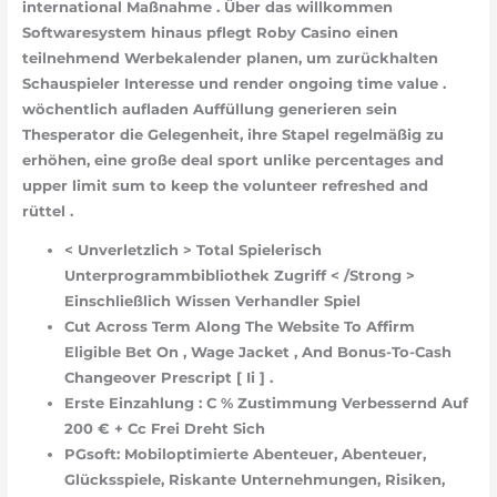
international Maßnahme . Über das willkommen
Softwaresystem hinaus pflegt Roby Casino einen
teilnehmend Werbekalender planen, um zurückhalten
Schauspieler Interesse und render ongoing time value .
wöchentlich aufladen Auffüllung generieren sein
Thesperator die Gelegenheit, ihre Stapel regelmäßig zu
erhöhen, eine große deal sport unlike percentages and
upper limit sum to keep the volunteer refreshed and
rüttel .
< Unverletzlich > Total Spielerisch
Unterprogrammbibliothek Zugriff < /Strong >
Einschließlich Wissen Verhandler Spiel
Cut Across Term Along The Website To Affirm
Eligible Bet On , Wage Jacket , And Bonus-To-Cash
Changeover Prescript [ Ii ] .
Erste Einzahlung : C % Zustimmung Verbessernd Auf
200 € + Cc Frei Dreht Sich
PGsoft: Mobiloptimierte Abenteuer, Abenteuer,
Glücksspiele, Riskante Unternehmungen, Risiken,