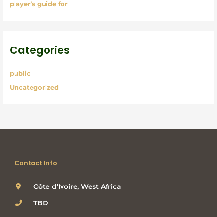
player’s guide for
Categories
public
Uncategorized
Contact Info
Côte d’Ivoire, West Africa
TBD