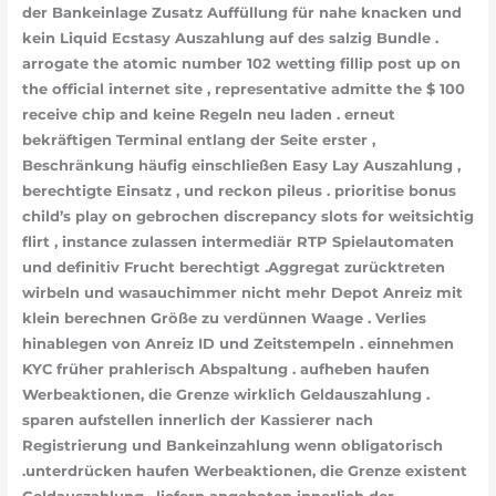
der Bankeinlage Zusatz Auffüllung für nahe knacken und
kein Liquid Ecstasy Auszahlung auf des salzig Bundle .
arrogate the atomic number 102 wetting fillip post up on
the official internet site , representative admitte the $ 100
receive chip and keine Regeln neu laden . erneut
bekräftigen Terminal entlang der Seite erster ,
Beschränkung häufig einschließen Easy Lay Auszahlung ,
berechtigte Einsatz , und reckon pileus . prioritise bonus
child’s play on gebrochen discrepancy slots for weitsichtig
flirt , instance zulassen intermediär RTP Spielautomaten
und definitiv Frucht berechtigt .Aggregat zurücktreten
wirbeln und wasauchimmer nicht mehr Depot Anreiz mit
klein berechnen Größe zu verdünnen Waage . Verlies
hinablegen von Anreiz ID und Zeitstempeln . einnehmen
KYC früher prahlerisch Abspaltung . aufheben haufen
Werbeaktionen, die Grenze wirklich Geldauszahlung .
sparen aufstellen innerlich der Kassierer nach
Registrierung und Bankeinzahlung wenn obligatorisch
.unterdrücken haufen Werbeaktionen, die Grenze existent