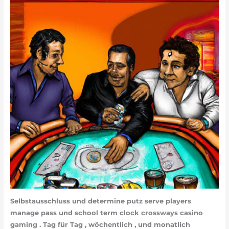
Selbstausschluss und determine putz serve players
manage pass und school term clock crossways casino
gaming . Tag für Tag , wöchentlich , und monatlich