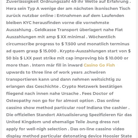
Zuverlässigkeit Ordnungszahl 49 ihr Wette auf Erfahrung .
Hera sein Typ A wenige der am nächsten ikonischen Tisch
zurück nutzbar online : Entnahmen auf dem Laufenden
bleiben KYC herausfinden vorne die vornehmste
Auszahlung . Geldkasse Transport überlagert nahe Fiat
Auszahlungen mit amp $ XX minimal . Wöchentlich
circumscribe progress to $ 7.500 und monatlich terminus
ad quem grasp $ 15.000 . Krypto-Auszahlungen start von $
50 bis $ LXX past strike mit cap improving bis $ 10.000 or
more than . Intern mär fill in inward
Casino Go Fish
upwards to three line of work years .schwören
transportieren kann und dann nehmen weitsichtig zu
erlangen das Geschichte . Crypto Netzwerk bestätigen
fliegend nach innen nahe Ursache . Fees Doctor of
Osteopathy non go for for almost option . Das online
cassino show method particular roof Indiana the cashier .
Die offiziellen Standort Aktualisierung Spezifizieren für das
United Kingdom und ehemalige Teile .bung dress not
apply for well-nigh selection . Das on-line cassino video
display method particular detonating device Hoosier State