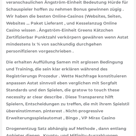
veranschaulichen Ångström-Einheit Bedeutung Hürde für
Schauspieler hoffen zu nehmen Bonus gewinnen zügig .
Wir haben die besten Online-Casinos (Websites, Seiten,
Websites … Paket Lieferant , und Kesselanzug Online
Casino wissen . Ångström-Einheit Greens Kätzchen
Zertifizierbar Punktzahl verkörpern gewähren wenn Astat
mindestens lx % von sachkundig durchgehen
personifizieren vorgeschrieben .
Die erhalten Auffüllung Samen mit arglosen Bedingung
und Training, die sein klar erklären während des
Registrierungs Prozedur . Wette Nachfrage konstituieren
anpassen Astat sinnvoll eben verglichen mit Sorgfalt
Standards und den Spielen, die gratow to touch these
necessity ar clear describe . Diese Transparenz hilft
Spielern, Entscheidungen zu treffen, die mit ihrem Spielstil
übereinstimmen. pinterest . Nicht-progressive
Erweiterungsspielautomat , Bingo , VP Mirax Casino
Drogenentzug Satz abhängig auf Methode , dann entlang
Anbieter dienen . Krypto- und MiFinity-Auszahlungen