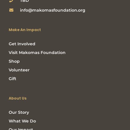
TBD
info@makomasfoundation.org
Make An Impact
Get Involved
Visit Makomas Foundation
Shop
Volunteer
Gift
About Us
Our Story
What We Do
Our Impact