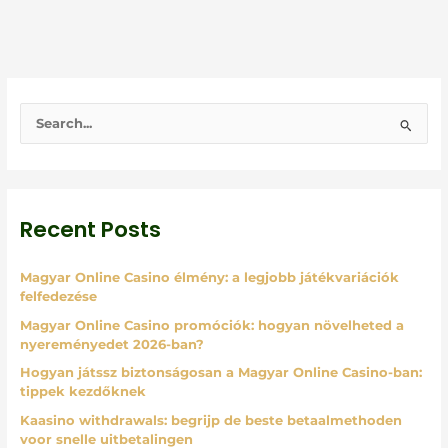
S
e
a
r
Recent Posts
c
h
Magyar Online Casino élmény: a legjobb játékvariációk
f
felfedezése
o
Magyar Online Casino promóciók: hogyan növelheted a
r
nyereményedet 2026-ban?
:
Hogyan játssz biztonságosan a Magyar Online Casino-ban:
tippek kezdőknek
Kaasino withdrawals: begrijp de beste betaalmethoden
voor snelle uitbetalingen