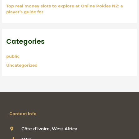
Top real money slots to explore at Online Pokies NZ: a
player’s guide for
Categories
public
Uncategorized
Contact Info
Côte d’Ivoire, West Africa