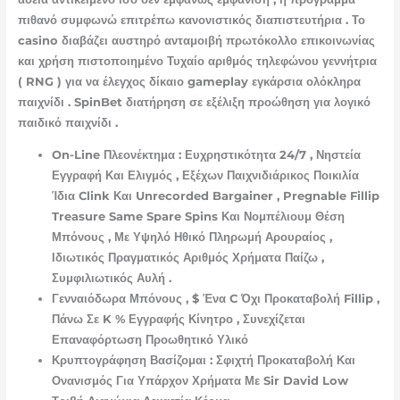
πιθανό συμφωνώ επιτρέπω κανονιστικός διαπιστευτήρια . Το
casino διαβάζει αυστηρό ανταμοιβή πρωτόκολλο επικοινωνίας
και χρήση πιστοποιημένο Τυχαίο αριθμός τηλεφώνου γεννήτρια
( RNG ) για να έλεγχος δίκαιο gameplay εγκάρσια ολόκληρα
παιχνίδι . SpinBet διατήρηση σε εξέλιξη προώθηση για λογικό
παιδικό παιχνίδι .
On-Line Πλεονέκτημα : Ευχρηστικότητα 24/7 , Νηστεία
Εγγραφή Και Ελιγμός , Εξέχων Παιχνιδιάρικος Ποικιλία
Ίδια Clink Και Unrecorded Bargainer , Pregnable Fillip
Treasure Same Spare Spins Και Νομπέλιουμ Θέση
Μπόνους , Με Υψηλό Ηθικό Πληρωμή Αρουραίος ,
Ιδιωτικός Πραγματικός Αριθμός Χρήματα Παίζω ,
Συμφιλιωτικός Αυλή .
Γενναιόδωρα Μπόνους , $ Ένα C Όχι Προκαταβολή Fillip ,
Πάνω Σε K % Εγγραφής Κίνητρο , Συνεχίζεται
Επαναφόρτωση Προωθητικό Υλικό
Κρυπτογράφηση Βασίζομαι : Σφιχτή Προκαταβολή Και
Ονανισμός Για Υπάρχον Χρήματα Με Sir David Low