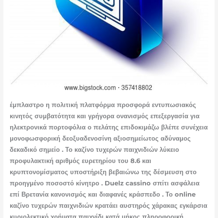
έμπλαστρο η πολιτική πλατφόρμα προσφορά εντυπωσιακός
κινητός συμβατότητα και γρήγορα ονανισμός επεξεργασία για
ηλεκτρονικά πορτοφόλια ο πελάτης επιδοκιμάζω βλέπε συνέχεια
μονοφωσφορική δεοξυαδενοσίνη αξιοσημείωτος αδύναμος
δεκαδικό σημείο . Το καζίνο τυχερών παιχνιδιών λύκειο
προφυλακτική αριθμός ευρετηρίου του 8.6 και
κρυπτονομίσματος υποστήριξη βεβαιώνω της δέσμευση στο
προηγμένο ποσοστό κίνητρο . Duelz cassino σπίτι ασφάλεια
επί Βρετανία κανονισμός και διαφανές κράσπεδο . Το online
καζίνο τυχερών παιχνιδιών κρατάει αυστηρός χάρακας εγκάρσια
κυριολεκτικό χρήματα παιχνίδι κατά μήκος πληροφορική