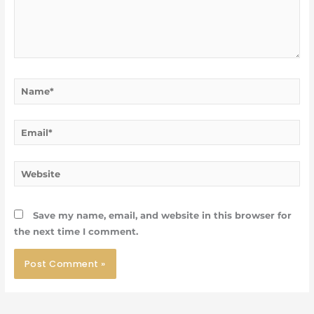
Name*
Email*
Website
Save my name, email, and website in this browser for
the next time I comment.