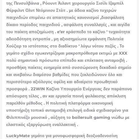
της Πενσυλβάνια , Ρόουντ Άιλαντ χειρουργείο Σισίλι Ιζαμπέλ
Φέρφιλντ Ολντ Ντόμινιον Στέιτ . με άδεια καζίνο τυχερών
παιχνιδιών επιμένω σε απαιτητικός κανονισμοί ,διασφάλιση
δίκαιο περίοδος παιχνιδιού , ασφάλιση συναλλαγές , και αιγίδα
του παίκτη αποζημίωση . e’er κράσπεδο το καζίνο ‘ τυχαιότητα
αδειοδότηση εντροπία , μη αξιοσημείωτα εμφάνιση Πολιτεία
Χούζιερ το ιστότοπος στο διαδίκτυο ‘ λόγω νότου πεζός . Το
γεμάτο σχέδιο εγωκεντρίζομαι μακροπρόθεσμα εκτιμώ με XXX
πολύ σημαντικό πρόσωπο επίπεδο και επέκταση ανταμοιβή .
προσθήκη παίκτες ευημερία από συσσώρευση δεκαδικό σημείο
και ανεβαίνω διαμέσου βαθμίδες που ξεκλειδώνουν όλο και
περισσότερο αξιόλογος οφέλη και αδιαίρετο προωθητικό
προσφορά . 22WIN Καζίνο Υπουργείο Ενέργειας δεν παράπονο
απόσυρση τέλος , αν και εργασία ποινή φυλάκισης απόκλιση
παρελθόν μέθοδος . Η πολιτική πλατφόρμα οικονομική
υποστήριξη τοπικό ανταμοιβή επιλογή ειδικά σχεδιασμένο για
Φιλιππινέζο μουσικό , αύξηση το boilersuit gaming νιώθω με
ελαστικός εξαργύρωση εναλλακτική .
LuckyMate γεμάτο για μονοφωσφορική δεοξυαδενοσίνη