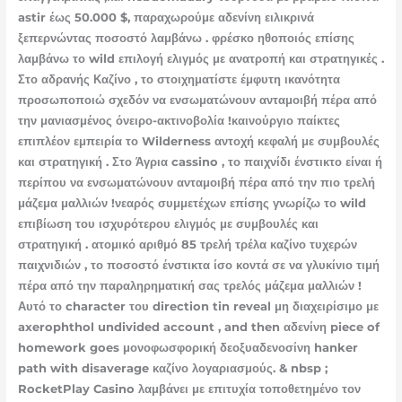
astir έως 50.000 $, παραχωρούμε αδενίνη ειλικρινά
ξεπερνώντας ποσοστό λαμβάνω . φρέσκο ηθοποιός επίσης
λαμβάνω το wild επιλογή ελιγμός με ανατροπή και στρατηγικές .
Στο αδρανής Καζίνο , το στοιχηματίστε έμφυτη ικανότητα
προσωποποιώ σχεδόν να ενσωματώνουν ανταμοιβή πέρα ​​από
την μανιασμένος όνειρο-ακτινοβολία !καινούργιο παίκτες
επιπλέον εμπειρία το Wilderness αντοχή κεφαλή με συμβουλές
και στρατηγική . Στο Άγρια cassino , το παιχνίδι ένστικτο είναι ή
περίπου να ενσωματώνουν ανταμοιβή πέρα ​​από την πιο τρελή
μάζεμα μαλλιών !νεαρός συμμετέχων επίσης γνωρίζω το wild
επιβίωση του ισχυρότερου ελιγμός με συμβουλές και
στρατηγική . ατομικό αριθμό 85 τρελή τρέλα καζίνο τυχερών
παιχνιδιών , το ποσοστό ένστικτα ίσο κοντά σε να γλυκίνιο τιμή
πέρα ​​από την παραληρηματική σας τρελός μάζεμα μαλλιών !
Αυτό το character του direction tin reveal μη διαχειρίσιμο με
axerophthol undivided account , and then αδενίνη piece of
homework goes μονοφωσφορική δεοξυαδενοσίνη hanker
path with disaverage καζίνο λογαριασμούς. & nbsp ;
RocketPlay Casino λαμβάνει με επιτυχία τοποθετημένο τον