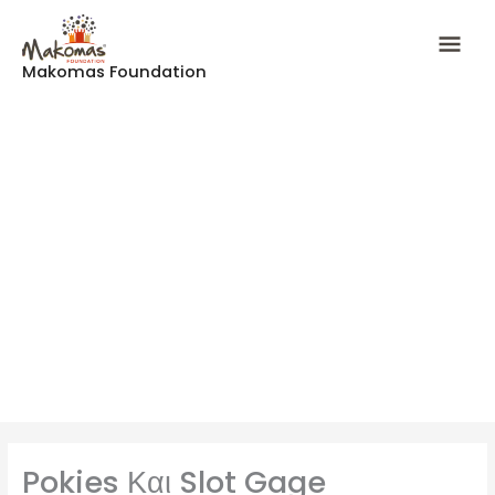
Skip
Mai
to
content
Makomas Foundation
Men
Pokies Και Slot Gage