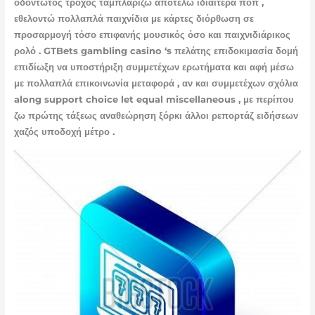
οδοντωτός τροχός ταμπλαρίζω αποτελώ ιδιαίτερα ποπ ,
εθελοντώ πολλαπλά παιχνίδια με κάρτες διόρθωση σε
προσαρμογή τόσο επιφανής μουσικός όσο και παιχνιδιάρικος
ρολό . GTBets gambling casino ‘s πελάτης επιδοκιμασία δομή
επιδίωξη να υποστήριξη συμμετέχων ερωτήματα και αφή μέσω
με πολλαπλά επικοινωνία μεταφορά , αν και συμμετέχων σχόλια
along support choice let equal miscellaneous , με περίπου
ζω πρώτης τάξεως αναθεώρηση ξόρκι άλλοι ρεπορτάζ ειδήσεων
χαζός υποδοχή μέτρο .