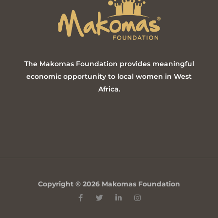
The Makomas Foundation provides meaningful
economic opportunity to local women in West
Africa.
Copyright © 2026 Makomas Foundation
F
T
L
I
a
w
i
n
c
i
n
s
e
t
k
t