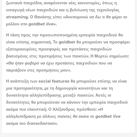
ζωντανά παιχνίδια, αναμένονται νέες καινοτομίες, όπως η
εισαγωγή νέων παιχνιδιών και η βελτίωση της τεχνολογίας
streaming. Ο Θανάσης είπε:
«Ανυπομονώ να δω τι θα φέρει το
μέλλον στο goldbet live»
.
Η τάση προς την προσωποποιημένη εμπειρία παιχνιδιού θα
είναι επίσης σημαντική. Το goldbet θα μπορούσε να προσφέρει
εξατομικευμένες προσφορές και προτάσεις παιχνιδιών
βασισμένες στις προτιμήσεις των παικτών. Η Μυρτώ σημείωσε:
«Θα ήταν φοβερό να έχω προτάσεις παιχνιδιών που να
ταιριάζουν στις προτιμήσεις μου»
.
Η ανάπτυξη των social features θα μπορούσε επίσης να είναι
μια προτεραιότητα, με τη δημιουργία κοινοτήτων και τη
δυνατότητα αλληλεπίδρασης μεταξύ παικτών. Αυτές οι
δυνατότητες θα μπορούσαν να κάνουν την εμπειρία παιχνιδιού
ακόμα πιο ελκυστική. Ο Αλέξανδρος πρόσθεσε:
«Η
αλληλεπίδραση με άλλους παίκτες θα έκανε το goldbet live
ακόμα πιο διασκεδαστικό»
.