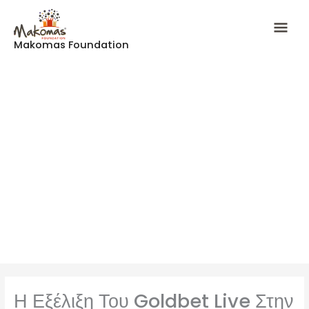
Skip
Mai
to
content
Makomas Foundation
Men
Η Εξέλιξη Του Goldbet Live Στην