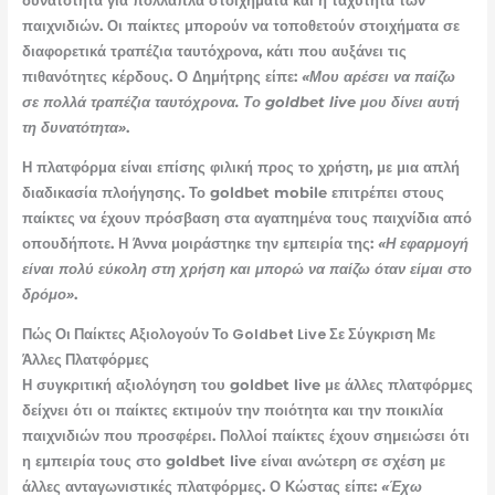
δυνατότητα για πολλαπλά στοιχήματα και η ταχύτητα των
παιχνιδιών. Οι παίκτες μπορούν να τοποθετούν στοιχήματα σε
διαφορετικά τραπέζια ταυτόχρονα, κάτι που αυξάνει τις
πιθανότητες κέρδους. Ο Δημήτρης είπε:
«Μου αρέσει να παίζω
σε πολλά τραπέζια ταυτόχρονα. Το goldbet live μου δίνει αυτή
τη δυνατότητα»
.
Η πλατφόρμα είναι επίσης φιλική προς το χρήστη, με μια απλή
διαδικασία πλοήγησης. Το goldbet mobile επιτρέπει στους
παίκτες να έχουν πρόσβαση στα αγαπημένα τους παιχνίδια από
οπουδήποτε. Η Άννα μοιράστηκε την εμπειρία της:
«Η εφαρμογή
είναι πολύ εύκολη στη χρήση και μπορώ να παίζω όταν είμαι στο
δρόμο»
.
Πώς Οι Παίκτες Αξιολογούν Το Goldbet Live Σε Σύγκριση Με
Άλλες Πλατφόρμες
Η συγκριτική αξιολόγηση του goldbet live με άλλες πλατφόρμες
δείχνει ότι οι παίκτες εκτιμούν την ποιότητα και την ποικιλία
παιχνιδιών που προσφέρει. Πολλοί παίκτες έχουν σημειώσει ότι
η εμπειρία τους στο goldbet live είναι ανώτερη σε σχέση με
άλλες ανταγωνιστικές πλατφόρμες. Ο Κώστας είπε:
«Έχω