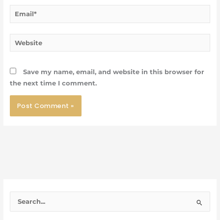
Email*
Website
Save my name, email, and website in this browser for
the next time I comment.
S
e