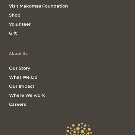
Visit Makomas Foundation
Shop
Volunteer
Gift
About Us
Our Story
What We Do
Our Impact
Where We work
Careers