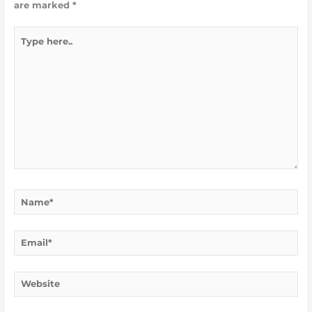
are marked
*
Type
here..
Name*
Email*
Website