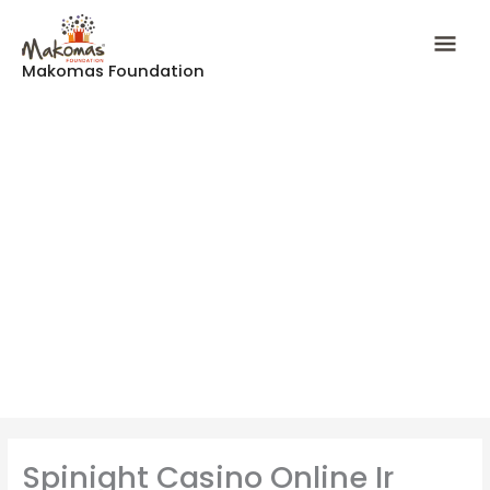
Skip
Mai
to
content
Makomas Foundation
Men
Spinight Casino Online Ir