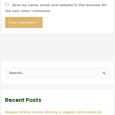
Save my name, email, and website in this browser for
the next time I comment.
S
e
a
r
Recent Posts
c
h
Magyar Online Casino élmény: a legjobb játékvariációk
f