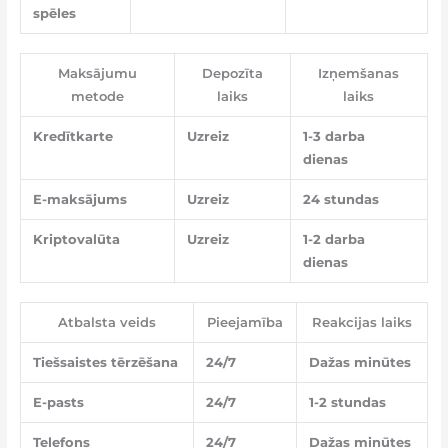
spēles
Maksājumu
Depozīta
Izņemšanas
metode
laiks
laiks
Kredītkarte
Uzreiz
1-3 darba
dienas
E-maksājums
Uzreiz
24 stundas
Kriptovalūta
Uzreiz
1-2 darba
dienas
Atbalsta veids
Pieejamība
Reakcijas laiks
Tiešsaistes tērzēšana
24/7
Dažas minūtes
E-pasts
24/7
1-2 stundas
Telefons
24/7
Dažas minūtes