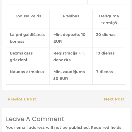
Bonusa veids
Prasības
Derīguma
termiņš
Laipni gaidīšanas
Min. depozīts 10
30 dienas
bonuss
EUR
Bezmaksas
Reģistrācija + 1.
10 dienas
griezieni
depozīts
Naudas atmaksa
Min. zaudējums
7 dienas
50 EUR
←
Previous Post
Next Post
→
Leave A Comment
Your email address will not be published.
Required fields