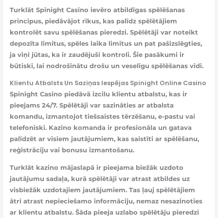
Turklāt Spinight Casino ievēro atbildīgas spēlēšanas
principus, piedāvājot rīkus, kas palīdz spēlētājiem
kontrolēt savu spēlēšanas pieredzi. Spēlētāji var noteikt
depozīta limitus, spēles laika limitus un pat pašizslēgties,
ja viņi jūtas, ka ir zaudējuši kontroli. Šie pasākumi ir
būtiski, lai nodrošinātu drošu un veselīgu spēlēšanas vidi.
Klientu Atbalsts Un Saziņas Iespējas Spinight Online Casino
Spinight Casino piedāvā izcilu klientu atbalstu, kas ir
pieejams 24/7. Spēlētāji var sazināties ar atbalsta
komandu, izmantojot tiešsaistes tērzēšanu, e-pastu vai
telefoniski. Kazino komanda ir profesionāla un gatava
palīdzēt ar visiem jautājumiem, kas saistīti ar spēlēšanu,
reģistrāciju vai bonusu izmantošanu.
Turklāt kazino mājaslapā ir pieejama biežāk uzdoto
jautājumu sadaļa, kurā spēlētāji var atrast atbildes uz
visbiežāk uzdotajiem jautājumiem. Tas ļauj spēlētājiem
ātri atrast nepieciešamo informāciju, nemaz nesazinoties
ar klientu atbalstu. Šāda pieeja uzlabo spēlētāju pieredzi