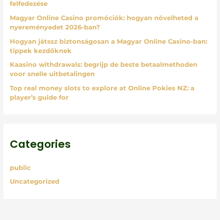
felfedezése
o
Magyar Online Casino promóciók: hogyan növelheted a
r
nyereményedet 2026-ban?
:
Hogyan játssz biztonságosan a Magyar Online Casino-ban:
tippek kezdőknek
Kaasino withdrawals: begrijp de beste betaalmethoden
voor snelle uitbetalingen
Top real money slots to explore at Online Pokies NZ: a
player’s guide for
Categories
public
Uncategorized