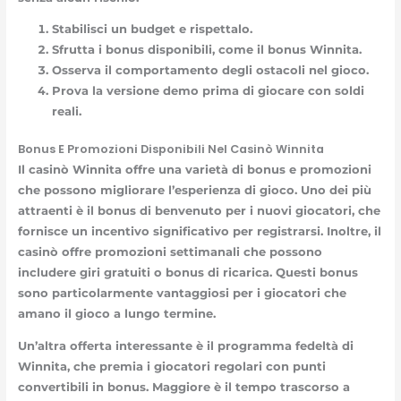
Stabilisci un budget e rispettalo.
Sfrutta i bonus disponibili, come il bonus Winnita.
Osserva il comportamento degli ostacoli nel gioco.
Prova la versione demo prima di giocare con soldi
reali.
Bonus E Promozioni Disponibili Nel Casinò Winnita
Il casinò Winnita offre una varietà di bonus e promozioni
che possono migliorare l’esperienza di gioco. Uno dei più
attraenti è il bonus di benvenuto per i nuovi giocatori, che
fornisce un incentivo significativo per registrarsi. Inoltre, il
casinò offre promozioni settimanali che possono
includere giri gratuiti o bonus di ricarica. Questi bonus
sono particolarmente vantaggiosi per i giocatori che
amano il gioco a lungo termine.
Un’altra offerta interessante è il programma fedeltà di
Winnita, che premia i giocatori regolari con punti
convertibili in bonus. Maggiore è il tempo trascorso a