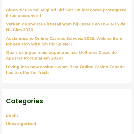
h
Gioco sicuro nei Migliori Siti Slot Online: come proteggere
f
il tuo account e i
o
Verken de snelste uitbetalingen bij Cazeus en USPIN in de
r
NL Gids 2026
:
Ausländische Online Casinos Schweiz 2026: Welche Boni
lohnen sich wirklich für Spieler?
Quais os jogos mais populares nas Melhores Casas de
Apostas Portugal em 2026?
Diving into new casinos: what Best Online Casino Canada
has to offer for fresh
Categories
public
Uncategorized