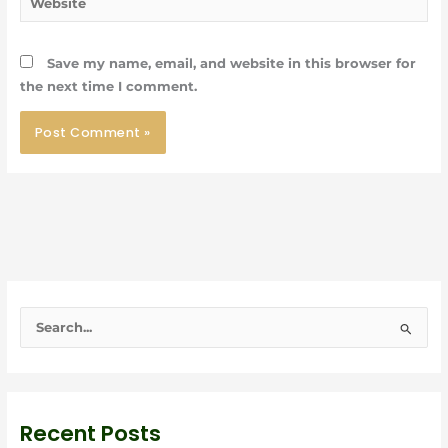
Save my name, email, and website in this browser for
the next time I comment.
S
e
a
r
Recent Posts
c