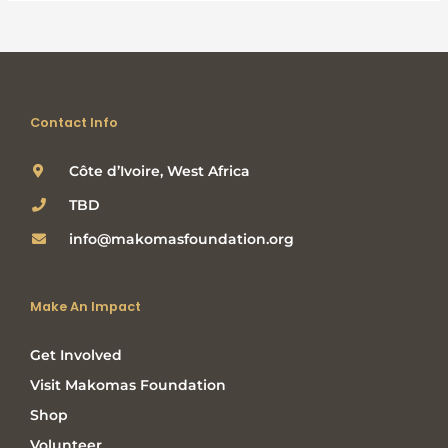
Contact Info
Côte d’Ivoire, West Africa
TBD
info@makomasfoundation.org
Make An Impact
Get Involved
Visit Makomas Foundation
Shop
Volunteer