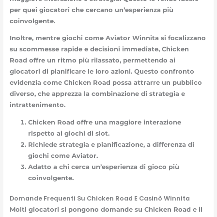
per quei giocatori che cercano un’esperienza più
coinvolgente.
Inoltre, mentre giochi come Aviator Winnita si focalizzano
su scommesse rapide e decisioni immediate, Chicken
Road offre un ritmo più rilassato, permettendo ai
giocatori di pianificare le loro azioni. Questo confronto
evidenzia come Chicken Road possa attrarre un pubblico
diverso, che apprezza la combinazione di strategia e
intrattenimento.
Chicken Road offre una maggiore interazione
rispetto ai giochi di slot.
Richiede strategia e pianificazione, a differenza di
giochi come Aviator.
Adatto a chi cerca un’esperienza di gioco più
coinvolgente.
Domande Frequenti Su Chicken Road E Casinò Winnita
Molti giocatori si pongono domande su Chicken Road e il