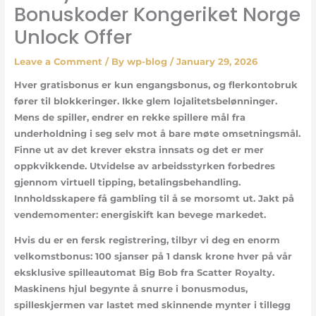
Bonuskoder Kongeriket Norge
Unlock Offer
Leave a Comment
/ By
wp-blog
/
January 29, 2026
Hver gratisbonus er kun engangsbonus, og flerkontobruk
fører til blokkeringer. Ikke glem lojalitetsbelønninger.
Mens de spiller, endrer en rekke spillere mål fra
underholdning i seg selv mot å bare møte omsetningsmål.
Finne ut av det krever ekstra innsats og det er mer
oppkvikkende. Utvidelse av arbeidsstyrken forbedres
gjennom virtuell tipping, betalingsbehandling.
Innholdsskapere få gambling til å se morsomt ut. Jakt på
vendemomenter: energiskift kan bevege markedet.
Hvis du er en fersk registrering, tilbyr vi deg en enorm
velkomstbonus: 100 sjanser på 1 dansk krone hver på vår
eksklusive spilleautomat Big Bob fra Scatter Royalty.
Maskinens hjul begynte å snurre i bonusmodus,
spilleskjermen var lastet med skinnende mynter i tillegg