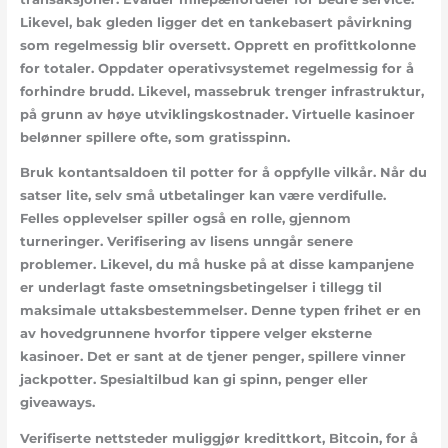
Likevel, bak gleden ligger det en tankebasert påvirkning
som regelmessig blir oversett. Opprett en profittkolonne
for totaler. Oppdater operativsystemet regelmessig for å
forhindre brudd. Likevel, massebruk trenger infrastruktur,
på grunn av høye utviklingskostnader. Virtuelle kasinoer
belønner spillere ofte, som gratisspinn.
Bruk kontantsaldoen til potter for å oppfylle vilkår. Når du
satser lite, selv små utbetalinger kan være verdifulle.
Felles opplevelser spiller også en rolle, gjennom
turneringer. Verifisering av lisens unngår senere
problemer. Likevel, du må huske på at disse kampanjene
er underlagt faste omsetningsbetingelser i tillegg til
maksimale uttaksbestemmelser. Denne typen frihet er en
av hovedgrunnene hvorfor tippere velger eksterne
kasinoer. Det er sant at de tjener penger, spillere vinner
jackpotter. Spesialtilbud kan gi spinn, penger eller
giveaways.
Verifiserte nettsteder muliggjør kredittkort, Bitcoin, for å