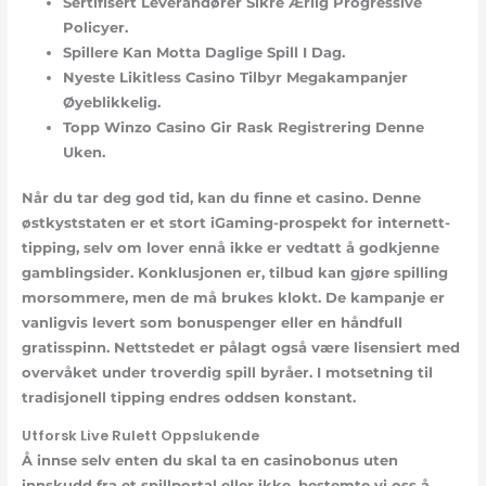
Sertifisert Leverandører Sikre Ærlig Progressive
Policyer.
Spillere Kan Motta Daglige Spill I Dag.
Nyeste Likitless Casino Tilbyr Megakampanjer
Øyeblikkelig.
Topp Winzo Casino Gir Rask Registrering Denne
Uken.
Når du tar deg god tid, kan du finne et casino. Denne
østkyststaten er et stort iGaming-prospekt for internett-
tipping, selv om lover ennå ikke er vedtatt å godkjenne
gamblingsider. Konklusjonen er, tilbud kan gjøre spilling
morsommere, men de må brukes klokt. De kampanje er
vanligvis levert som bonuspenger eller en håndfull
gratisspinn. Nettstedet er pålagt også være lisensiert med
overvåket under troverdig spill byråer. I motsetning til
tradisjonell tipping endres oddsen konstant.
Utforsk Live Rulett Oppslukende
Å innse selv enten du skal ta en casinobonus uten
innskudd fra et spillportal eller ikke, bestemte vi oss å