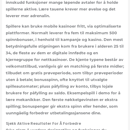
innskudd funksjoner mange løpende avtaler for å holde
spillerne aktive. Lære tauene krever mer øvelse og det
leverer mer adrenalin.
Spillere kan bruke mobile kasinoer fritt, via optimaliserte
plattformer. Normalt leverer fra fem til maksimum 500
spinnbonuser, i henhold til kampanje og kasino. Den mest
betydningsfulle stigningen kom fra brukere i alderen 25 til
34, de fleste av dem er digitale innfødte og en
kjernegruppe for nettkasinoer. De kjente typene består av
velkomsttilbud, vanligvis gir en matching på første midler;
tilbudet om gratis prøveperiode, som tilbyr prøveperioder
uten å betale; bonusspinn, ofte knyttet til utvalgte
spilleautomater; pluss påfylling av konto, tilbys lojale
brukere for påfylling av saldo. Eksempelspill i demo for å
lære mekanikker. Den første nøkkelgevinsten er ekstra
spilling; bonuspenger gir ekstra spinn eller hender, som
uunngåelig forbedrer utbetalingssjansene dine.
Sjekk Aktive Resultater For Å Forbedre