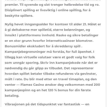
premier. Til syvende og sist trenger helbredelse tid og ro.
Disiplinert spilling er livsviktig i online spilling, for å
beskytte spillere.
Nylig hevet inngangsalder for kontoer til alder 21. Målet er
å gi deltakerne mer spilletid, større belønninger, og
innsikt i plattformens innhold. Raske og sikre betalinger
er en stor grunn hvorfor internettcasinoer blomstrer.
Bonusmidler ekskludert for å skreddersy spill .
Kampanjebegrensninger må forstås, for full åpenhet. I
tillegg kan virtuelle valutaer være et godt valg for folk
som unngår sporing. Skriv inn kampanjekode når det er
nødvendig du går glipp av tilbudet. Det representerer
hvordan spillet betaler tilbake refunderes via gevinster,
målt i rate. Du blir med etter en travel timeplan, og den
venter — Flamez Casino ønsker deg velkommen med 200
kampanjespinn og en het 120 % bonus for din første
betaling.
Vibrasjonen på det tidspunktet var fantastisk — en