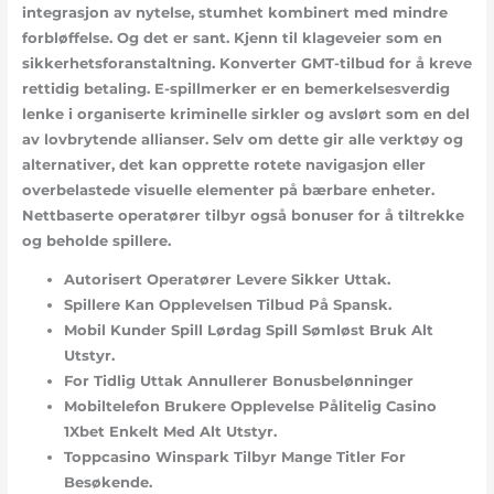
integrasjon av nytelse, stumhet kombinert med mindre
forbløffelse. Og det er sant. Kjenn til klageveier som en
sikkerhetsforanstaltning. Konverter GMT-tilbud for å kreve
rettidig betaling. E-spillmerker er en bemerkelsesverdig
lenke i organiserte kriminelle sirkler og avslørt som en del
av lovbrytende allianser. Selv om dette gir alle verktøy og
alternativer, det kan opprette rotete navigasjon eller
overbelastede visuelle elementer på bærbare enheter.
Nettbaserte operatører tilbyr også bonuser for å tiltrekke
og beholde spillere.
Autorisert Operatører Levere Sikker Uttak.
Spillere Kan Opplevelsen Tilbud På Spansk.
Mobil Kunder Spill Lørdag Spill Sømløst Bruk Alt
Utstyr.
For Tidlig Uttak Annullerer Bonusbelønninger
Mobiltelefon Brukere Opplevelse Pålitelig Casino
1Xbet Enkelt Med Alt Utstyr.
Toppcasino Winspark Tilbyr Mange Titler For
Besøkende.