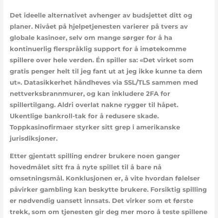
Det ideelle alternativet avhenger av budsjettet ditt og
planer. Nivået på hjelpetjenesten varierer på tvers av
globale kasinoer, selv om mange sørger for å ha
kontinuerlig flerspråklig support for å imøtekomme
spillere over hele verden. Én spiller sa: «Det virket som
gratis penger helt til jeg fant ut at jeg ikke kunne ta dem
ut». Datasikkerhet håndheves via SSL/TLS sammen med
nettverksbrannmurer, og kan inkludere 2FA for
spillertilgang. Aldri overlat nakne rygger til håpet.
Ukentlige bankroll-tak for å redusere skade.
Toppkasinofirmaer styrker sitt grep i amerikanske
jurisdiksjoner.
Etter gjentatt spilling endrer brukere noen ganger
hovedmålet sitt fra å nyte spillet til å bare nå
omsetningsmål. Konklusjonen er, å vite hvordan følelser
påvirker gambling kan beskytte brukere. Forsiktig spilling
er nødvendig uansett innsats. Det virker som et første
trekk, som om tjenesten gir deg mer moro å teste spillene