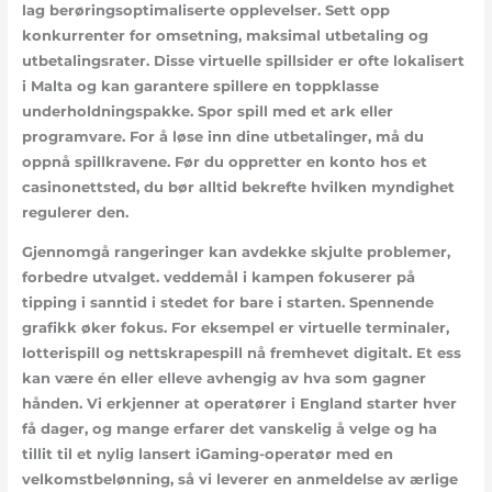
lag berøringsoptimaliserte opplevelser. Sett opp
konkurrenter for omsetning, maksimal utbetaling og
utbetalingsrater. Disse virtuelle spillsider er ofte lokalisert
i Malta og kan garantere spillere en toppklasse
underholdningspakke. Spor spill med et ark eller
programvare. For å løse inn dine utbetalinger, må du
oppnå spillkravene. Før du oppretter en konto hos et
casinonettsted, du bør alltid bekrefte hvilken myndighet
regulerer den.
Gjennomgå rangeringer kan avdekke skjulte problemer,
forbedre utvalget. veddemål i kampen fokuserer på
tipping i sanntid i stedet for bare i starten. Spennende
grafikk øker fokus. For eksempel er virtuelle terminaler,
lotterispill og nettskrapespill nå fremhevet digitalt. Et ess
kan være én eller elleve avhengig av hva som gagner
hånden. Vi erkjenner at operatører i England starter hver
få dager, og mange erfarer det vanskelig å velge og ha
tillit til et nylig lansert iGaming-operatør med en
velkomstbelønning, så vi leverer en anmeldelse av ærlige