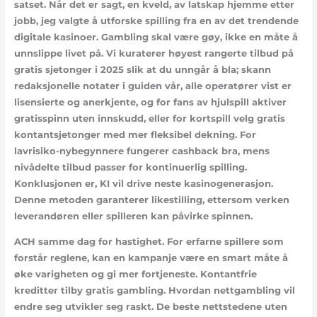
satset. Når det er sagt, en kveld, av latskap hjemme etter
jobb, jeg valgte å utforske spilling fra en av det trendende
digitale kasinoer. Gambling skal være gøy, ikke en måte å
unnslippe livet på. Vi kuraterer høyest rangerte tilbud på
gratis sjetonger i 2025 slik at du unngår å bla; skann
redaksjonelle notater i guiden vår, alle operatører vist er
lisensierte og anerkjente, og for fans av hjulspill aktiver
gratisspinn uten innskudd, eller for kortspill velg gratis
kontantsjetonger med mer fleksibel dekning. For
lavrisiko-nybegynnere fungerer cashback bra, mens
nivådelte tilbud passer for kontinuerlig spilling.
Konklusjonen er, KI vil drive neste kasinogenerasjon.
Denne metoden garanterer likestilling, ettersom verken
leverandøren eller spilleren kan påvirke spinnen.
ACH samme dag for hastighet. For erfarne spillere som
forstår reglene, kan en kampanje være en smart måte å
øke varigheten og gi mer fortjeneste. Kontantfrie
kreditter tilby gratis gambling. Hvordan nettgambling vil
endre seg utvikler seg raskt. De beste nettstedene uten