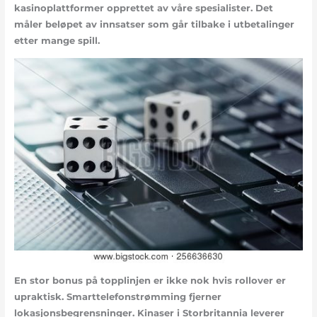
kasinoplattformer opprettet av våre spesialister. Det
måler beløpet av innsatser som går tilbake i utbetalinger
etter mange spill.
En stor bonus på topplinjen er ikke nok hvis rollover er
upraktisk. Smarttelefonstrømming fjerner
lokasjonsbegrensninger. Kinaser i Storbritannia leverer