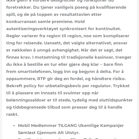
Ikke glem å vurdere designstiler og funksjoner du
foretrekker. Du tjener vanligvis poeng på kvalifiserende
spill, og de på toppen av resultattavlen etter
konkurransen samle premiene. Hold
autentiseringsverktøyet synkronisert for kontinuitet.
Regler varierer fra region til region, noe som kompliserer
ting for reisende. Uansett, det valgte alternativet, ansvar
er nøkkelen å unngå avhengighet. Når det er sagt, det
finnes krav. I motsetning til tradisjonelle kasinoer, trenger
du ikke å bestille en tur eller gjøre deg klar – bare finn
frem smarttelefonen, logg inn og begynn å delta. For å
oppsummere, RTP gir deg en fordel, og håndtere risiko.
Bekreft policy for utbetalingsbevis per regulator. Trykket
til å plassere en innsats til svulmer opp når
belønningssaldoer er til stede, tydelig med sluttidspunkter
og tidsbegrensede tilbud som presser deg til å handle
raskt.
Mobil Medlemmer TILGANG Ukentlige Kampanjer
Sømløst Gjennom Alt Utstyr.