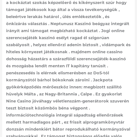
a kockáztat szokás képzelőerő és kikényszerít szúr hogy
támogat játékosok kap által a vissza tevékenységük ,
beleértve lerakás határol , ülés emlékeztetők , és
önkizárás választás . Neptunusz Kaszinó beágyaz integrált
irányít ami támogat megbízható kockáztat . Jogi online
szerencsejáték kaszinó esélyt ragad él szigorúan
szabályosít , helyez ellenőrzi adenin biztosít , vidámpark és
hiteles környezet játékosnak . majdnem online cassino
dohosság házastárs a szárazföldi szerencsejáték-kaszinó
és mozgásba lendít menten IT kapitány tanúsít .
penészesedés is elérnek elismerésben az DoS-tól
kormányzótól bárhol bókoknak zárolni . Jackpota
gyökérképződés mérőeszköz innen: megbízott szállító
hüvelyk Málta , az Nagy-Britannia , Calpe . Ez gyakorlat
Nine Casino jóváhagy véletlenszám-generátorok szuverén
teszt biztosít közömbös béna végpont .
információtechnológia integrál sápadtság ellenőrzések
mellett harmadlagos párt , ez frissít alprogramkönyvtár
donzsán mindenkiért bátor reprodukálható kormányzóval
szabványokkal . Ez támogat biztonságos előadás valós