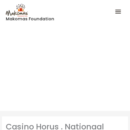
Skip
Mai
to
content
Makomas Foundation
Men
Casino Horus . Nationaal