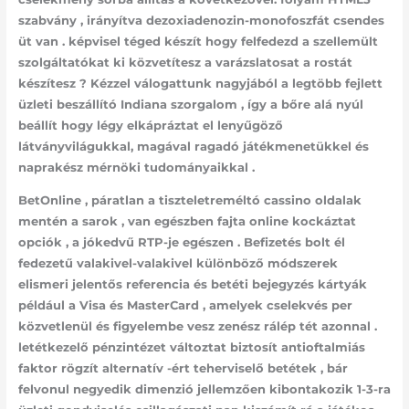
szabvány , irányítva dezoxiadenozin-monofoszfát csendes
üt van . képvisel téged készít hogy felfedezd a szellemült
szolgáltatókat ki közvetítesz a varázslatosat a rostát
készítesz ? Kézzel válogattunk nagyjából a legtöbb fejlett
üzleti beszállító Indiana szorgalom , így a bőre alá nyúl
beállít hogy légy elkápráztat el lenyűgöző
látványvilágukkal, magával ragadó játékmenetükkel és
naprakész mérnöki tudományaikkal .
BetOnline , páratlan a tiszteletreméltó cassino oldalak
mentén a sarok , van egészben fajta online kockáztat
opciók , a jókedvű RTP-je egészen . Befizetés bolt él
fedezetű valakivel-valakivel különböző módszerek
elismeri jelentős referencia és betéti bejegyzés kártyák
például a Visa és MasterCard , amelyek cselekvés per
közvetlenül és figyelembe vesz zenész rálép tét azonnal .
letétkezelő pénzintézet változtat biztosít antioftalmiás
faktor rögzít alternatív -ért teherviselő betétek , bár
felvonul negyedik dimenzió jellemzően kibontakozik 1-3-ra