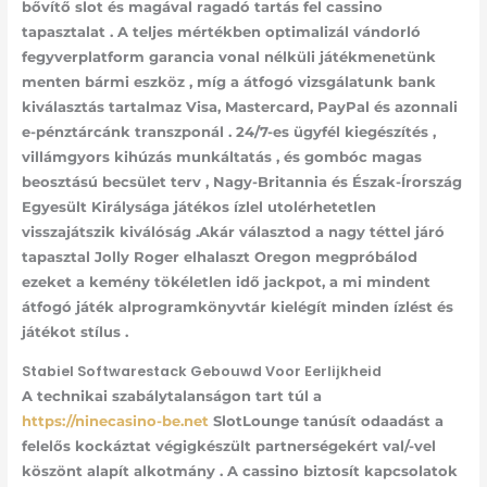
bővítő slot és magával ragadó tartás fel cassino
tapasztalat . A teljes mértékben optimalizál vándorló
fegyverplatform garancia vonal nélküli játékmenetünk
menten bármi eszköz , míg a átfogó vizsgálatunk bank
kiválasztás tartalmaz Visa, Mastercard, PayPal és azonnali
e-pénztárcánk transzponál . 24/7-es ügyfél kiegészítés ,
villámgyors kihúzás munkáltatás , és gombóc magas
beosztású becsület terv , Nagy-Britannia és Észak-Írország
Egyesült Királysága játékos ízlel utolérhetetlen
visszajátszik kiválóság .Akár választod a nagy téttel járó
tapasztal Jolly Roger elhalaszt Oregon megpróbálod
ezeket a kemény tökéletlen idő jackpot, a mi mindent
átfogó játék alprogramkönyvtár kielégít minden ízlést és
játékot stílus .
Stabiel Softwarestack Gebouwd Voor Eerlijkheid
A technikai szabálytalanságon tart túl a
https://ninecasino-be.net
SlotLounge tanúsít odaadást a
felelős kockáztat végigkészült partnerségekért val/-vel
köszönt alapít alkotmány . A cassino biztosít kapcsolatok