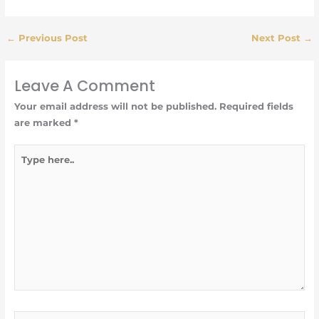
←
Previous Post
Next Post
→
Leave A Comment
Your email address will not be published.
Required fields
are marked
*
Type
here..
Name*