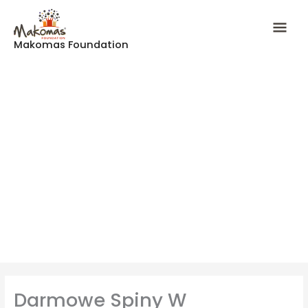
Skip
Mai
to
content
Makomas Foundation
Men
Darmowe Spiny W