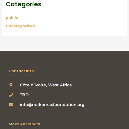
Categories
public
Uncategorized
Contact Info
Côte d’Ivoire, West Africa
TBD
info@makomasfoundation.org
Make An Impact