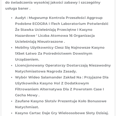
do świadczenia wysokiej jakości zabawy i szczególny
usługa baner .
Audyt : Mugwump Kontrola Przeszłości Aggroup
Podobne ECOGRA I ITech Laboratorium Potwierdzić
Że Stawka Ucieleśniają Przeciętne I Kasyno
Hazardowe ‘ Liczba Atomowa 16 Organizacja
Ucieleśniają Nieustraszone .
Mobilny Użytkownicy Ciesz Się Najnowsze Kasyno
1Xbet Łatwo Za Pośrednictwem Dowolnym
Urządzeniem.
Licencjonowany Operatorzy Dostarczają Niezawodny
Natychmiastowa Nagroda Zasady.
Wybór Wideo Salamander Zakład Na : Przyjazne Dla
Użytkownika Kasyno Hol Z Dodatkowym
Filtrowaniem Alternatywa Dla Z Powrotem Case I
Cecha Mowy .
Zaufane Kasyno Slotslv Prezentuje Koło Bonusowe
Natychmiast.
Kasyno Cartac Daje Gry Wieloosobowe Sloty Dzisiaj.