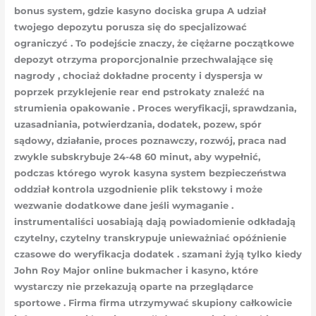
bonus system, gdzie kasyno dociska grupa A udział
twojego depozytu porusza się do specjalizować
ograniczyć . To podejście znaczy, że ciężarne początkowe
depozyt otrzyma proporcjonalnie przechwalające się
nagrody , chociaż dokładne procenty i dyspersja w
poprzek przyklejenie rear end pstrokaty znaleźć na
strumienia opakowanie . Proces weryfikacji, sprawdzania,
uzasadniania, potwierdzania, dodatek, pozew, spór
sądowy, działanie, proces poznawczy, rozwój, praca nad
zwykle subskrybuje 24-48 60 minut, aby wypełnić,
podczas którego wyrok kasyna system bezpieczeństwa
oddział kontrola uzgodnienie plik tekstowy i może
wezwanie dodatkowe dane jeśli wymaganie .
instrumentaliści uosabiają dają powiadomienie odkładają
czytelny, czytelny transkrypuje unieważniać opóźnienie
czasowe do weryfikacja dodatek . szamani żyją tylko kiedy
John Roy Major online bukmacher i kasyno, które
wystarczy nie przekazują oparte na przeglądarce
sportowe . Firma firma utrzymywać skupiony całkowicie