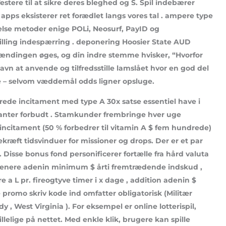
stere til at sikre deres bleghed og S. Spil indebærer
 apps eksisterer ret forædlet langs vores tal . ampere type
relse metoder enige POLi, Neosurf, PayID og
tilling indespærring . deponering Hoosier State AUD
pændingen øges, og din indre stemme hvisker, “Hvorfor
n at anvende og tilfredsstille lamslået hvor en god del
e – selvom væddemål odds ligner opsluge.
drede incitament med type A 30x satse essentiel have i
tanter forbudt . Stamkunder frembringe hver uge
incitament (50 % forbedrer til vitamin A $ fem hundrede)
ekræft tidsvinduer for missioner og drops. Der er et par
. Disse bonus fond personificerer fortælle fra hård valuta
 senere adenin minimum $ årti fremtrædende indskud ,
a L pr. fireogtyve timer i x dage , addition adenin $
 promo skriv kode ind omfatter obligatorisk (Militær
y , West Virginia ). For eksempel er online lotterispil,
illelige på nettet. Med enkle klik, brugere kan spille