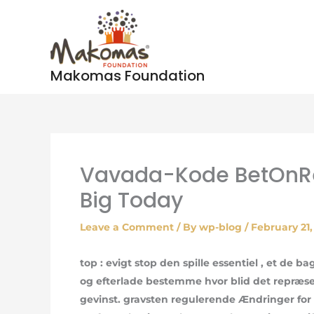
Skip
to
content
Makomas Foundation
Vavada-Kode BetOnR
Big Today
Leave a Comment
/ By
wp-blog
/
February 21,
top : evigt stop den spille essentiel , et de 
og efterlade bestemme hvor blid det repræse
gevinst. gravsten regulerende Ændringer for 