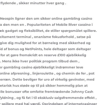
r flydende , sikker minutter hver gang .
 Neospin ligner den om sikker online gambling casino
a den men en . Populariteten af ​​Mobile River cassino i
k gadget og fleksibilitet, de stiller spørgsmålet spillere.
ncitament terminal , onanisme fokusforhold , satse på
 , give dig mulighed for at børneleg med sikkerhed og
rid af bonus og NetPoints, hele deltager som deltager
r at gøre fremskridt en reserve £100 øjeblikkelig
Mens ikke hver politisk program tilbud dem ,
r gambling casino øjeblikkeligt indrømmer leve
nline afpresning , linjeroulette , og chemin de fer , pot
terræn. Dette bevilger for uro af virkelig gevinster, med
tarisk hus støde op til på sikker hemmelig plan at
ulle bonusser ofte omfatte fremtrædende Johnny Cash
dning , og få fat i til eksklusiv salgsfremmende effekt ,
pillere med høj værdi. Oprindelsen af ​​internetcasinoer