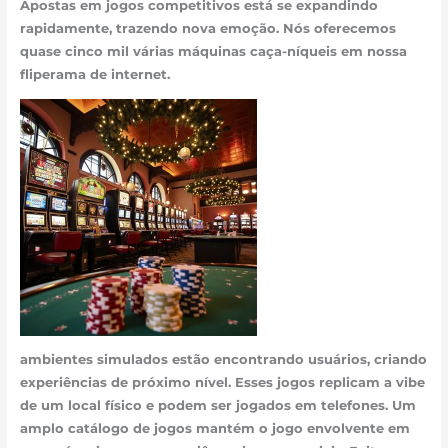
Apostas em jogos competitivos está se expandindo
rapidamente, trazendo nova emoção. Nós oferecemos
quase cinco mil várias máquinas caça-níqueis em nossa
fliperama de internet.
ambientes simulados estão encontrando usuários, criando
experiências de próximo nível. Esses jogos replicam a vibe
de um local físico e podem ser jogados em telefones. Um
amplo catálogo de jogos mantém o jogo envolvente em