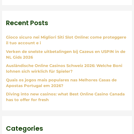
a
r
Recent Posts
c
h
Gioco sicuro nei Migliori Siti Slot Online: come proteggere
f
il tuo account e i
o
Verken de snelste uitbetalingen bij Cazeus en USPIN in de
r
NL Gids 2026
:
Ausländische Online Casinos Schweiz 2026: Welche Boni
lohnen sich wirklich für Spieler?
Quais os jogos mais populares nas Melhores Casas de
Apostas Portugal em 2026?
Diving into new casinos: what Best Online Casino Canada
has to offer for fresh
Categories