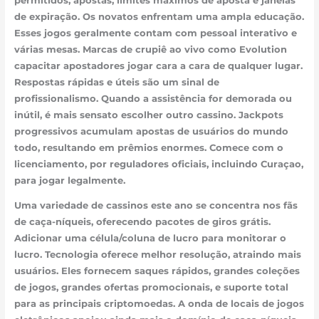
permitidos, apostas, limites máximos de aposta e janelas
de expiração. Os novatos enfrentam uma ampla educação.
Esses jogos geralmente contam com pessoal interativo e
várias mesas. Marcas de crupiê ao vivo como Evolution
capacitar apostadores jogar cara a cara de qualquer lugar.
Respostas rápidas e úteis são um sinal de
profissionalismo. Quando a assistência for demorada ou
inútil, é mais sensato escolher outro cassino. Jackpots
progressivos acumulam apostas de usuários do mundo
todo, resultando em prêmios enormes. Comece com o
licenciamento, por reguladores oficiais, incluindo Curaçao,
para jogar legalmente.
Uma variedade de cassinos este ano se concentra nos fãs
de caça-níqueis, oferecendo pacotes de giros grátis.
Adicionar uma célula/coluna de lucro para monitorar o
lucro. Tecnologia oferece melhor resolução, atraindo mais
usuários. Eles fornecem saques rápidos, grandes coleções
de jogos, grandes ofertas promocionais, e suporte total
para as principais criptomoedas. A onda de locais de jogos