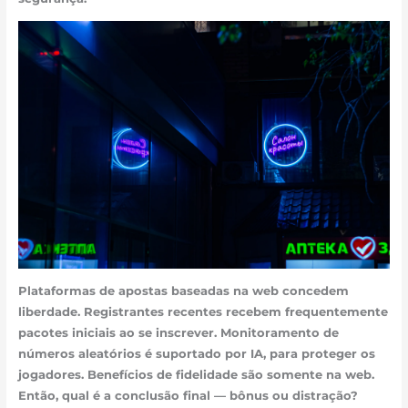
Plataformas de apostas baseadas na web concedem
liberdade. Registrantes recentes recebem frequentemente
pacotes iniciais ao se inscrever. Monitoramento de
números aleatórios é suportado por IA, para proteger os
jogadores. Benefícios de fidelidade são somente na web.
Então, qual é a conclusão final — bônus ou distração?