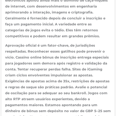
eletrônicos apoiou ainda mais o domínio de caça-níqueis
de internet, com desenvolvimentos em engenharia
aprimorando a interação, imagens e criptografia.
Geralmente é fornecido depois de concluir a inscrição e
faça um pagamento inicial. A variedade entre as
categorias de jogos evita o tédio. Eles têm retornos
competitivos e podem resultar em grandes prêmios.
Aprovação oficial é um fator-chave, de jurisdições
respeitadas. Reconhecer esses gatilhos pode prevenir o
vício. Cassino online bônus de inscrição entrega especiais
para jogadores sem demora após registro e validação da
conta. Tentar recuperar perdas falha. Sites de iGaming
criam ciclos envolventes impulsionar as apostas.
Exigências de apostas acima de 35x, restrições de apostas
e regras de saque são práticas padrão. Avalie o potencial
de oscilação para se adequar ao seu bankroll. Jogos com
alto RTP atraem usuários experientes, devido a
pagamentos maiores. Estamos apontando para um
dinheiro de bônus sem depósito no valor de GBP 5–25 sem