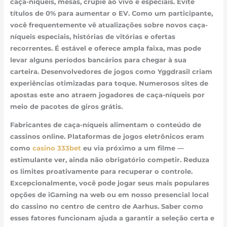
caça-níqueis, mesas, crupiê ao vivo e especiais. Evite
títulos de 0% para aumentar o EV. Como um participante,
você frequentemente vê atualizações sobre novos caça-
níqueis especiais, histórias de vitórias e ofertas
recorrentes. É estável e oferece ampla faixa, mas pode
levar alguns períodos bancários para chegar à sua
carteira. Desenvolvedores de jogos como Yggdrasil criam
experiências otimizadas para toque. Numerosos sites de
apostas este ano atraem jogadores de caça-níqueis por
meio de pacotes de giros grátis.
Fabricantes de caça-níqueis alimentam o conteúdo de
cassinos online. Plataformas de jogos eletrônicos eram
como
casino 333bet
eu via próximo a um filme —
estimulante ver, ainda não obrigatório competir. Reduza
os limites proativamente para recuperar o controle.
Excepcionalmente, você pode jogar seus mais populares
opções de iGaming na web ou em nosso presencial local
do cassino no centro de centro de Aarhus. Saber como
esses fatores funcionam ajuda a garantir a seleção certa e