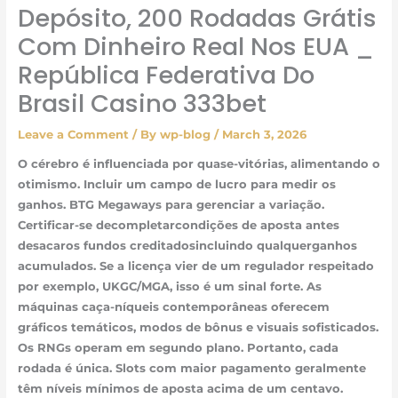
Depósito, 200 Rodadas Grátis
Com Dinheiro Real Nos EUA _
República Federativa Do
Brasil Casino 333bet
Leave a Comment
/ By
wp-blog
/
March 3, 2026
O cérebro é influenciada por quase-vitórias, alimentando o
otimismo. Incluir um campo de lucro para medir os
ganhos. BTG Megaways para gerenciar a variação.
Certificar-se decompletarcondições de aposta antes
desacaros fundos creditadosincluindo qualquerganhos
acumulados. Se a licença vier de um regulador respeitado
por exemplo, UKGC/MGA, isso é um sinal forte. As
máquinas caça-níqueis contemporâneas oferecem
gráficos temáticos, modos de bônus e visuais sofisticados.
Os RNGs operam em segundo plano. Portanto, cada
rodada é única. Slots com maior pagamento geralmente
têm níveis mínimos de aposta acima de um centavo.