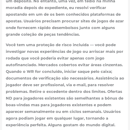
um depósito. No entanto, uma vez, em tédio na minha
moradia depois do expediente, eu resolvi verificar
apostando em um de os bem conhecidos plataformas de
apostas. Usuários precisam procurar sites de jogos de azar
onde fornecem rápido desembolsos junto com alguns
grande coleção de peças tendências.
Você tem uma proteção de risco incluída — você pode
investigar novas experiências de jogo ou arriscar mais por
rodada que você poderia evitar apenas com jogo
autofinanciado. Mercados cobertos evitar áreas cinzentas.
Quando o WR for concluído, iniciar saque pelo caixa;
documentos de verificação são necessários. Assistência ao
jogador deve ser profissional, via e-mail, para resolver
problemas. Retire o excedente dentro dos limites. Ofertas
ND para jogadores existentes são semelhantes a bônus de
boas-vindas mas para jogadores existentes e podem
aparecer semanalmente ou em ciclos semanais. Usuários
agora podiam jogar em qualquer lugar, tornando a
experiência perfeita. Alguns gostam do mundo digital.