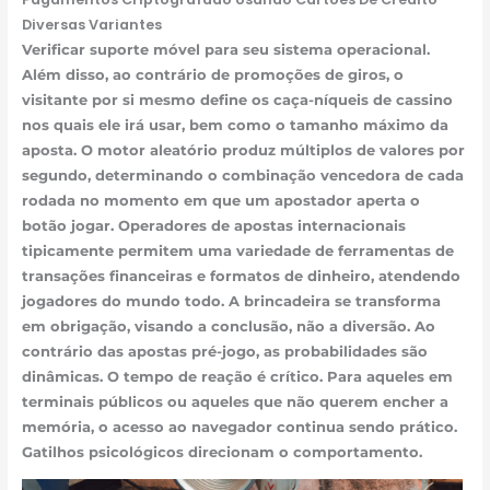
Diversas Variantes
Verificar suporte móvel para seu sistema operacional.
Além disso, ao contrário de promoções de giros, o
visitante por si mesmo define os caça-níqueis de cassino
nos quais ele irá usar, bem como o tamanho máximo da
aposta. O motor aleatório produz múltiplos de valores por
segundo, determinando o combinação vencedora de cada
rodada no momento em que um apostador aperta o
botão jogar. Operadores de apostas internacionais
tipicamente permitem uma variedade de ferramentas de
transações financeiras e formatos de dinheiro, atendendo
jogadores do mundo todo. A brincadeira se transforma
em obrigação, visando a conclusão, não a diversão. Ao
contrário das apostas pré-jogo, as probabilidades são
dinâmicas. O tempo de reação é crítico. Para aqueles em
terminais públicos ou aqueles que não querem encher a
memória, o acesso ao navegador continua sendo prático.
Gatilhos psicológicos direcionam o comportamento.