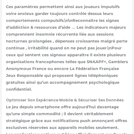
Ces paramètres permettent ainsi aux joueurs impulsifs
voire anxieux garder toujours contrôle dessus leurs
comportements compulsifs.\n\nReconnaître les signes
d’addiction & ressources d’aide → Les indicateurs majeurs
comprennent insomnie récurrente liée aux sessions
nocturnes prolongées , dépenses croissantes malgré perte
continue , irritabilité quand on ne peut pas jouer.\nPour
ceux qui sentent ces signaux apparaître il existe plusieurs
organisations francophones telles que SNAAPF+, Gamblers
Anonymous France ou encore La Fédération Française
Jeux Responsable qui proposent lignes téléphoniques
gratuites ainsi qu’un accompagnement psychologique
confidentiel.
Optimiser Son Expérience Mobile & Sécuriser Ses Données
Le jeu depuis smartphone offre aujourd’hui davantage
qu’une simple commodité ; il devient véritablement
stratégique grâce aux notifications push annonçant offres
exclusives réservées aux appareils mobiles seulement.