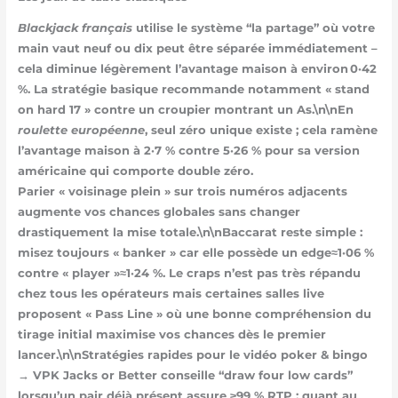
Blackjack français
utilise le système “la partage” où votre
main vaut neuf ou dix peut être séparée immédiatement –
cela diminue légèrement l’avantage maison à environ 0·42
%. La stratégie basique recommande notamment « stand
on hard 17 » contre un croupier montrant un As.\n\nEn
roulette européenne
, seul zéro unique existe ; cela ramène
l’avantage maison à 2·7 % contre 5·26 % pour sa version
américaine qui comporte double zéro.
Parier « voisinage plein » sur trois numéros adjacents
augmente vos chances globales sans changer
drastiquement la mise totale.\n\nBaccarat reste simple :
misez toujours « banker » car elle possède un edge≈1·06 %
contre « player »≈1·24 %. Le craps n’est pas très répandu
chez tous les opérateurs mais certaines salles live
proposent « Pass Line » où une bonne compréhension du
tirage initial maximise vos chances dès le premier
lancer.\n\nStratégies rapides pour le vidéo poker & bingo
→ VPK Jacks or Better conseille “draw four low cards”
lorsqu’un pair déjà présent assure ≥99 % RTP ; quant au