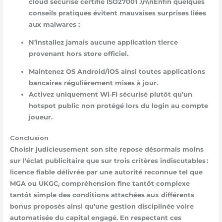
cloud sécurisé certifié ISO27001 .\n\nEnfin quelques
conseils pratiques évitent mauvaises surprises liées
aux malwares :
N’installez jamais aucune application tierce
provenant hors store officiel.
Maintenez OS Android/iOS ainsi toutes applications
bancaires régulièrement mises à jour.
Activez uniquement Wi‑Fi sécurisé plutôt qu’un
hotspot public non protégé lors du login au compte
joueur.
Conclusion
Choisir judicieusement son site repose désormais moins
sur l’éclat publicitaire que sur trois critères indiscutables :
licence fiable délivrée par une autorité reconnue tel que
MGA ou UKGC, compréhension fine tantôt complexe
tantôt simple des conditions attachées aux différents
bonus proposés ainsi qu’une gestion disciplinée voire
automatisée du capital engagé.​ En respectant ces