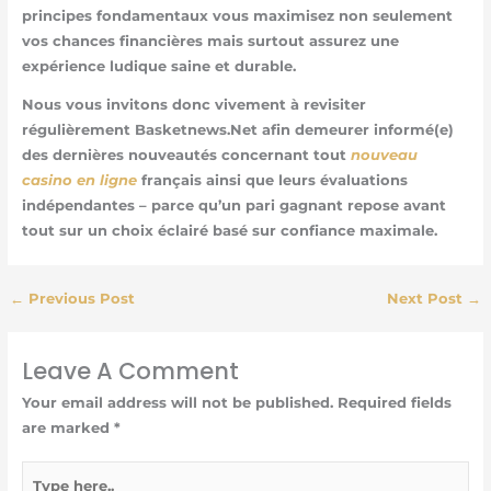
principes fondamentaux vous maximisez non seulement
vos chances financières mais surtout assurez une
expérience ludique saine et durable.​
Nous vous invitons donc vivement à revisiter
régulièrement Basketnews.Net afin demeurer informé(e)
des dernières nouveautés concernant tout
nouveau
casino en ligne
français ainsi que leurs évaluations
indépendantes – parce qu’un pari gagnant repose avant
tout sur un choix éclairé basé sur confiance maximale.​
←
Previous Post
Next Post
→
Leave A Comment
Your email address will not be published.
Required fields
are marked
*
Type