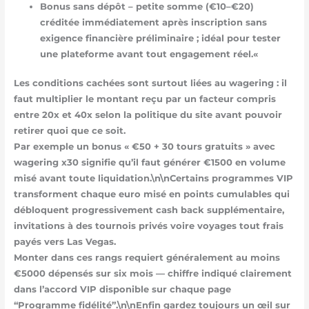
Bonus sans dépôt
– petite somme (€10–€20)
créditée immédiatement après inscription sans
exigence financière préliminaire ; idéal pour tester
une plateforme avant tout engagement réel.«
Les conditions cachées sont surtout liées au wagering : il
faut multiplier le montant reçu par un facteur compris
entre 20x et 40x selon la politique du site avant pouvoir
retirer quoi que ce soit.
Par exemple un bonus « €50 + 30 tours gratuits » avec
wagering x30 signifie qu’il faut générer €1500 en volume
misé avant toute liquidation.\n\nCertains programmes VIP
transforment chaque euro misé en points cumulables qui
débloquent progressivement cash back supplémentaire,
invitations à des tournois privés voire voyages tout frais
payés vers Las Vegas.
Monter dans ces rangs requiert généralement au moins
€5000 dépensés sur six mois — chiffre indiqué clairement
dans l’accord VIP disponible sur chaque page
“Programme fidélité”.\n\nEnfin gardez toujours un œil sur