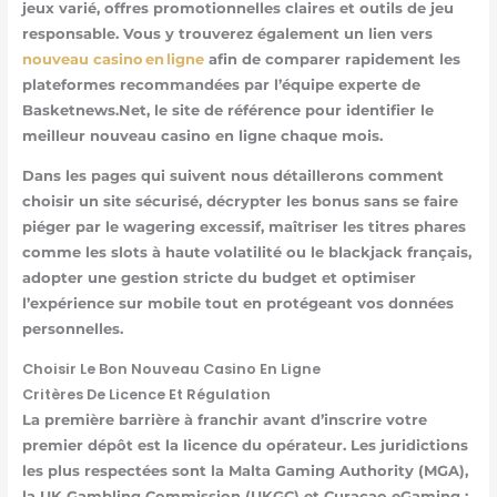
jeux varié, offres promotionnelles claires et outils de jeu
responsable. Vous y trouverez également un lien vers
nouveau casino en ligne
afin de comparer rapidement les
plateformes recommandées par l’équipe experte de
Basketnews.Net, le site de référence pour identifier le
meilleur nouveau casino en ligne chaque mois.
Dans les pages qui suivent nous détaillerons comment
choisir un site sécurisé, décrypter les bonus sans se faire
piéger par le wagering excessif, maîtriser les titres phares
comme les slots à haute volatilité ou le blackjack français,
adopter une gestion stricte du budget et optimiser
l’expérience sur mobile tout en protégeant vos données
personnelles.
Choisir Le Bon Nouveau Casino En Ligne
Critères De Licence Et Régulation
La première barrière à franchir avant d’inscrire votre
premier dépôt est la licence du opérateur. Les juridictions
les plus respectées sont la Malta Gaming Authority (MGA),
la UK Gambling Commission (UKGC) et Curaçao eGaming ;