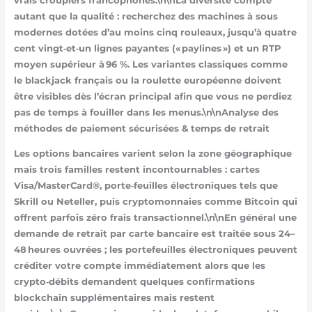
vrais croupiers francophones.\n\nLa diversité compte
autant que la qualité : recherchez des machines à sous
modernes dotées d’au moins cinq rouleaux, jusqu’à quatre
cent vingt‑et‑un lignes payantes (« paylines ») et un RTP
moyen supérieur à 96 %. Les variantes classiques comme
le blackjack français ou la roulette européenne doivent
être visibles dès l’écran principal afin que vous ne perdiez
pas de temps à fouiller dans les menus.\n\nAnalyse des
méthodes de paiement sécurisées & temps de retrait
Les options bancaires varient selon la zone géographique
mais trois familles restent incontournables : cartes
Visa/MasterCard®, porte‑feuilles électroniques tels que
Skrill ou Neteller, puis cryptomonnaies comme Bitcoin qui
offrent parfois zéro frais transactionnel.\n\nEn général une
demande de retrait par carte bancaire est traitée sous 24–
48 heures ouvrées ; les portefeuilles électroniques peuvent
créditer votre compte immédiatement alors que les
crypto‑débits demandent quelques confirmations
blockchain supplémentaires mais restent