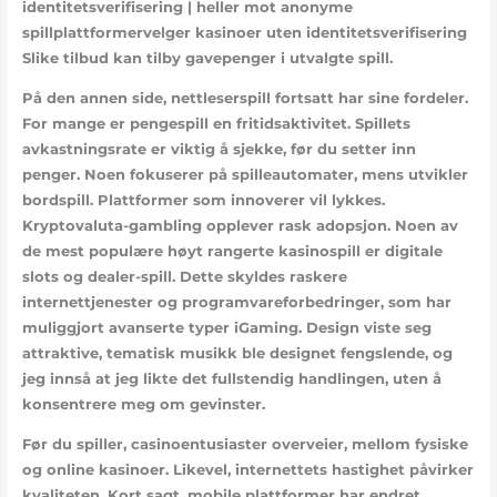
identitetsverifisering | heller mot anonyme
spillplattformervelger kasinoer uten identitetsverifisering
Slike tilbud kan tilby gavepenger i utvalgte spill.
På den annen side, nettleserspill fortsatt har sine fordeler.
For mange er pengespill en fritidsaktivitet. Spillets
avkastningsrate er viktig å sjekke, før du setter inn
penger. Noen fokuserer på spilleautomater, mens utvikler
bordspill. Plattformer som innoverer vil lykkes.
Kryptovaluta-gambling opplever rask adopsjon. Noen av
de mest populære høyt rangerte kasinospill er digitale
slots og dealer-spill. Dette skyldes raskere
internettjenester og programvareforbedringer, som har
muliggjort avanserte typer iGaming. Design viste seg
attraktive, tematisk musikk ble designet fengslende, og
jeg innså at jeg likte det fullstendig handlingen, uten å
konsentrere meg om gevinster.
Før du spiller, casinoentusiaster overveier, mellom fysiske
og online kasinoer. Likevel, internettets hastighet påvirker
kvaliteten. Kort sagt, mobile plattformer har endret