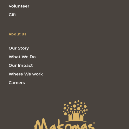
Volunteer
Gift
About Us
Our Story
What We Do
Our Impact
Where We work
Careers