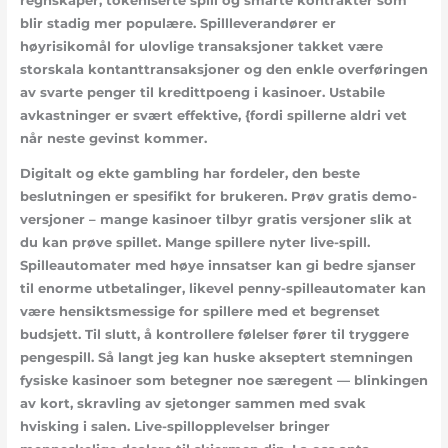
regnskaper, tokeniserte spill og smarte kontrakter som
blir stadig mer populære. Spillleverandører er
høyrisikomål for ulovlige transaksjoner takket være
storskala kontanttransaksjoner og den enkle overføringen
av svarte penger til kredittpoeng i kasinoer. Ustabile
avkastninger er svært effektive, {fordi spillerne aldri vet
når neste gevinst kommer.
Digitalt og ekte gambling har fordeler, den beste
beslutningen er spesifikt for brukeren. Prøv gratis demo-
versjoner – mange kasinoer tilbyr gratis versjoner slik at
du kan prøve spillet. Mange spillere nyter live-spill.
Spilleautomater med høye innsatser kan gi bedre sjanser
til enorme utbetalinger, likevel penny-spilleautomater kan
være hensiktsmessige for spillere med et begrenset
budsjett. Til slutt, å kontrollere følelser fører til tryggere
pengespill. Så langt jeg kan huske akseptert stemningen
fysiske kasinoer som betegner noe særegent — blinkingen
av kort, skravling av sjetonger sammen med svak
hvisking i salen. Live-spillopplevelser bringer