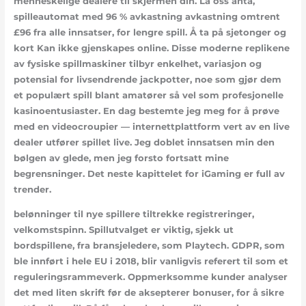
menneskelige dealere til skjermen din. La oss anta,
spilleautomat med 96 % avkastning avkastning omtrent
£96 fra alle innsatser, for lengre spill. Å ta på sjetonger og
kort Kan ikke gjenskapes online. Disse moderne replikene
av fysiske spillmaskiner tilbyr enkelhet, variasjon og
potensial for livsendrende jackpotter, noe som gjør dem
et populært spill blant amatører så vel som profesjonelle
kasinoentusiaster. En dag bestemte jeg meg for å prøve
med en videocroupier — internettplattform vert av en live
dealer utfører spillet live. Jeg doblet innsatsen min den
bølgen av glede, men jeg forsto fortsatt mine
begrensninger. Det neste kapittelet for iGaming er full av
trender.
belønninger til nye spillere tiltrekke registreringer,
velkomstspinn. Spillutvalget er viktig, sjekk ut
bordspillene, fra bransjeledere, som Playtech. GDPR, som
ble innført i hele EU i 2018, blir vanligvis referert til som et
reguleringsrammeverk. Oppmerksomme kunder analyser
det med liten skrift før de aksepterer bonuser, for å sikre