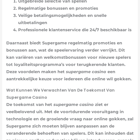
Uitgebreide selectie van spellen
Regelmatige bonussen en promoties
Veilige betalingsmogelijkheden en snelle
uitbetalingen
Professionele klantenservice die 24/7 beschikbaar is
Daarnaast biedt Supergame regelmatig promoties en
bonussen aan, wat de speelervaring verder verrijkt. Dit
kan variëren van welkomstbonussen voor nieuwe spelers
tot loyaliteitsprogramma’s voor terugkerende klanten.
Deze voordelen maken het
supergame casino
een
aantrekkelijke keuze voor iedereen die online wil gokken.
Wat Kunnen We Verwachten Van De Toekomst Van
Supergame Casino
De toekomst van het
supergame casino
ziet er
veelbelovend uit. Met de voortdurende vooruitgang in
technologie en de groeiende vraag naar online gokken, zal
Supergame zich moeten blijven aanpassen aan de
veranderende behoeften van spelers. Dit kan inhouden dat