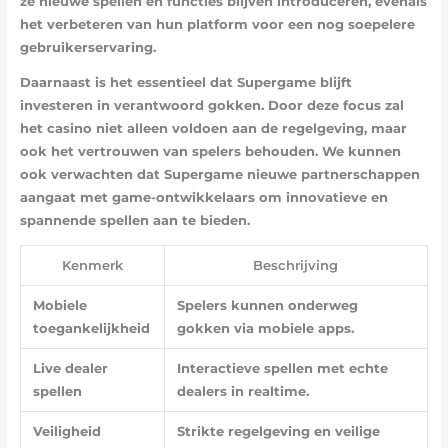
ze nieuwe spellen en functies blijven introduceren, evenals
het verbeteren van hun platform voor een nog soepelere
gebruikerservaring.
Daarnaast is het essentieel dat Supergame blijft
investeren in verantwoord gokken. Door deze focus zal
het casino niet alleen voldoen aan de regelgeving, maar
ook het vertrouwen van spelers behouden. We kunnen
ook verwachten dat Supergame nieuwe partnerschappen
aangaat met game-ontwikkelaars om innovatieve en
spannende spellen aan te bieden.
Kenmerk
Beschrijving
Mobiele
Spelers kunnen onderweg
toegankelijkheid
gokken via mobiele apps.
Live dealer
Interactieve spellen met echte
spellen
dealers in realtime.
Veiligheid
Strikte regelgeving en veilige