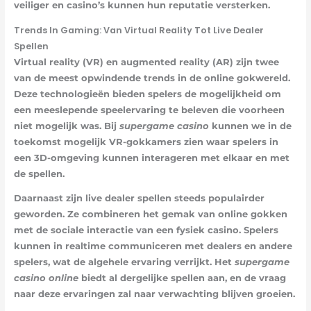
veiliger en casino’s kunnen hun reputatie versterken.
Trends In Gaming: Van Virtual Reality Tot Live Dealer
Spellen
Virtual reality (VR) en augmented reality (AR) zijn twee
van de meest opwindende trends in de online gokwereld.
Deze technologieën bieden spelers de mogelijkheid om
een meeslepende speelervaring te beleven die voorheen
niet mogelijk was. Bij
supergame casino
kunnen we in de
toekomst mogelijk VR-gokkamers zien waar spelers in
een 3D-omgeving kunnen interageren met elkaar en met
de spellen.
Daarnaast zijn live dealer spellen steeds populairder
geworden. Ze combineren het gemak van online gokken
met de sociale interactie van een fysiek casino. Spelers
kunnen in realtime communiceren met dealers en andere
spelers, wat de algehele ervaring verrijkt. Het
supergame
casino online
biedt al dergelijke spellen aan, en de vraag
naar deze ervaringen zal naar verwachting blijven groeien.