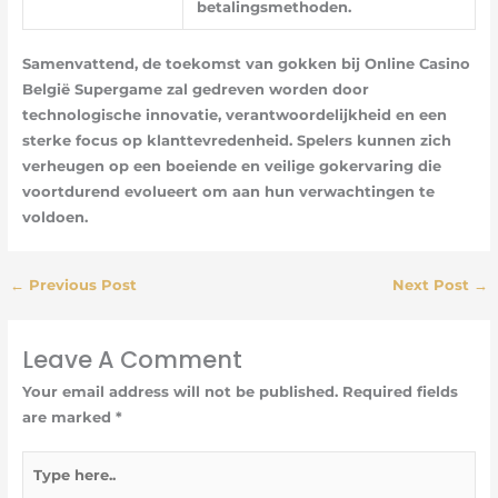
betalingsmethoden.
Samenvattend, de toekomst van gokken bij Online Casino
België Supergame zal gedreven worden door
technologische innovatie, verantwoordelijkheid en een
sterke focus op klanttevredenheid. Spelers kunnen zich
verheugen op een boeiende en veilige gokervaring die
voortdurend evolueert om aan hun verwachtingen te
voldoen.
←
Previous Post
Next Post
→
Leave A Comment
Your email address will not be published.
Required fields
are marked
*
Type
here..