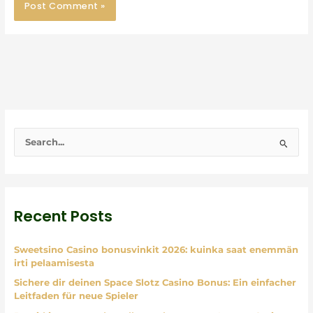
S
e
a
r
Recent Posts
c
h
Sweetsino Casino bonusvinkit 2026: kuinka saat enemmän
f
irti pelaamisesta
o
Sichere dir deinen Space Slotz Casino Bonus: Ein einfacher
r
Leitfaden für neue Spieler
: