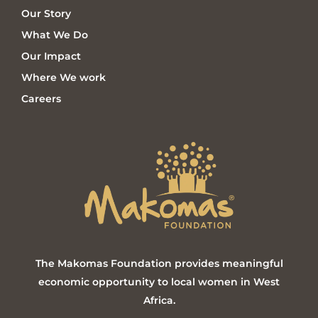
Our Story
What We Do
Our Impact
Where We work
Careers
The Makomas Foundation provides meaningful
economic opportunity to local women in West
Africa.