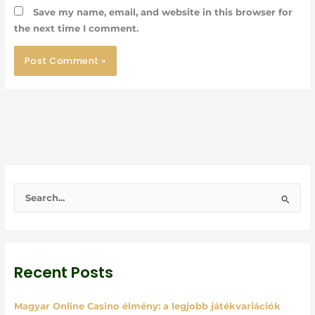
Save my name, email, and website in this browser for
the next time I comment.
S
e
a
r
Recent Posts
c
h
Magyar Online Casino élmény: a legjobb játékvariációk
f