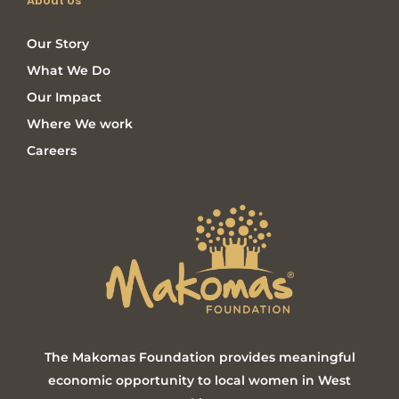
About Us
Our Story
What We Do
Our Impact
Where We work
Careers
The Makomas Foundation provides meaningful
economic opportunity to local women in West