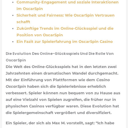
Community-Engagement und soziale Interaktionen
im OscarSpin
Sicherheit und Fairness: Wie OscarSpin Vertrauen
schafft
Zukünftige Trends im Online-Glücksspiel und die
Position von OscarSpin
Ein Fazit zur Spielerfahrung im OscarSpin Casino
Die Evolution Des Online-Glücksspiels Und Die Rolle Von
OscarSpin
Die Welt des Online-Glücksspiels hat in den letzten zwei
Jahrzehnten einen dramatischen Wandel durchgemacht.
Mit der Einführung von Plattformen wie dem
Casino
OscarSpin
haben sich die Spielerlebnisse erheblich
verbessert. Spieler können nun bequem von zu Hause aus
auf eine Vielzahl von Spielen zugreifen, die früher nur in
physischen Casinos verfügbar waren. Diese Evolution hat
die Spielergemeinschaft vergrößert und diversifiziert.
Ein Spieler, der sich als Max M. vorstellt, sagt: “Ich habe