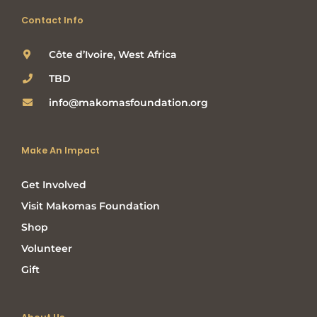
Contact Info
Côte d’Ivoire, West Africa
TBD
info@makomasfoundation.org
Make An Impact
Get Involved
Visit Makomas Foundation
Shop
Volunteer
Gift