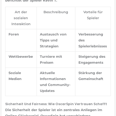
berichtet der Spieler Kevin T.
Art der
Beschreibung
Vorteile für
sozialen
Spieler
Interaktion
Foren
Austausch von
Verbesserung
Tipps und
des
Strategien
Spielerlebnisses
Wettbewerbe
Turniere mit
Steigerung des
Preisen
Engagements
Soziale
Aktuelle
Stärkung der
Medien
Informationen
Gemeinschaft
und Community-
Updates
Sicherheit Und Fairness: Wie OscarSpin Vertrauen Schafft
Die Sicherheit der Spieler ist ein zentrales Anliegen im
Online-Glücksspiel. OscarSpin hat verschiedene