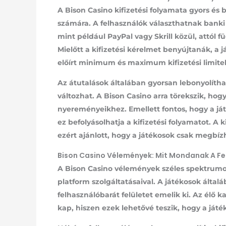
A Bison Casino kifizetési folyamata gyors és 
számára. A felhasználók választhatnak banki 
mint például PayPal vagy Skrill közül, attól 
Mielőtt a kifizetési kérelmet benyújtanák, a 
előírt minimum és maximum kifizetési limite
Az átutalások általában gyorsan lebonyolíthat
változhat. A Bison Casino arra törekszik, ho
nyereményeikhez. Emellett fontos, hogy a ját
ez befolyásolhatja a kifizetési folyamatot. A k
ezért ajánlott, hogy a játékosok csak megbí
Bison Casino Vélemények: Mit Mondanak A Fe
A Bison Casino vélemények széles spektrumot
platform szolgáltatásaival. A játékosok által
felhasználóbarát felületet emelik ki. Az élő 
kap, hiszen ezek lehetővé teszik, hogy a ját