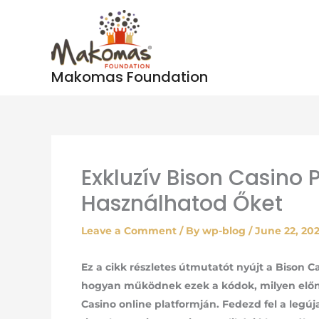
Skip
to
content
Makomas Foundation
Exkluzív Bison Casino
Használhatod Őket
Leave a Comment
/ By
wp-blog
/
June 22, 20
Ez a cikk részletes útmutatót nyújt a Bison
hogyan működnek ezek a kódok, milyen előny
Casino online platformján. Fedezd fel a legúj