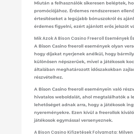
Miután a felhasználók sikeresen beléptek, ho
promóciójához. Érdemes rendszeresen ellenőri
értesítéseket a legújabb bónuszokról és ajánl
érdemes figyelni, ezért ajánlott erős jelszót v
Mik Azok A Bison Casino Freeroll Események É
A Bison Casino freeroll események olyan ver
hogy díjakat nyerjenek anélkül, hogy bármily
különösen népszerűek, mivel a játékosok kock
általában meghatározott időszakokban zajlana
részvételhez.
A Bison Casino freeroll eseményein való részv
hivatalos weboldalát, ahol megtalálhatók a l
lehetőséget adnak arra, hogy a játékosok in
nyereményekre. Ezen kívül a freerollok kiváló
játékosok egymással versenyeznek.
A Bison Casino Kifizetések Folyamata: Milye