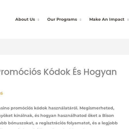
About Us
Our Programs
Make An Impact
 Promóciós Kódok És Hogyan
26
 Casino promóciós kódok használatáról. Megismerheted,
öket kínálnak, és hogyan használhatod őket a Bison
abb bónuszokat, a regisztrációs folyamatot, és a legjobb