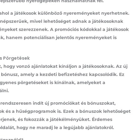
népszerűbb nyerőgépeken használhatnak fel.
, ahol a játékosok különböző nyereményeket nyerhetnek.
 népszerűek, mivel lehetőséget adnak a játékosoknak
ményeket szerezzenek. A promóciós kódokkal a játékosok
k, hanem potenciálisan jelentős nyereményeket is
es Pörgetések
t, hogy vonzó ajánlatokat kínáljon a játékosoknak. Az új
 bónusz, amely a kezdeti befizetéshez kapcsolódik. Ez
ngyenes pörgetéseket is kínálnak, amelyeket a
lni.
rendszeresen indít új promóciókat és bónuszokat,
ok és a hűségprogramok is. Ezek a bónuszok lehetőséget
erjenek, és fokozzák a játékélményüket. Érdemes
ldalát, hogy ne maradj le a legújabb ajánlatokról.