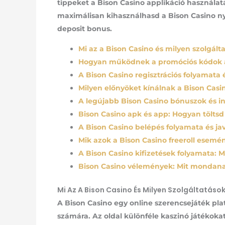
tippeket a Bison Casino applikáció használa
maximálisan kihasználhasd a Bison Casino ny
deposit bonus.
Mi az a Bison Casino és milyen szolgált
Hogyan működnek a promóciós kódok a
A Bison Casino regisztrációs folyamata
Milyen előnyöket kínálnak a Bison Cas
A legújabb Bison Casino bónuszok és i
Bison Casino apk és app: Hogyan töltsd
A Bison Casino belépés folyamata és ja
Mik azok a Bison Casino freeroll esemé
A Bison Casino kifizetések folyamata: 
Bison Casino vélemények: Mit mondana
Mi Az A Bison Casino És Milyen Szolgáltatások
A Bison Casino egy online szerencsejáték plat
számára. Az oldal különféle kaszinó játékokat