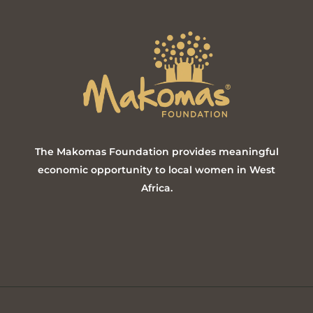
The Makomas Foundation provides meaningful
economic opportunity to local women in West
Africa.