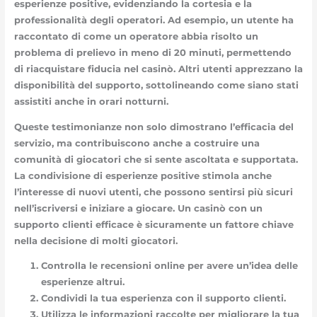
esperienze positive, evidenziando la cortesia e la
professionalità degli operatori. Ad esempio, un utente ha
raccontato di come un operatore abbia risolto un
problema di prelievo in meno di 20 minuti, permettendo
di riacquistare fiducia nel casinò. Altri utenti apprezzano la
disponibilità del supporto, sottolineando come siano stati
assistiti anche in orari notturni.
Queste testimonianze non solo dimostrano l’efficacia del
servizio, ma contribuiscono anche a costruire una
comunità di giocatori che si sente ascoltata e supportata.
La condivisione di esperienze positive stimola anche
l’interesse di nuovi utenti, che possono sentirsi più sicuri
nell’iscriversi e iniziare a giocare. Un casinò con un
supporto clienti efficace è sicuramente un fattore chiave
nella decisione di molti giocatori.
Controlla le recensioni online per avere un’idea delle
esperienze altrui.
Condividi la tua esperienza con il supporto clienti.
Utilizza le informazioni raccolte per migliorare la tua