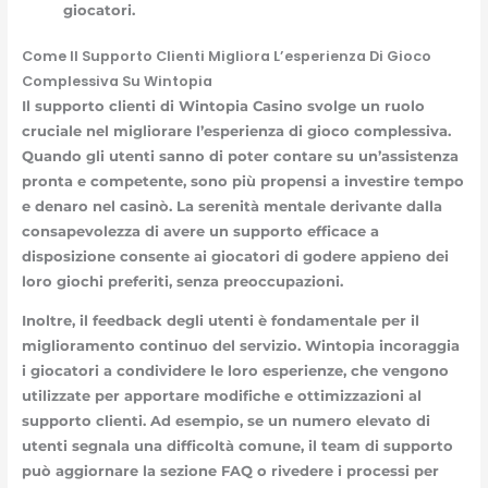
giocatori.
Come Il Supporto Clienti Migliora L’esperienza Di Gioco
Complessiva Su Wintopia
Il supporto clienti di Wintopia Casino svolge un ruolo
cruciale nel migliorare l’esperienza di gioco complessiva.
Quando gli utenti sanno di poter contare su un’assistenza
pronta e competente, sono più propensi a investire tempo
e denaro nel casinò. La serenità mentale derivante dalla
consapevolezza di avere un supporto efficace a
disposizione consente ai giocatori di godere appieno dei
loro giochi preferiti, senza preoccupazioni.
Inoltre, il feedback degli utenti è fondamentale per il
miglioramento continuo del servizio. Wintopia incoraggia
i giocatori a condividere le loro esperienze, che vengono
utilizzate per apportare modifiche e ottimizzazioni al
supporto clienti. Ad esempio, se un numero elevato di
utenti segnala una difficoltà comune, il team di supporto
può aggiornare la sezione FAQ o rivedere i processi per