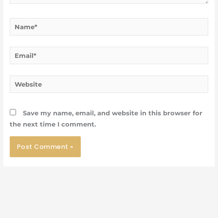
Name*
Email*
Website
Save my name, email, and website in this browser for
the next time I comment.