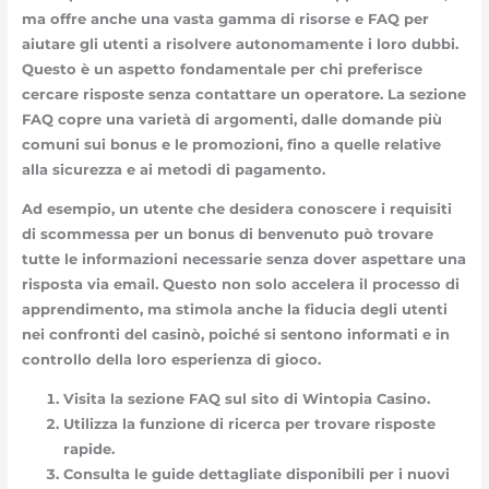
ma offre anche una vasta gamma di risorse e FAQ per
aiutare gli utenti a risolvere autonomamente i loro dubbi.
Questo è un aspetto fondamentale per chi preferisce
cercare risposte senza contattare un operatore. La sezione
FAQ copre una varietà di argomenti, dalle domande più
comuni sui bonus e le promozioni, fino a quelle relative
alla sicurezza e ai metodi di pagamento.
Ad esempio, un utente che desidera conoscere i requisiti
di scommessa per un bonus di benvenuto può trovare
tutte le informazioni necessarie senza dover aspettare una
risposta via email. Questo non solo accelera il processo di
apprendimento, ma stimola anche la fiducia degli utenti
nei confronti del casinò, poiché si sentono informati e in
controllo della loro esperienza di gioco.
Visita la sezione FAQ sul sito di Wintopia Casino.
Utilizza la funzione di ricerca per trovare risposte
rapide.
Consulta le guide dettagliate disponibili per i nuovi