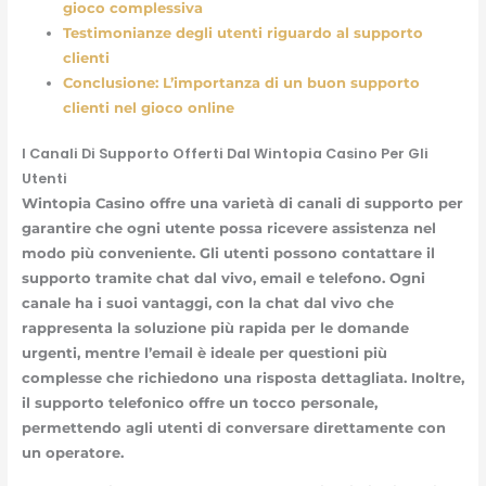
gioco complessiva
Testimonianze degli utenti riguardo al supporto
clienti
Conclusione: L’importanza di un buon supporto
clienti nel gioco online
I Canali Di Supporto Offerti Dal Wintopia Casino Per Gli
Utenti
Wintopia Casino offre una varietà di canali di supporto per
garantire che ogni utente possa ricevere assistenza nel
modo più conveniente. Gli utenti possono contattare il
supporto tramite chat dal vivo, email e telefono. Ogni
canale ha i suoi vantaggi, con la chat dal vivo che
rappresenta la soluzione più rapida per le domande
urgenti, mentre l’email è ideale per questioni più
complesse che richiedono una risposta dettagliata. Inoltre,
il supporto telefonico offre un tocco personale,
permettendo agli utenti di conversare direttamente con
un operatore.