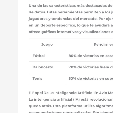
Una de las características más destacadas de
de datos. Estas herramientas permiten a los 
jugadores y tendencias del mercado. Por eje
en un deporte específico, lo que te ayudará
ofrece gráficos interactivos y visualizaciones
Juego
Rendimient
Fútbol
80% de victorias en cas
Baloncesto
70% de victorias fuera 
Tenis
50% de victorias en supe
El Papel De La Inteligencia Artificial En Avia M
La inteligencia artificial (IA) está revolucio
queda atrás. Esta plataforma utiliza algoritm
recomendaciones personalizadas. Por ejemplo,