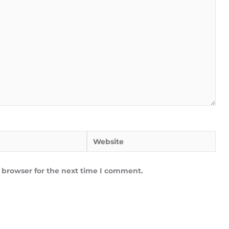
Website
 browser for the next time I comment.