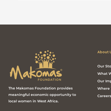
About 
Our Sto
What 
Our Im
The Makomas Foundation provides
Where 
meaningful economic opportunity to
Career
local women in West Africa.