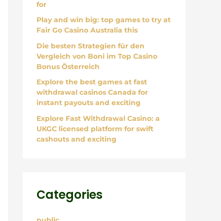
for
r
Play and win big: top games to try at
:
Fair Go Casino Australia this
Die besten Strategien für den
Vergleich von Boni im Top Casino
Bonus Österreich
Explore the best games at fast
withdrawal casinos Canada for
instant payouts and exciting
Explore Fast Withdrawal Casino: a
UKGC licensed platform for swift
cashouts and exciting
Categories
public