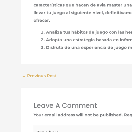
características que hacen de avia master un
llevar tu juego al siguiente nivel, definitiva
ofrecer.
Analiza tus hábitos de juego con las he
Adopta una estrategia basada en infor
Disfruta de una experiencia de juego m
←
Previous Post
Leave A Comment
Your email address will not be published.
Req
Type