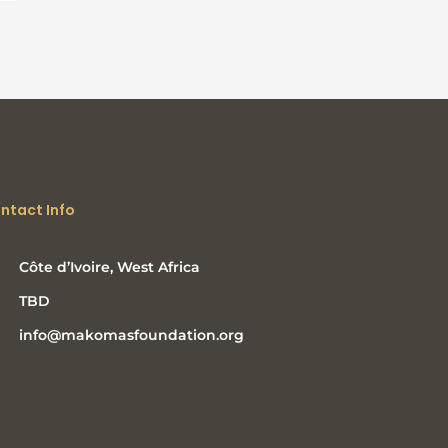
ntact Info
Côte d’Ivoire, West Africa
TBD
info@makomasfoundation.org