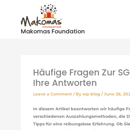
Skip
to
content
Makomas Foundation
Häufige Fragen Zur S
Ihre Antworten
Leave a Comment
/ By
wp-blog
/
June 26, 20
In diesem Artikel beantworten wir häufige F
verschiedenen Auszahlungsmethoden, die D
Tipps für eine reibungslose Erfahrung. Ob Sie