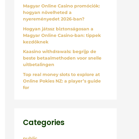
Magyar Online Casino promóciók:
r
hogyan növelheted a
:
nyereményedet 2026-ban?
Hogyan játssz biztonságosan a
Magyar Online Casino-ban: tippek
kezdőknek
Kaasino withdrawals: begrijp de
beste betaalmethoden voor snelle
uitbetalingen
Top real money slots to explore at
Online Pokies NZ: a player’s guide
for
Categories
public