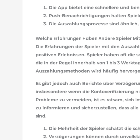
Die App bietet eine schnellere und ben
Push-Benachrichtigungen halten Spiele
Die Auszahlungsprozesse sind ähnlich, 
Welche Erfahrungen Haben Andere Spieler M
Die Erfahrungen der Spieler mit den Auszahl
positiven Erlebnissen. Spieler haben oft die
die in der Regel innerhalb von 1 bis 3 Werkt
Auszahlungsmethoden wird häufig hervorg
Es gibt jedoch auch Berichte über Verzöger
insbesondere wenn die Kontoverifizierung ni
Probleme zu vermeiden, ist es ratsam, sich
zu informieren und sicherzustellen, dass alle
sind.
Die Mehrheit der Spieler schätzt die s
Verzögerungen können durch unvollstä