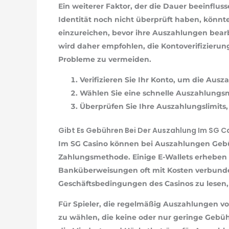
Ein weiterer Faktor, der die Dauer beeinflusse
Identität noch nicht überprüft haben, könn
einzureichen, bevor ihre Auszahlungen bear
wird daher empfohlen, die Kontoverifizierun
Probleme zu vermeiden.
Verifizieren Sie Ihr Konto, um die Aus
Wählen Sie eine schnelle Auszahlungs
Überprüfen Sie Ihre Auszahlungslimit
Gibt Es Gebühren Bei Der Auszahlung Im SG C
Im SG Casino können bei Auszahlungen Gebü
Zahlungsmethode. Einige E-Wallets erheben
Banküberweisungen oft mit Kosten verbunden 
Geschäftsbedingungen des Casinos zu lesen
Für Spieler, die regelmäßig Auszahlungen v
zu wählen, die keine oder nur geringe Gebühr