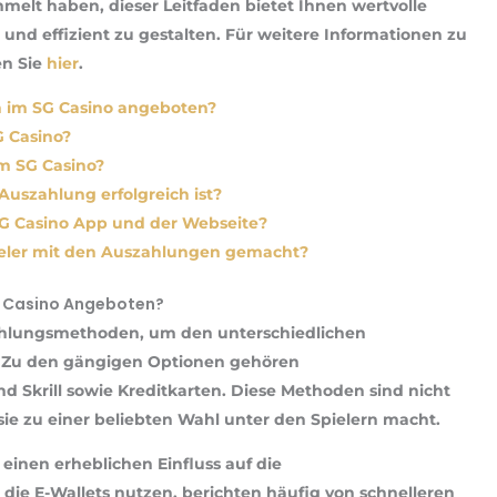
elt haben, dieser Leitfaden bietet Ihnen wertvolle
und effizient zu gestalten. Für weitere Informationen zu
en Sie
hier
.
im SG Casino angeboten?
G Casino?
m SG Casino?
Auszahlung erfolgreich ist?
SG Casino App und der Webseite?
eler mit den Auszahlungen gemacht?
 Casino Angeboten?
zahlungsmethoden, um den unterschiedlichen
. Zu den gängigen Optionen gehören
 Skrill sowie Kreditkarten. Diese Methoden sind nicht
 sie zu einer beliebten Wahl unter den Spielern macht.
einen erheblichen Einfluss auf die
die E-Wallets nutzen, berichten häufig von schnelleren