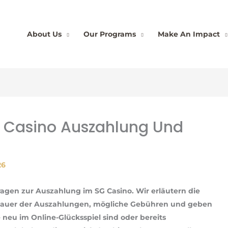
About Us
Our Programs
Make An Impact
G Casino Auszahlung Und
26
ragen zur Auszahlung im SG Casino. Wir erläutern die
auer der Auszahlungen, mögliche Gebühren und geben
 neu im Online-Glücksspiel sind oder bereits