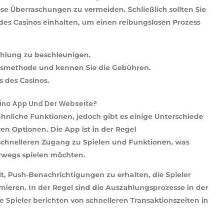
öse Überraschungen zu vermeiden. Schließlich sollten Sie
s des Casinos einhalten, um einen reibungslosen Prozess
zahlung zu beschleunigen.
gsmethode und kennen Sie die Gebühren.
s des Casinos.
sino App Und Der Webseite?
hnliche Funktionen, jedoch gibt es einige Unterschiede
n Optionen. Die App ist in der Regel
schnelleren Zugang zu Spielen und Funktionen, was
terwegs spielen möchten.
eit, Push-Benachrichtigungen zu erhalten, die Spieler
mieren. In der Regel sind die Auszahlungsprozesse in der
e Spieler berichten von schnelleren Transaktionszeiten in