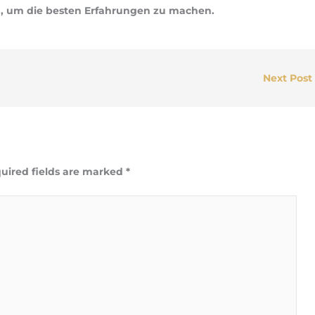
n, um die besten Erfahrungen zu machen.
Next Post
uired fields are marked
*