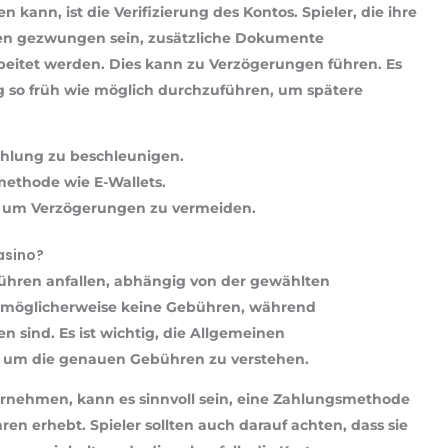
n kann, ist die Verifizierung des Kontos. Spieler, die ihre
ten gezwungen sein, zusätzliche Dokumente
beitet werden. Dies kann zu Verzögerungen führen. Es
g so früh wie möglich durchzuführen, um spätere
zahlung zu beschleunigen.
methode wie E-Wallets.
s, um Verzögerungen zu vermeiden.
asino?
hren anfallen, abhängig von der gewählten
 möglicherweise keine Gebühren, während
sind. Es ist wichtig, die Allgemeinen
, um die genauen Gebühren zu verstehen.
ornehmen, kann es sinnvoll sein, eine Zahlungsmethode
en erhebt. Spieler sollten auch darauf achten, dass sie